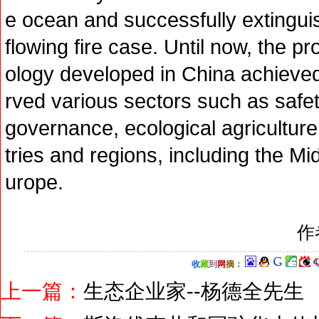
e ocean and successfully extinguis
flowing fire case. Until now, the p
ology developed in China achieve
rved various sectors such as saf
governance, ecological agricultur
tries and regions, including the M
urope.
作
收
藏
到
网
摘
：
上一篇：
生态企业家--杨德全先生