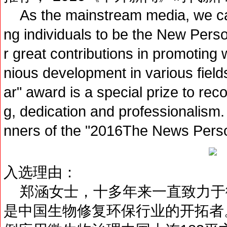
As the mainstream media, we care
ng individuals to be the New Perso
r great contributions in promoting
nious development in various fiel
ar" award is a special prize to re
g, dedication and professionalism
nners of the "2016The News Perso
入选理由：
郑涵女士，十多年来一直致力于
是中国生物修复环保行业的开拓者