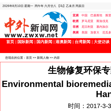
2026年8月10日
星期一
丙午年 六月廿八
【马】乙未月 丙辰日
亚洲
中国
巴基斯坦
斯
欧洲
罗马尼亚
斯洛伐克
非洲
尼日利亚
塞内加尔
美洲
美国
加拿大
厄瓜
首页
|
国际新闻
|
国内新闻
|
港澳新闻
|
台湾新闻
|
大使访谈
您现在的位置：
首页
>>
新闻人物
>> 内容
生物修复环保专
Environmental bioremedi
Ha
时间：2017-3-30