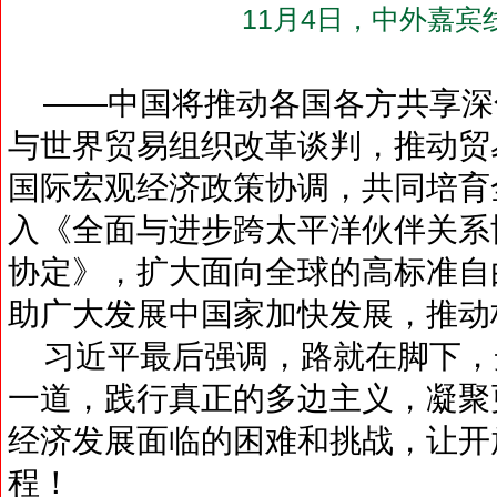
11月4日，中外嘉宾
——中国将推动各国各方共享深
与世界贸易组织改革谈判，推动贸
国际宏观经济政策协调，共同培育
入《全面与进步跨太平洋伙伴关系
协定》，扩大面向全球的高标准自
助广大发展中国家加快发展，推动
习近平最后强调，路就在脚下，
一道，践行真正的多边主义，凝聚
经济发展面临的困难和挑战，让开
程！