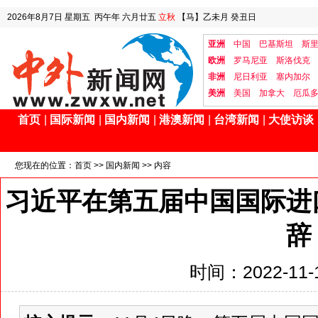
2026年8月7日
星期五
丙午年 六月廿五
立秋
【马】乙未月 癸丑日
亚洲
中国
巴基斯坦
斯
欧洲
罗马尼亚
斯洛伐克
非洲
尼日利亚
塞内加尔
美洲
美国
加拿大
厄瓜
首页
|
国际新闻
|
国内新闻
|
港澳新闻
|
台湾新闻
|
大使访谈
您现在的位置：
首页
>>
国内新闻
>> 内容
习近平在第五届中国国际进
辞
时间：2022-11-1