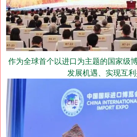
作为全球首个以进口为主题的国家级博
发展机遇、实现互利