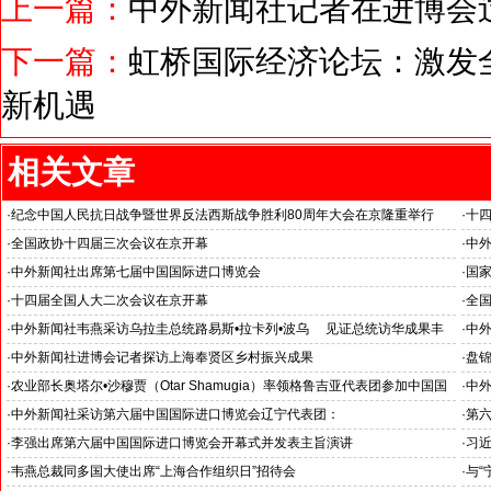
上一篇：
中外新闻社记者在进博会过
下一篇：
虹桥国际经济论坛：激发
新机遇
相关文章
·
纪念中国人民抗日战争暨世界反法西斯战争胜利80周年大会在京隆重举行
·
十
·
全国政协十四届三次会议在京开幕
·
中
习近平等党和国家领导人到会祝贺
携手
·
中外新闻社出席第七届中国国际进口博览会
·
国
构建
·
十四届全国人大二次会议在京开幕
·
全
·
中外新闻社韦燕采访乌拉圭总统路易斯•拉卡列•波乌 见证总统访华成果丰
·
中
硕
·
中外新闻社进博会记者探访上海奉贤区乡村振兴成果
·
盘
·
农业部长奥塔尔•沙穆贾（Otar Shamugia）率领格鲁吉亚代表团参加中国国
·
中
际进口博览会
·
中外新闻社采访第六届中国国际进口博览会辽宁代表团：
·
第六
台、
·
李强出席第六届中国国际进口博览会开幕式并发表主旨演讲
·
习近
·
韦燕总裁同多国大使出席“上海合作组织日”招待会
·
与“