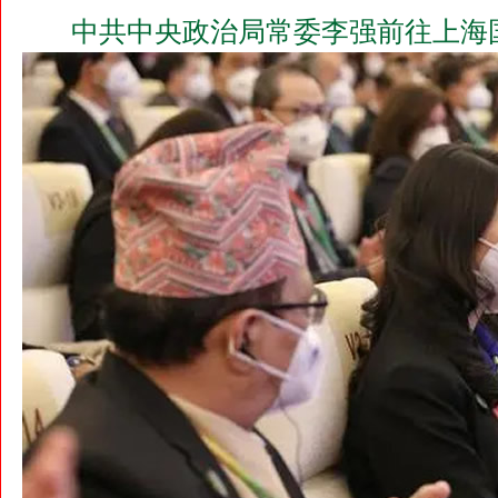
中共中央政治局常委李强前往上海