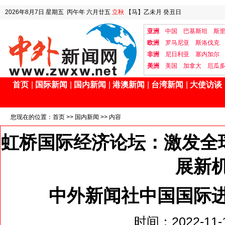
2026年8月7日
星期五
丙午年 六月廿五
立秋
【马】乙未月 癸丑日
亚洲
中国
巴基斯坦
斯
欧洲
罗马尼亚
斯洛伐克
非洲
尼日利亚
塞内加尔
美洲
美国
加拿大
厄瓜
首页
|
国际新闻
|
国内新闻
|
港澳新闻
|
台湾新闻
|
大使访谈
您现在的位置：
首页
>>
国内新闻
>> 内容
虹桥国际经济论坛：激发全
展新
中外新闻社中国国际
时间：2022-11-1