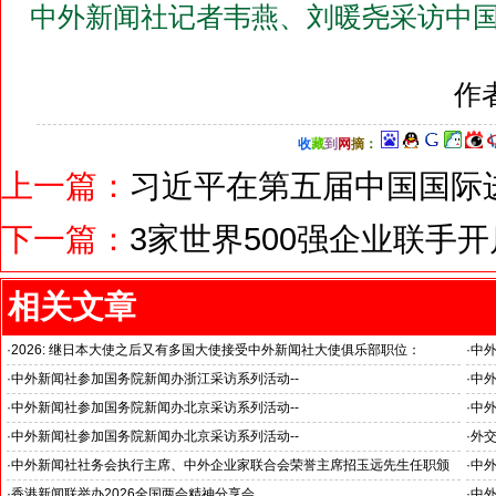
中外新闻社记者韦燕、刘暖尧采访中国
作
收
藏
到
网
摘
：
上一篇：
习近平在第五届中国国际
下一篇：
3家世界500强企业联手
相关文章
·
2026: 继日本大使之后又有多国大使接受中外新闻社大使俱乐部职位：
·
中
国之交在于民相亲, 民相亲在于心相通
·
中外新闻社参加国务院新闻办浙江采访系列活动--
·
中外
推动科技创新和产业创新深度融合
“科
·
中外新闻社参加国务院新闻办北京采访系列活动--
·
中外
见证科技创新和产业创新高质量发展
小米
·
中外新闻社参加国务院新闻办北京采访系列活动--
·
外
北京人形机器人创新中心打造具有全球影响力的应用示范高地
·
中外新闻社社务会执行主席、中外企业家联合会荣誉主席招玉远先生任职颁
·
中
证仪式在香港举行
·
香港新闻联举办2026全国两会精神分享会
·
中