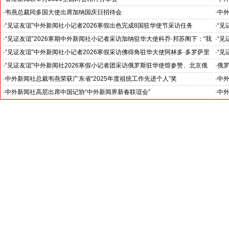
对哈
·
韦燕总裁同多国大使出席加纳国庆日招待会
·
中外
·
“见证友谊”中外新闻社小记者2026寒假出色完成8国驻华使节采访任务
·
“见
斯洛伐克驻华大使莱齐亚克阁下为小记者们颁发“优秀小记者(优秀小小外交
下：
·
“见证友谊”2026寒期中外新闻社小记者采访加纳驻华大使科乔·邦苏阁下：“我
·
“见
官)”证书
十分享受在中国的时光……”
们将
·
“见证友谊”中外新闻社小记者2026寒假采访佛得角驻华大使阿林多·多罗萨里
·
“见
奥阁下: 期待两国青少年成为发展中佛友好关系新的动力
就是
·
“见证友谊”中外新闻社2026寒假小记者团采访俄罗斯驻华使馆参赞、北京俄
·
俄罗
罗斯文化中心主任吴丹娜女士: “中俄关系稳如泰山坚如磐石”
·
中外新闻社总裁韦燕荣获广东省“2025年度祖统工作先进个人”奖
·
中
·
中外新闻社高层出席中国记协“中外新闻界新春联谊会”
·
中外