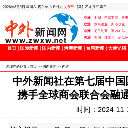
2026年8月8日
星期六
丙午年 六月廿六
父亲节
【马】乙未月 甲寅日
亚洲
中国
巴基斯坦
斯
欧洲
罗马尼亚
斯洛伐克
非洲
尼日利亚
塞内加尔
美洲
美国
加拿大
厄瓜
首页
|
国际新闻
|
国内新闻
|
港澳新闻
|
台湾新闻
|
大使访谈
您现在的位置：
首页
>>
国内新闻
>> 内容
中外新闻社在第七届中国
携手全球商会联合会融
时间：2024-11-1