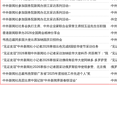
国之交在于民相亲, 民相亲在于心相通
·
中外新闻社参加国务院新闻办浙江采访系列活动--
·
中外
推动科技创新和产业创新深度融合
“科
·
中外新闻社参加国务院新闻办北京采访系列活动--
·
中外
见证科技创新和产业创新高质量发展
小米
·
中外新闻社参加国务院新闻办北京采访系列活动--
·
外
北京人形机器人创新中心打造具有全球影响力的应用示范高地
·
中外新闻社社务会执行主席、中外企业家联合会荣誉主席招玉远先生任职颁
·
中
证仪式在香港举行
·
香港新闻联举办2026全国两会精神分享会
·
中
对哈
·
韦燕总裁同多国大使出席加纳国庆日招待会
·
中外
·
“见证友谊”中外新闻社小记者2026寒假出色完成8国驻华使节采访任务
·
“见
斯洛伐克驻华大使莱齐亚克阁下为小记者们颁发“优秀小记者(优秀小小外交
下：
·
“见证友谊”2026寒期中外新闻社小记者采访加纳驻华大使科乔·邦苏阁下：“我
·
“见
官)”证书
十分享受在中国的时光……”
们将
·
“见证友谊”中外新闻社小记者2026寒假采访佛得角驻华大使阿林多·多罗萨里
·
“见
奥阁下: 期待两国青少年成为发展中佛友好关系新的动力
就是
·
“见证友谊”中外新闻社2026寒假小记者团采访俄罗斯驻华使馆参赞、北京俄
·
俄罗
罗斯文化中心主任吴丹娜女士: “中俄关系稳如泰山坚如磐石”
·
中外新闻社总裁韦燕荣获广东省“2025年度祖统工作先进个人”奖
·
中
·
中外新闻社高层出席中国记协“中外新闻界新春联谊会”
·
中外