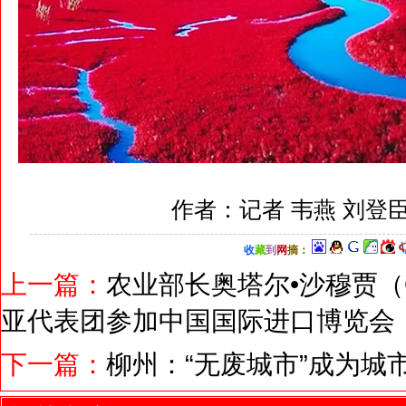
作者：记者 韦燕 刘登
收
藏
到
网
摘
：
上一篇：
农业部长奥塔尔•沙穆贾（Ot
亚代表团参加中国国际进口博览会
下一篇：
柳州：“无废城市”成为城