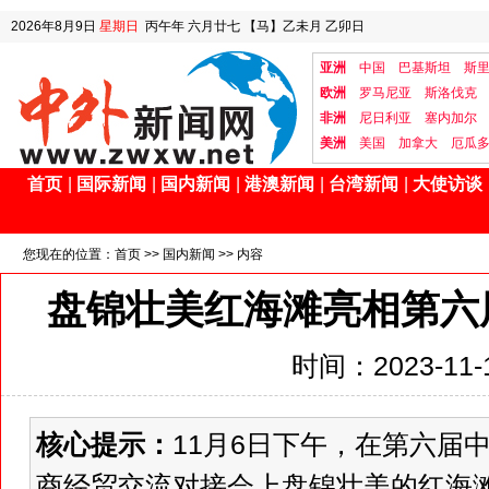
2026年8月9日
星期日
丙午年 六月廿七
【马】乙未月 乙卯日
亚洲
中国
巴基斯坦
斯
欧洲
罗马尼亚
斯洛伐克
非洲
尼日利亚
塞内加尔
美洲
美国
加拿大
厄瓜
首页
|
国际新闻
|
国内新闻
|
港澳新闻
|
台湾新闻
|
大使访谈
您现在的位置：
首页
>>
国内新闻
>> 内容
盘锦壮美红海滩亮相第六
时间：2023-11-1
核心提示：
11月6日下午，在第六届
商经贸交流对接会上盘锦壮美的红海