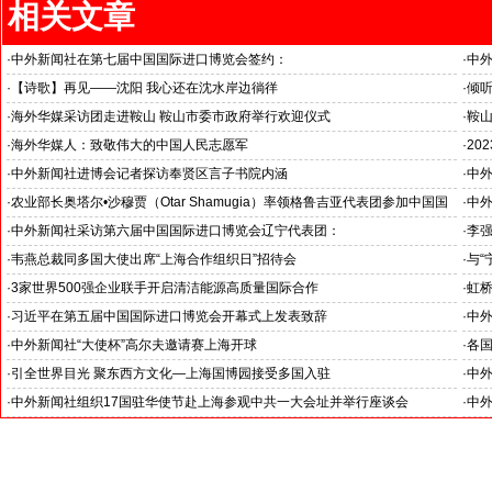
相关文章
·
中外新闻社在第七届中国国际进口博览会签约：
·
中
携手全球商会联合会融通中外，共创美好前景
·
【诗歌】再见——沈阳 我心还在沈水岸边徜徉
·
倾听
·
海外华媒采访团走进鞍山 鞍山市委市政府举行欢迎仪式
·
鞍山
·
海外华媒人：致敬伟大的中国人民志愿军
·
20
·
中外新闻社进博会记者探访奉贤区言子书院内涵
·
中
·
农业部长奥塔尔•沙穆贾（Otar Shamugia）率领格鲁吉亚代表团参加中国国
·
中
际进口博览会
·
中外新闻社采访第六届中国国际进口博览会辽宁代表团：
·
李
·
韦燕总裁同多国大使出席“上海合作组织日”招待会
·
与“
·
3家世界500强企业联手开启清洁能源高质量国际合作
·
虹
·
习近平在第五届中国国际进口博览会开幕式上发表致辞
·
中外
·
中外新闻社“大使杯”高尔夫邀请赛上海开球
·
各
--中外新闻社大使俱乐部--各国使节上海行系列活动之七
--
·
引全世界目光 聚东西方文化—上海国博园接受多国入驻
·
中外
--中外新闻社大使俱乐部上海行系列活动之一
·
中外新闻社组织17国驻华使节赴上海参观中共一大会址并举行座谈会
·
中
--中外新闻社大使俱乐部--各国使节上海行系列活动之三