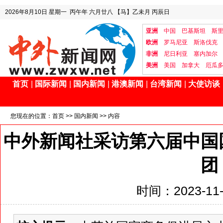
2026年8月10日
星期一
丙午年 六月廿八
【马】乙未月 丙辰日
亚洲
中国
巴基斯坦
斯
欧洲
罗马尼亚
斯洛伐克
非洲
尼日利亚
塞内加尔
美洲
美国
加拿大
厄瓜
首页
|
国际新闻
|
国内新闻
|
港澳新闻
|
台湾新闻
|
大使访谈
您现在的位置：
首页
>>
国内新闻
>> 内容
中外新闻社采访第六届中国
团
时间：2023-11-9