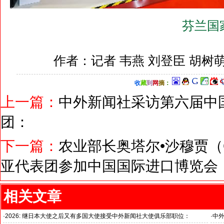
芬兰国
作者：记者 韦燕 刘登臣 胡树
收
藏
到
网
摘
：
上一篇：
中外新闻社采访第六届中
团：
下一篇：
农业部长奥塔尔•沙穆贾（Ot
亚代表团参加中国国际进口博览会
相关文章
·
2026: 继日本大使之后又有多国大使接受中外新闻社大使俱乐部职位：
·
中