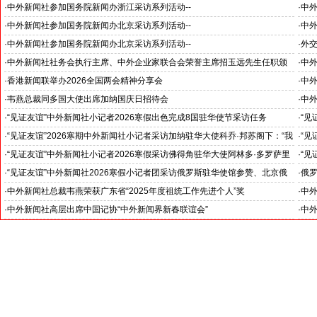
国之交在于民相亲, 民相亲在于心相通
·
中外新闻社参加国务院新闻办浙江采访系列活动--
·
中外
推动科技创新和产业创新深度融合
“科
·
中外新闻社参加国务院新闻办北京采访系列活动--
·
中外
见证科技创新和产业创新高质量发展
小米
·
中外新闻社参加国务院新闻办北京采访系列活动--
·
外
北京人形机器人创新中心打造具有全球影响力的应用示范高地
·
中外新闻社社务会执行主席、中外企业家联合会荣誉主席招玉远先生任职颁
·
中
证仪式在香港举行
·
香港新闻联举办2026全国两会精神分享会
·
中
对哈
·
韦燕总裁同多国大使出席加纳国庆日招待会
·
中外
·
“见证友谊”中外新闻社小记者2026寒假出色完成8国驻华使节采访任务
·
“见
斯洛伐克驻华大使莱齐亚克阁下为小记者们颁发“优秀小记者(优秀小小外交
下：
·
“见证友谊”2026寒期中外新闻社小记者采访加纳驻华大使科乔·邦苏阁下：“我
·
“见
官)”证书
十分享受在中国的时光……”
们将
·
“见证友谊”中外新闻社小记者2026寒假采访佛得角驻华大使阿林多·多罗萨里
·
“见
奥阁下: 期待两国青少年成为发展中佛友好关系新的动力
就是
·
“见证友谊”中外新闻社2026寒假小记者团采访俄罗斯驻华使馆参赞、北京俄
·
俄罗
罗斯文化中心主任吴丹娜女士: “中俄关系稳如泰山坚如磐石”
·
中外新闻社总裁韦燕荣获广东省“2025年度祖统工作先进个人”奖
·
中
·
中外新闻社高层出席中国记协“中外新闻界新春联谊会”
·
中外