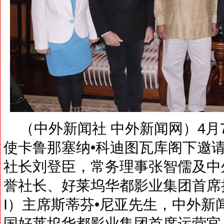
（中外新闻社 中外新闻网）4月
使卡鲁那塞纳•科迪图瓦库阁下邀
社长刘登臣，常务理事张智儒及中
誉社长、好莱坞华都影业集团首席
I）主席斯蒂芬•尼亚先生，中外
国好莱坞华都影业集团首席运营官