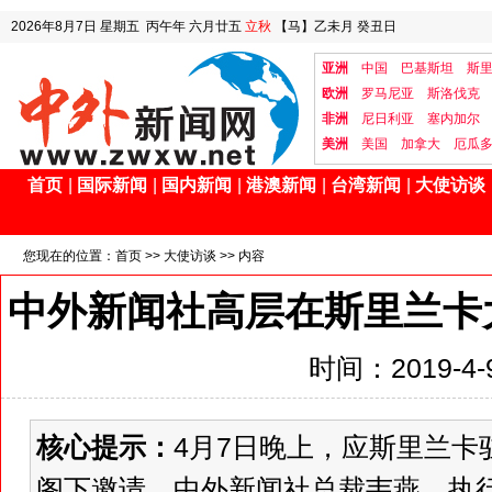
2026年8月7日
星期五
丙午年 六月廿五
立秋
【马】乙未月 癸丑日
亚洲
中国
巴基斯坦
斯
欧洲
罗马尼亚
斯洛伐克
非洲
尼日利亚
塞内加尔
美洲
美国
加拿大
厄瓜
首页
|
国际新闻
|
国内新闻
|
港澳新闻
|
台湾新闻
|
大使访谈
您现在的位置：
首页
>>
大使访谈
>> 内容
中外新闻社高层在斯里兰卡
时间：2019-4-9
核心提示：
4月7日晚上，应斯里兰卡
阁下邀请，中外新闻社总裁韦燕，执