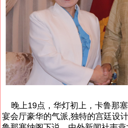
晚上19点，华灯初上，卡鲁那塞
宴会厅豪华的气派,独特的宫廷设
鲁那塞纳阁下说，中外新闻社韦燕