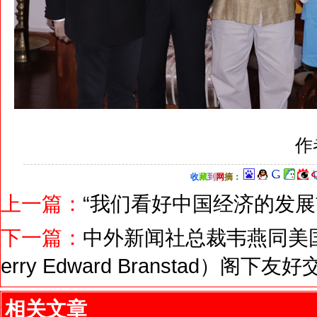
作
收
藏
到
网
摘
：
上一篇：
“我们看好中国经济的发展
下一篇：
中外新闻社总裁韦燕同美
erry Edward Branstad）阁下友
相关文章