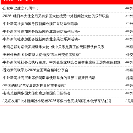
·
庆祝中巴建交75周年：
·
中
韦燕总裁同多国大使出席巴基斯坦驻华大使馆举办“芒果节”
医药
·
2026: 继日本大使之后又有多国大使接受中外新闻社大使俱乐部职位：
·
中
国之交在于民相亲, 民相亲在于心相通
·
中外新闻社参加国务院新闻办浙江采访系列活动--
·
中外
推动科技创新和产业创新深度融合
“科
·
中外新闻社参加国务院新闻办北京采访系列活动--
·
中外
见证科技创新和产业创新高质量发展
小米
·
中外新闻社参加国务院新闻办北京采访系列活动--
·
中
北京人形机器人创新中心打造具有全球影响力的应用示范高地
招待
·
韦燕总裁对话俄罗斯驻华大使: 俄中关系是真正的无国界伙伴关系
·
韦燕
与东
·
王毅外长向 8 位驻华大使颁授“杰出外交使者奖章”
·
外
中外新闻社大使俱乐部向获奖大使表示祝贺
·
中外新闻社社务会执行主席、中外企业家联合会荣誉主席招玉远先生任职颁
·
中
证仪式在香港举行
·
香港新闻联举办2026全国两会精神分享会
·
韦
·
中外新闻社高层出席伊朗驻华使馆举办的世界古都斯日活动
·
越
“中
·
“中国的稳定与发展是对世界的重要贡献”
·
中
伊朗驻华大使拉赫曼尼·法兹里阁下谈中国两会
对哈
·
韦燕总裁同多国大使出席加纳国庆日招待会
·
中外
·
“见证友谊”中外新闻社小记者2026寒假出色完成8国驻华使节采访任务
·
“见
斯洛伐克驻华大使莱齐亚克阁下为小记者们颁发“优秀小记者(优秀小小外交
下：
官)”证书