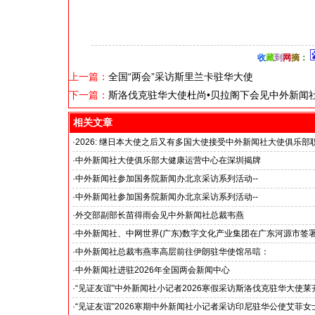
收
藏
到
网
摘
：
上一篇：
全国“两会”采访斯里兰卡驻华大使
下一篇：
斯洛伐克驻华大使杜尚•贝拉阁下会见中外新闻
相关文章
·
2026: 继日本大使之后又有多国大使接受中外新闻社大使俱乐部
国之交在于民相亲, 民相亲在于心相通
·
中外新闻社大使俱乐部大健康运营中心在深圳揭牌
·
中外新闻社参加国务院新闻办北京采访系列活动--
“科技创新和产业创新”中外记者见面会
·
中外新闻社参加国务院新闻办北京采访系列活动--
小米汽车超越国际品牌
·
外交部副部长苗得雨会见中外新闻社总裁韦燕
·
中外新闻社、中网世界(广东)数字文化产业集团在广东河源市签
·
中外新闻社总裁韦燕率高层前往伊朗驻华使馆吊唁：
对哈梅内伊最高领袖遇难表示沉痛哀悼
·
中外新闻社进驻2026年全国两会新闻中心
·
“见证友谊”中外新闻社小记者2026寒假采访斯洛伐克驻华大使莱
下：“希望斯中两国青少年成为推动中斯关系开启新篇章”
·
“见证友谊”2026寒期中外新闻社小记者采访印尼驻华公使艾菲女