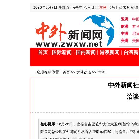
2026年8月7日
星期五
丙午年 六月廿五
立秋
【马】乙未月 癸丑
亚洲
中
欧洲
罗
非洲
尼
美洲
美
首页
|
国际新闻
|
国内新闻
|
港澳新闻
|
台湾新
您现在的位置：
首页
>>
大使访谈
>> 内容
中外新闻社
洽谈
核心提示：
6月28日，应格鲁吉亚驻华大使大卫•阿普恰乌
限公司总经理罗红等前往格鲁吉亚驻华官邸，与格鲁吉亚驻华特