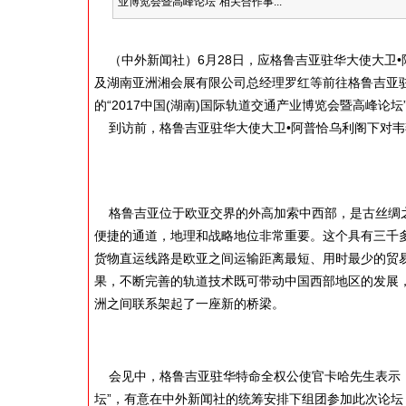
业博览会暨高峰论坛”相关合作事...
（中外新闻社）6月28日，应格鲁吉亚驻华大使大卫
及湖南亚洲湘会展有限公司总经理罗红等前往格鲁吉亚
的“2017中国(湖南)国际轨道交通产业博览会暨高峰
到访前，格鲁吉亚驻华大使大卫•阿普恰乌利阁下对韦燕
格鲁吉亚位于欧亚交界的外高加索中西部，是古丝绸之
便捷的通道，地理和战略地位非常重要。这个具有三千多
货物直运线路是欧亚之间运输距离最短、用时最少的贸易
果，不断完善的轨道技术既可带动中国西部地区的发展
洲之间联系架起了一座新的桥梁。
会见中，格鲁吉亚驻华特命全权公使官卡哈先生表示，格
坛”，有意在中外新闻社的统筹安排下组团参加此次论坛