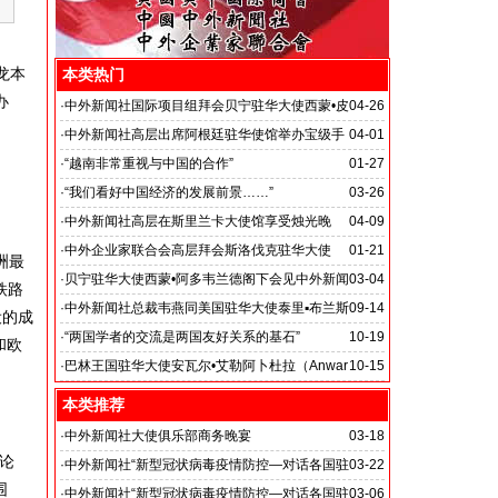
龙本
本类热门
办
·
中外新闻社国际项目组拜会贝宁驻华大使西蒙•皮
04-26
埃尔•阿多韦兰德阁下
·
中外新闻社高层出席阿根廷驻华使馆举办宝级手
04-01
风琴演奏大师瓦尔特•里奥斯音乐会
·
“越南非常重视与中国的合作”
01-27
·
“我们看好中国经济的发展前景……”
03-26
·
中外新闻社高层在斯里兰卡大使馆享受烛光晚
04-09
餐……
·
中外企业家联合会高层拜会斯洛伐克驻华大使
01-21
洲最
·
贝宁驻华大使西蒙•阿多韦兰德阁下会见中外新闻
03-04
铁路
社总编辑韦燕等
·
中外新闻社总裁韦燕同美国驻华大使泰里▪布兰斯
09-14
设的成
塔德（Terry Edward Branstad）阁下友好交谈
·
“两国学者的交流是两国友好关系的基石”
10-19
和欧
·
巴林王国驻华大使安瓦尔•艾勒阿卜杜拉（Anwar
10-15
Al-Abdulla）会见中外新闻社高层
本类推荐
·
中外新闻社大使俱乐部商务晚宴
03-18
论
古巴驻华大使白诗德阁下访问中国国际期货股份有限公
·
中外新闻社“新型冠状病毒疫情防控—对话各国驻
03-22
围
司
华大使”
·
中外新闻社“新型冠状病毒疫情防控—对话各国驻
03-06