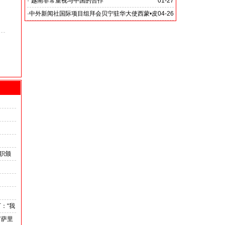
·
“越南非常重视与中国的合作”
01-27
·
中外新闻社国际项目组拜会贝宁驻华大使西蒙•皮
04-26
埃尔•阿多韦兰德阁下
职颁
外交
：“我
罗萨里