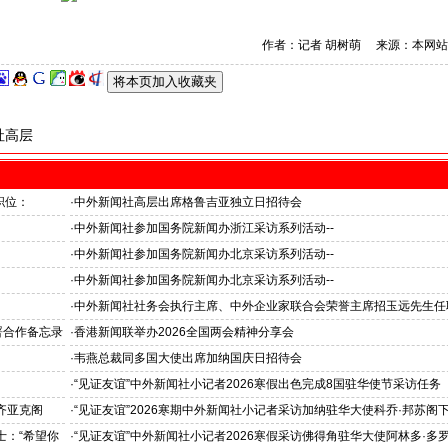
作者：记者 胡树萌 来源：本网站
社高层
职位：
·
中外新闻社高层出席格鲁吉亚独立日招待会
·
中外新闻社参加国务院新闻办浙江采访系列活动--
推动科技创新和产业创新深度融合
·
中外新闻社参加国务院新闻办北京采访系列活动--
见证科技创新和产业创新高质量发展
·
中外新闻社参加国务院新闻办北京采访系列活动--
北京人形机器人创新中心打造具有全球影响力的应用示范高地
·
中外新闻社社务会执行主席、中外企业家联合会荣誉主席招玉远先生任
证仪式在香港举行
署合作备忘录
·
香港新闻联举办2026全国两会精神分享会
·
韦燕总裁同多国大使出席加纳国庆日招待会
·
“见证友谊”中外新闻社小记者2026寒假出色完成8国驻华使节采访任务
斯洛伐克驻华大使莱齐亚克阁下为小记者们颁发“优秀小记者(优秀小小
齐亚克阁
·
“见证友谊”2026寒期中外新闻社小记者采访加纳驻华大使科乔·邦苏阁下
官)”证书
十分享受在中国的时光……”
士：“希望你
·
“见证友谊”中外新闻社小记者2026寒假采访佛得角驻华大使阿林多·多