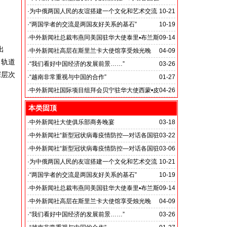
贝宁共和国驻华大使西蒙阁下: 我亲眼所见--中国是世界
华大使”
·
为中俄两国人民的友谊搭建一个文化和艺术交流
10-21
上最伟大的国家
塞尔维亚驻华大使巴切维奇阁下: 我们将与中国兄弟患
的平台
·
“两国学者的交流是两国友好关系的基石”
10-19
难与共
·
中外新闻社总裁韦燕同美国驻华大使泰里▪布兰斯
09-14
出
塔德（Terry Edward Branstad）阁下友好交谈
·
中外新闻社高层在斯里兰卡大使馆享受烛光晚
04-09
、轨道
餐……
·
“我们看好中国经济的发展前景……”
03-26
深层次
·
“越南非常重视与中国的合作”
01-27
·
中外新闻社国际项目组拜会贝宁驻华大使西蒙•皮
04-26
埃尔•阿多韦兰德阁下
本类固顶
·
中外新闻社大使俱乐部商务晚宴
03-18
古巴驻华大使白诗德阁下访问中国国际期货股份有限公
·
中外新闻社“新型冠状病毒疫情防控—对话各国驻
03-22
司
华大使”
·
中外新闻社“新型冠状病毒疫情防控—对话各国驻
03-06
贝宁共和国驻华大使西蒙阁下: 我亲眼所见--中国是世界
华大使”
·
为中俄两国人民的友谊搭建一个文化和艺术交流
10-21
上最伟大的国家
塞尔维亚驻华大使巴切维奇阁下: 我们将与中国兄弟患
的平台
·
“两国学者的交流是两国友好关系的基石”
10-19
难与共
·
中外新闻社总裁韦燕同美国驻华大使泰里▪布兰斯
09-14
塔德（Terry Edward Branstad）阁下友好交谈
·
中外新闻社高层在斯里兰卡大使馆享受烛光晚
04-09
餐……
·
“我们看好中国经济的发展前景……”
03-26