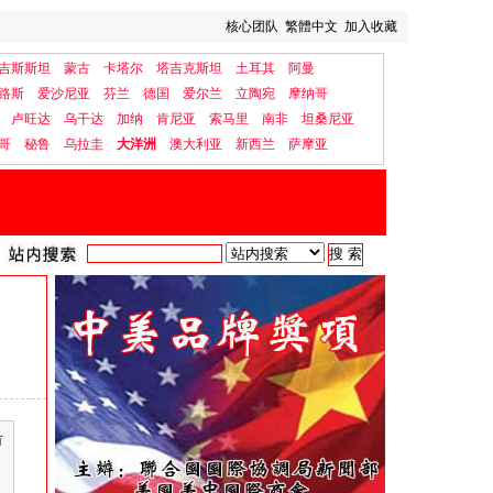
核心团队
繁體中文
加入收藏
吉斯斯坦
蒙古
卡塔尔
塔吉克斯坦
土耳其
阿曼
路斯
爱沙尼亚
芬兰
德国
爱尔兰
立陶宛
摩纳哥
卢旺达
乌干达
加纳
肯尼亚
索马里
南非
坦桑尼亚
哥
秘鲁
乌拉圭
大洋洲
澳大利亚
新西兰
萨摩亚
有