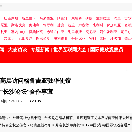
日
国
巴基斯坦
斯里兰卡
马来西亚
阿富汗
柬埔寨
伊朗
孟加拉国
约旦
吉尔
马尼亚
斯洛伐克
奥地利
匈牙利
捷克
波兰
卢森堡
比利时
保加利亚
塞浦
日利亚
塞内加尔
莫桑比克
赤道几内亚
毛里求斯
突尼斯
阿尔及利亚
尼日尔
国
加拿大
厄瓜多尔
巴巴多斯
玻利维亚
哥伦比亚
智利
古巴
牙买加
墨西
闻
|
大使访谈
|
专题新闻
|
世界互联网大会
|
国际廉政观察员
高层访问格鲁吉亚驻华使馆
“长沙论坛”合作事宜
时间：2017-7-1 13:20:05
利邀请，中外新闻社总裁韦燕、常务副总编胡树萌、首席翻译王龙本及湖南亚洲湘会展
命全权公使官卡哈先生就今年10月在长沙举办的“2017中国(湖南)国际轨道交通产