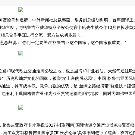
•阿普恰乌利邀请，中外新闻社总裁韦燕、常务副总编胡树萌、首席翻译王
驻华官邸，与格鲁吉亚驻华特命全权公使官卡哈先生就今年10月在长沙举
论坛”相关合作事宜进行交流，双方达成初步意向。
总裁说：“你们一定要关注’格鲁吉亚这个国家，这个国家很重要。”
路和现代欧亚交通走廊必经之地，也是里海和中亚石油、天然气通往欧
年历史和灿烂文化的国家，被誉为“上帝的后花园”。中国-格鲁吉亚国际
通道，具有成本低、竞争力强的优势，是“丝绸之路经济带”轨道技术建
，也有利于巩固格鲁吉亚作为欧亚货物运输走廊的地位，同时为加强中国
鲁吉亚政府非常重视“2017中国(湖南)国际轨道交通产业博览会暨高峰
，宾主双方就格鲁吉亚国家参加“长沙论坛”具体细则进行了磋商，双方还