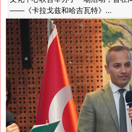
——《卡拉戈兹和哈吉瓦特》...