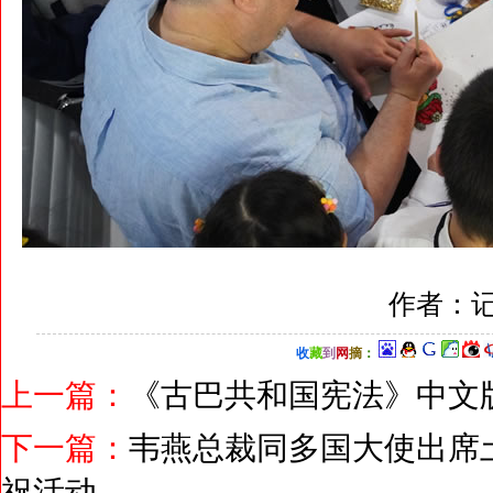
作者：记
收
藏
到
网
摘
：
上一篇：
《古巴共和国宪法》中文
下一篇：
韦燕总裁同多国大使出席
祝活动