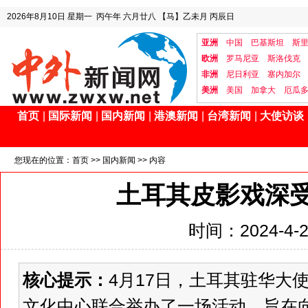
2026年8月10日
星期一
丙午年 六月廿八
【马】乙未月 丙辰日
亚洲
中国
巴基斯坦
斯
欧洲
罗马尼亚
斯洛伐克
非洲
尼日利亚
塞内加尔
美洲
美国
加拿大
厄瓜
首页
|
国际新闻
|
国内新闻
|
港澳新闻
|
台湾新闻
|
大使访谈
您现在的位置：
首页
>>
国内新闻
>> 内容
土耳其皮影戏深
时间：2024-4-20
核心提示：
4月17日，土耳其驻华大
文化中心联合举办了一场活动，旨在