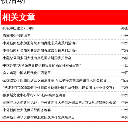
相关文章
·
庆祝中巴建交75周年：
·
外
韦燕总裁同多国大使出席巴基斯坦驻华大使馆举办“芒果节”
·
海南省委书记冯飞：
·
中外
海南自贸港封关半年开启中国对外开放新篇章
“科
·
中外新闻社参加国务院新闻办北京采访系列活动--
·
中外
见证科技创新和产业创新高质量发展
小米
·
中外新闻社参加国务院新闻办北京采访系列活动--
·
韦
北京人形机器人创新中心打造具有全球影响力的应用示范高地
·
韦燕总裁同多国大使出席毛里求斯国庆招待会
·
韦
·
中国外交“为动荡世界提供最宝贵的稳定性和确定性”
·
十
王毅外长记者会勾勒出中国与世界互动新方位
锚定
·
奋力谱写中国式现代化广西篇章
·
十
--中外新闻社2026全国两会报道之三
--
·
全国政协十四届四次会议在京开幕 习近平等党和国家领导人到会祝贺
·
“见
--中外新闻社2026全国两会报道之一
罗斯
·
“见证友谊”2026寒假中外新闻社访问外国驻华使馆小记者团（小小外交官）
·
韦燕
在北京举行开团仪式
·
俄罗斯文化中心举行2026新年媒体交流会
·
中外
-- 学习各国外交官的智慧、热情、友善和外交风范
·
多国驻华大使共同见证：中外新闻社大使俱乐部落户北京龙熙维景国际会议
·
中外
中心
行
·
中外新闻社大使俱乐部商务晚宴
·
中外
东帝汶民主共和国驻华大使罗瑞•奥尔塔阁下访问中国国际期货股份有限公司
·
巴基斯坦驻华大使馆在北京纪念克什米尔黑色日
·
中外
洽谈