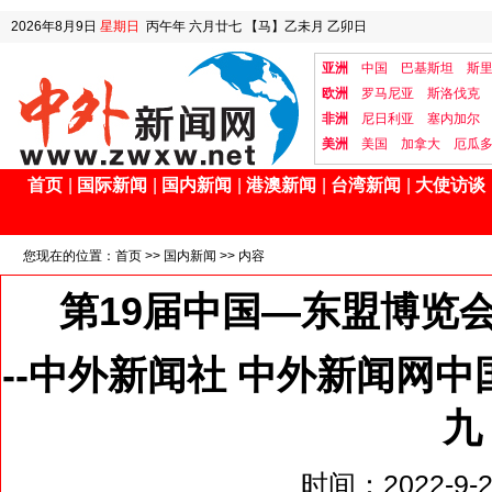
2026年8月9日
星期日
丙午年 六月廿七
【马】乙未月 乙卯日
亚洲
中国
巴基斯坦
斯
欧洲
罗马尼亚
斯洛伐克
非洲
尼日利亚
塞内加尔
美洲
美国
加拿大
厄瓜
首页
|
国际新闻
|
国内新闻
|
港澳新闻
|
台湾新闻
|
大使访谈
您现在的位置：
首页
>>
国内新闻
>> 内容
第19届中国—东盟博览
--中外新闻社 中外新闻网
九
时间：2022-9-20