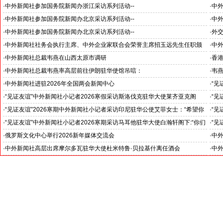
国之交在于民相亲, 民相亲在于心相通
·
中外新闻社参加国务院新闻办浙江采访系列活动--
·
中外
推动科技创新和产业创新深度融合
“科
·
中外新闻社参加国务院新闻办北京采访系列活动--
·
中外
见证科技创新和产业创新高质量发展
小米
·
中外新闻社参加国务院新闻办北京采访系列活动--
·
外
北京人形机器人创新中心打造具有全球影响力的应用示范高地
·
中外新闻社社务会执行主席、中外企业家联合会荣誉主席招玉远先生任职颁
·
中
证仪式在香港举行
·
中外新闻社总裁韦燕在山西太原市调研
·
香港
·
中外新闻社总裁韦燕率高层前往伊朗驻华使馆吊唁：
·
韦
对哈梅内伊最高领袖遇难表示沉痛哀悼
·
中外新闻社进驻2026年全国两会新闻中心
·
“见
斯洛
·
“见证友谊”中外新闻社小记者2026寒假采访斯洛伐克驻华大使莱齐亚克阁
·
“见
官)”
下：“希望斯中两国青少年成为推动中斯关系开启新篇章”
十分
·
“见证友谊”2026寒期中外新闻社小记者采访印尼驻华公使艾菲女士：“希望你
·
“见
们将来成为印尼和中国文化交流的使者”
奥阁
·
“见证友谊”中外新闻社小记者2026寒期采访马耳他驻华大使白瀚轩阁下:“你们
·
“见
就是中国未来的新闻发言人”
罗斯
·
俄罗斯文化中心举行2026新年媒体交流会
·
中外
·
中外新闻社高层出席摩尔多瓦驻华大使杜米特鲁·贝拉基什离任酒会
·
中外