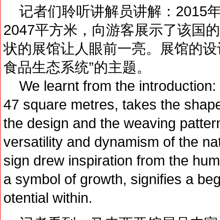
记者们聆听讲解员讲解：2015
2047平方米，向游客展示了该国
状的展馆让人眼前一亮。展馆的设
食品生态系统”的主题。
We learnt from the introduction: 
47 square metres, takes the shape
the design and the weaving pattern
versatility and dynamism of the na
sign drew inspiration from the hum
a symbol of growth, signifies a beg
otential within.