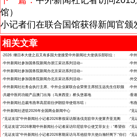
馆）
小记者们在联合国馆获得新闻官颁发
相关文章
·
2026: 继日本大使之后又有多国大使接受中外新闻社大使俱乐部职位：
·
中
国之交在于民相亲, 民相亲在于心相通
·
中外新闻社参加国务院新闻办浙江采访系列活动--
·
中外
推动科技创新和产业创新深度融合
“科
·
中外新闻社参加国务院新闻办北京采访系列活动--
·
中外
见证科技创新和产业创新高质量发展
小米
·
中外新闻社参加国务院新闻办北京采访系列活动--
·
外
北京人形机器人创新中心打造具有全球影响力的应用示范高地
·
中外新闻社社务会执行主席、中外企业家联合会荣誉主席招玉远先生任职颁
·
中
证仪式在香港举行
·
共建中医药功能产品澳门出海（马来西亚）桥头堡基地
·
香港
·
中外新闻社总裁韦燕率高层前往伊朗驻华使馆吊唁：
·
韦
对哈梅内伊最高领袖遇难表示沉痛哀悼
·
中外新闻社进驻2026年全国两会新闻中心
·
“见
斯洛
·
“见证友谊”中外新闻社小记者2026寒假采访斯洛伐克驻华大使莱齐亚克阁
·
“见
官)”
下：“希望斯中两国青少年成为推动中斯关系开启新篇章”
十分
·
“见证友谊”2026寒期中外新闻社小记者采访印尼驻华公使艾菲女士：“希望你
·
“见
们将来成为印尼和中国文化交流的使者”
奥阁
·
“见证友谊”中外新闻社小记者2026寒期采访马耳他驻华大使白瀚轩阁下:“你们
·
“见