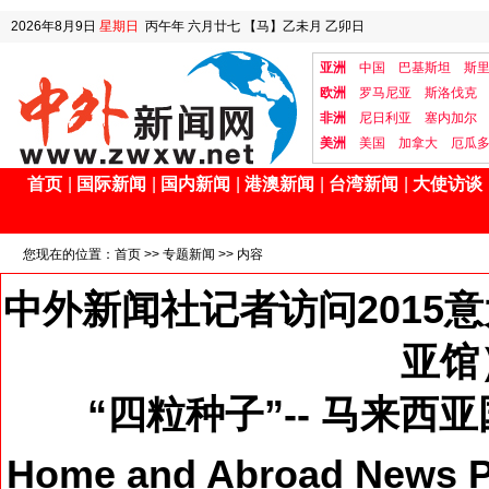
2026年8月9日
星期日
丙午年 六月廿七
【马】乙未月 乙卯日
亚洲
中国
巴基斯坦
斯
欧洲
罗马尼亚
斯洛伐克
非洲
尼日利亚
塞内加尔
美洲
美国
加拿大
厄瓜
首页
|
国际新闻
|
国内新闻
|
港澳新闻
|
台湾新闻
|
大使访谈
您现在的位置：
首页
>>
专题新闻
>> 内容
中外新闻社记者访问2015
亚馆
“四粒种子”-- 马来
Home and Abroad News Pr