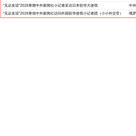
就是中国未来的新闻发言人”
罗斯
·
“见证友谊”2026寒期中外新闻社小记者采访日本驻华大使馆:
·
中外
日本驻华大使金杉宪治阁下: 希望两国青少年加强交流，成为日中友好的桥梁!
交5
·
“见证友谊”2026寒假中外新闻社访问外国驻华使馆小记者团（小小外交官）
·
俄罗
在北京举行开团仪式
-- 学习各国外交官的智慧、热情、友善和外交风范