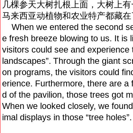
几棵参天大树扎根上面，大树上有
马来西亚动植物和农业特产都藏在
When we entered the second sectio
e fresh breeze blowing to us. It is l
visitors could see and experience 
landscapes”. Through the giant sc
on programs, the visitors could fin
erience. Furthermore, there are a f
d of the pavilion, those trees got 
When we looked closely, we found
imal displays in those “tree holes”