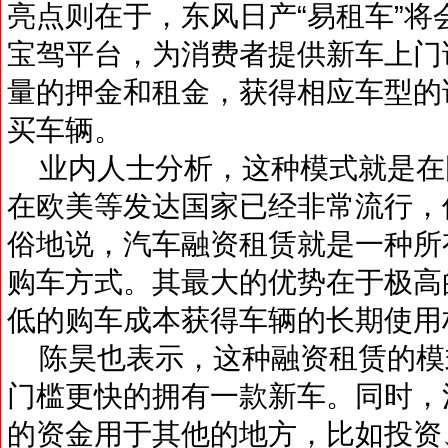
亮点则在于，东风日产“易租车”
宝驾平台，为消费者提供新车上门
量的押金和租金，获得相应车型的
买车辆。
业内人士分析，这种模式就是在
在欧美等发达国家已经非常流行，
俗地说，汽车融资租赁就是一种所
购车方式。其最大的优势在于极高
低的购车成本获得车辆的长期使用
陈昊也表示，这种融资租赁的模
门槛更快的拥有一款新车。同时，
的资金用于其他的地方，比如投资