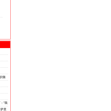
职颁
外交
：“我
罗萨里