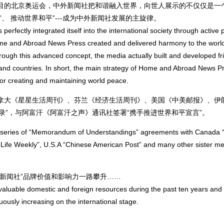
的北京奥运会，中外新闻社把和谐融入世界，向世人展示的不仅仅是一
、 推动世界和平”---成为中外新闻社发展的主旋律。
ectly integrated itself into the international society through active p
ome and Abroad News Press created and delivered harmony to the world
hrough this advanced concept, the media actually built and developed fr
and countries. In short, the main strategy of Home and Abroad News Pr
for creating and maintaining world peace.
大《星星生活周刊》、芬兰《经济生活周刊》、美国《中美邮报》、伊
录”，与阿富汗《阿富汗之声》通讯社签署“携手推进世界和平宣言”。
eries of “Memorandum of Understandings” agreements with Canada 
ife Weekly”, U.S.A “Chinese American Post” and many other sister med
新闻社”品牌价值和影响力一路攀升……
able domestic and foreign resources during the past ten years and i
usly increasing on the international stage.