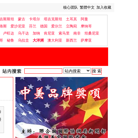
核心团队
繁體中文
加入收藏
吉斯斯坦
蒙古
卡塔尔
塔吉克斯坦
土耳其
阿曼
路斯
爱沙尼亚
芬兰
德国
爱尔兰
立陶宛
摩纳哥
卢旺达
乌干达
加纳
肯尼亚
索马里
南非
坦桑尼亚
哥
秘鲁
乌拉圭
大洋洲
澳大利亚
新西兰
萨摩亚
泰
暨