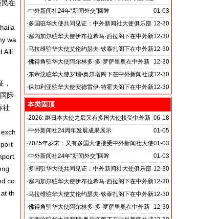
俹民在
俱乐部职位
·
中外新闻社24年“新闻外交”回眸
01-03
国之交在于民相亲, 民相亲在于心相通
·
多国驻华大使共同见证：中外新闻社大使俱乐部
12-30
haila
落户北京龙熙维景国际会议中心
·
塞内加尔驻华大使伊布拉希马·西拉阁下在中外新
12-30
ny wa
闻社成立24周年庆典上的致辞
·
马拉维驻华大使艾伦约瑟夫·钦泰扎阁下在中外新
12-30
Alli
闻社成立24周年庆典上的致辞
·
佛得角驻华大使阿尔林多·多·罗萨里奥在中外新
12-30
闻社24周年庆典上的致辞
·
东帝汶驻华大使罗瑞•奥尔塔阁下在中外新闻社成
12-30
征，
立24周年庆典上的致辞
·
保加利亚驻华大使安德雷伊·特霍夫阁下在中外新
12-30
的国际
闻社成立24周年庆典上的致辞
本类固顶
际社
·
2026: 继日本大使之后又有多国大使接受中外新
06-18
闻社大使俱乐部职位：
·
中外新闻社24周年发展成果展示
01-05
 exch
国之交在于民相亲, 民相亲在于心相通
·
2025年岁末：又有多国大使接受中外新闻社大使
01-03
port
俱乐部职位
mport
·
中外新闻社24年“新闻外交”回眸
01-03
国之交在于民相亲, 民相亲在于心相通
ong
·
多国驻华大使共同见证：中外新闻社大使俱乐部
12-30
nd co
落户北京龙熙维景国际会议中心
·
塞内加尔驻华大使伊布拉希马·西拉阁下在中外新
12-30
at th
闻社成立24周年庆典上的致辞
·
马拉维驻华大使艾伦约瑟夫·钦泰扎阁下在中外新
12-30
闻社成立24周年庆典上的致辞
·
佛得角驻华大使阿尔林多·多·罗萨里奥在中外新
12-30