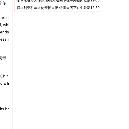
闻社24周年庆典上的致辞
·
东帝汶驻华大使罗瑞•奥尔塔阁下在中外新闻社成
12-30
个传
立24周年庆典上的致辞
·
保加利亚驻华大使安德雷伊·特霍夫阁下在中外新
12-30
闻社成立24周年庆典上的致辞
artici
, whi
iends
ess i
朗最
“Chin
ia fr
ts br