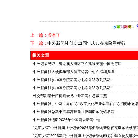
收
藏
到
网
摘
：
上一篇：没有了
下一篇：
中外新闻社创立11周年庆典在京隆重举行
相关文章
·
中外记者见证：粤港澳大湾区正在建设美丽中国先行区
·
中外新闻社大使俱乐部大健康运营中心在深圳揭牌
·
中外新闻社参加国务院新闻办北京采访系列活动--
“科技创新和产业创新”中外记者见面会
·
中外新闻社参加国务院新闻办北京采访系列活动--
小米汽车超越国际品牌
·
外交部副部长苗得雨会见中外新闻社总裁韦燕
·
中外新闻社、中网世界(广东)数字文化产业集团在广东河源市签
·
中外新闻社总裁韦燕率高层前往伊朗驻华使馆吊唁：
对哈梅内伊最高领袖遇难表示沉痛哀悼
·
中外新闻社进驻2026年全国两会新闻中心
·
“见证友谊”中外新闻社小记者2026寒假采访斯洛伐克驻华大使莱
下：“希望斯中两国青少年成为推动中斯关系开启新篇章”
·
“见证友谊”2026寒期中外新闻社小记者采访印尼驻华公使艾菲女