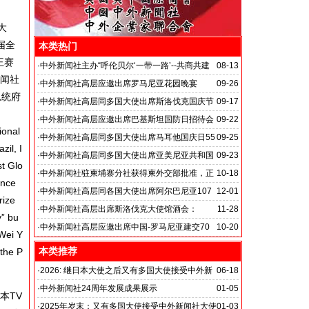
大
届全
本类热门
王赛
·
中外新闻社主办“呼伦贝尔‘一带一路’--共商共建
08-13
新闻社
共享繁荣” 经贸文化合作会议
·
中外新闻社高层应邀出席罗马尼亚花园晚宴
09-26
总统府
·
中外新闻社高层同多国大使出席斯洛伐克国庆节
09-17
暨建军节招待会
·
中外新闻社高层应邀出席巴基斯坦国防日招待会
09-22
ional
·
中外新闻社高层同多国大使出席马耳他国庆日55
09-25
zil, I
周年招待会
·
中外新闻社高层同多国大使出席亚美尼亚共和国
09-23
t Glo
国庆招待会
·
中外新闻社驻柬埔寨分社获得柬外交部批准，正
10-18
ance
式落地柬埔寨
·
中外新闻社高层同各国大使出席阿尔巴尼亚107
12-01
rize
周年国庆暨中阿建交70周年招待会
·
中外新闻社高层出席斯洛伐克大使馆酒会：
11-28
y” bu
·
中外新闻社高层应邀出席中国-罗马尼亚建交70
10-20
Wei Y
周年盛典
本类推荐
the P
·
2026: 继日本大使之后又有多国大使接受中外新
06-18
闻社大使俱乐部职位：
·
中外新闻社24周年发展成果展示
01-05
本TV
国之交在于民相亲, 民相亲在于心相通
·
2025年岁末：又有多国大使接受中外新闻社大使
01-03