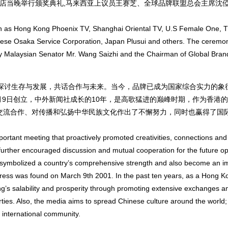
马皇宫酒店当晚举行颁奖典礼,马来西亚上议员王赛芝、全球品牌联盟总会主席沈
h as Hong Kong Phoenix TV, Shanghai Oriental TV, U.S Female One, T
anese Osaka Service Corporation, Japan Plusui and others. The ceremo
y Malaysian Senator Mr. Wang Saizhi and the Chairman of Global Brand 
讨生存与发展，共话合作与未来。当今，品牌已成为国家综合实力的象
月9日创立，中外新闻社成长的10年，是高歌猛进的巅峰时期，作为香港
交流合作、对传播和弘扬中华民族文化作出了不懈努力，同时也赢得了国
tant meeting that proactively promoted creativities, connections and
rther encouraged discussion and mutual cooperation for the future op
as symbolized a country’s comprehensive strength and also become an i
ress was found on March 9th 2001. In the past ten years, as a Hong K
g’s salability and prosperity through promoting extensive exchanges a
s. Also, the media aims to spread Chinese culture around the world; 
 international community.