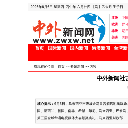
2026年8月6日
星期四
丙午年 六月廿四
【马】乙未月 壬子日
亚洲
中
欧洲
罗
非洲
尼
美洲
美
首页
|
国际新闻
|
国内新闻
|
港澳新闻
|
台湾新
您现在的位置：
首页
>>
专题新闻
>> 内容
中外新闻社
核心提示：
6月3日，马来西亚吉隆坡金马皇宫酒店彩旗飘
国、新西兰、德国、南非、希腊、印尼、马来西亚、巴拿马
第三届全球华语电视媒体大会颁奖典礼，马来西亚财政部...