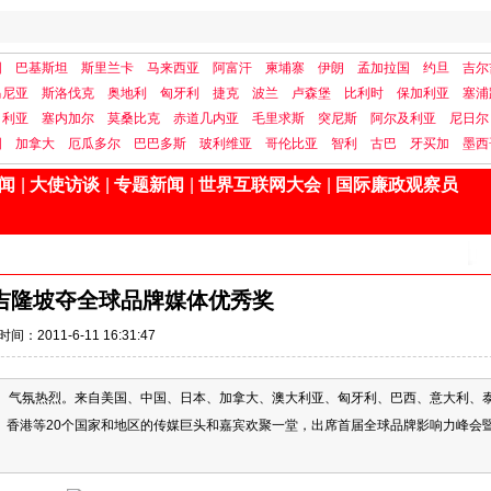
国
巴基斯坦
斯里兰卡
马来西亚
阿富汗
柬埔寨
伊朗
孟加拉国
约旦
吉尔
马尼亚
斯洛伐克
奥地利
匈牙利
捷克
波兰
卢森堡
比利时
保加利亚
塞浦
日利亚
塞内加尔
莫桑比克
赤道几内亚
毛里求斯
突尼斯
阿尔及利亚
尼日尔
国
加拿大
厄瓜多尔
巴巴多斯
玻利维亚
哥伦比亚
智利
古巴
牙买加
墨西
闻
|
大使访谈
|
专题新闻
|
世界互联网大会
|
国际廉政观察员
吉隆坡夺全球品牌媒体优秀奖
时间：2011-6-11 16:31:47
扬、气氛热烈。来自美国、中国、日本、加拿大、澳大利亚、匈牙利、巴西、意大利、
、香港等20个国家和地区的传媒巨头和嘉宾欢聚一堂，出席首届全球品牌影响力峰会