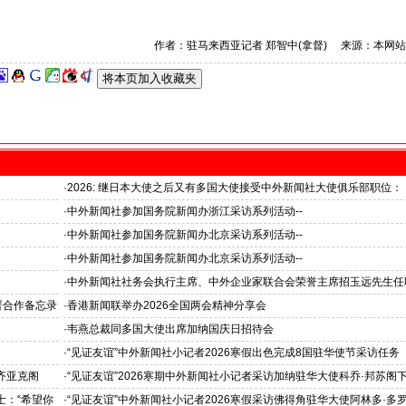
作者：驻马来西亚记者 郑智中(拿督) 来源：本网站
·
2026: 继日本大使之后又有多国大使接受中外新闻社大使俱乐部职位：
国之交在于民相亲, 民相亲在于心相通
·
中外新闻社参加国务院新闻办浙江采访系列活动--
推动科技创新和产业创新深度融合
·
中外新闻社参加国务院新闻办北京采访系列活动--
见证科技创新和产业创新高质量发展
·
中外新闻社参加国务院新闻办北京采访系列活动--
北京人形机器人创新中心打造具有全球影响力的应用示范高地
·
中外新闻社社务会执行主席、中外企业家联合会荣誉主席招玉远先生任
证仪式在香港举行
署合作备忘录
·
香港新闻联举办2026全国两会精神分享会
·
韦燕总裁同多国大使出席加纳国庆日招待会
·
“见证友谊”中外新闻社小记者2026寒假出色完成8国驻华使节采访任务
斯洛伐克驻华大使莱齐亚克阁下为小记者们颁发“优秀小记者(优秀小小
齐亚克阁
·
“见证友谊”2026寒期中外新闻社小记者采访加纳驻华大使科乔·邦苏阁下
官)”证书
十分享受在中国的时光……”
士：“希望你
·
“见证友谊”中外新闻社小记者2026寒假采访佛得角驻华大使阿林多·多