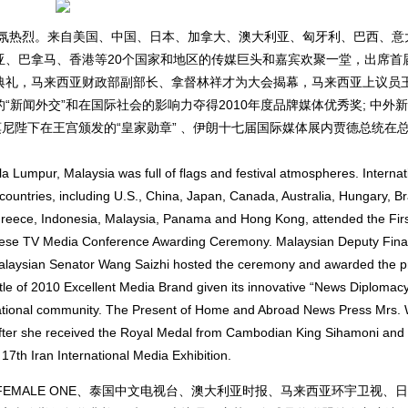
氛热烈。来自美国、中国、日本、加拿大、澳大利亚、匈牙利、巴西、意
亚、巴拿马、香港等20个国家和地区的传媒巨头和嘉宾欢聚一堂，出席首
典礼，马来西亚财政部副部长、拿督林祥才为大会揭幕，马来西亚上议员
新闻外交”和在国际社会的影响力夺得2010年度品牌媒体优秀奖; 中外
莫尼陛下在王宫颁发的“皇家勋章” 、伊朗十七届国际媒体展内贾德总统在
。
Lumpur, Malaysia was full of flags and festival atmospheres. Internat
untries, including U.S., China, Japan, Canada, Australia, Hungary, Bra
Greece, Indonesia, Malaysia, Panama and Hong Kong, attended the Firs
inese TV Media Conference Awarding Ceremony. Malaysian Deputy Fin
alaysian Senator Wang Saizhi hosted the ceremony and awarded the p
e of 2010 Excellent Media Brand given its innovative “News Diplomac
rnational community. The Present of Home and Abroad News Press Mrs. 
fter she received the Royal Medal from Cambodian King Sihamoni and 
 17th Iran International Media Exhibition.
MALE ONE、泰国中文电视台、澳大利亚时报、马来西亚环宇卫视、日