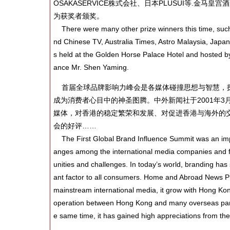
OSAKASERVICE株式会社、日本PLUSUI等.金
为获奖者颁奖。
There were many other prize winners this time, suc
nd Chinese TV, Australia Times, Astro Malaysia, Jap
s held at the Golden Horse Palace Hotel and hosted b
ance Mr. Shen Yaming.
首届全球品牌影响力峰会是各媒体碰撞思想与智慧，探
成为消费者心目中的神圣图腾。中外新闻社于2001年3
媒体，对香港的稳定繁荣和发展、对促进香港与海外的
会的好评……
The First Global Brand Influence Summit was an impor
anges among the international media companies and fu
unities and challenges. In today’s world, branding h
ant factor to all consumers. Home and Abroad News P
mainstream international media, it grow with Hong Kon
operation between Hong Kong and many overseas partie
e same time, it has gained high appreciations from the