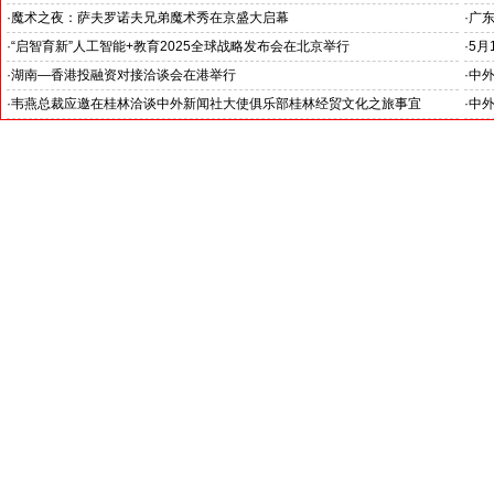
reninova）
·
魔术之夜：萨夫罗诺夫兄弟魔术秀在京盛大启幕
·
广
洽谈与斯洛伐克政府大型投融资项目合作
·
“启智育新”人工智能+教育2025全球战略发布会在北京举行
·
5月
庆祝
·
湖南—香港投融资对接洽谈会在港举行
·
中
纪念
·
韦燕总裁应邀在桂林洽谈中外新闻社大使俱乐部桂林经贸文化之旅事宜
·
中