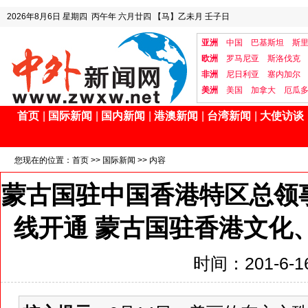
2026年8月6日
星期四
丙午年 六月廿四
【马】乙未月 壬子日
亚洲
中国
巴基斯坦
斯
欧洲
罗马尼亚
斯洛伐克
非洲
尼日利亚
塞内加尔
美洲
美国
加拿大
厄瓜
首页
|
国际新闻
|
国内新闻
|
港澳新闻
|
台湾新闻
|
大使访谈
您现在的位置：
首页
>>
国际新闻
>> 内容
蒙古国驻中国香港特区总领
线开通 蒙古国驻香港文化
时间：201-6-16