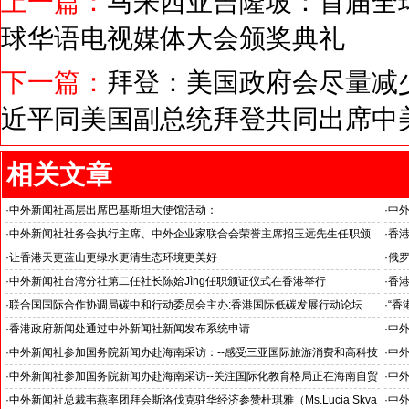
上一篇：
马来西亚吉隆坡：首届全
球华语电视媒体大会颁奖典礼
下一篇：
拜登：美国政府会尽量减
近平同美国副总统拜登共同出席中
相关文章
·
中外新闻社高层出席巴基斯坦大使馆活动：
·
中外
医药、保健和生物科技职业技术教育与培训专题研讨会
北京
·
中外新闻社社务会执行主席、中外企业家联合会荣誉主席招玉远先生任职颁
·
香港
证仪式在香港举行
·
让香港天更蓝山更绿水更清生态环境更美好
·
俄罗
聚焦十四届全国人大四次会议香港代表团审议生态环境法典草案
·
中外新闻社台湾分社第二任社长陈姶Jìng任职颁证仪式在香港举行
·
香港
·
联合国国际合作协调局碳中和行动委员会主办:香港国际低碳发展行动论坛
·
“香
--促进低碳领域技术交流 深化低碳经济国际合作
中外
·
香港政府新闻处通过中外新闻社新闻发布系统申请
·
中外
·
中外新闻社参加国务院新闻办赴海南采访：--感受三亚国际旅游消费和高科技
·
中外
酒店
洽谈
·
中外新闻社参加国务院新闻办赴海南采访--关注国际化教育格局正在海南自贸
·
中外
港加速形成
·
中外新闻社总裁韦燕率团拜会斯洛伐克驻华经济参赞杜琪雅（Ms.Lucia Skva
·
中