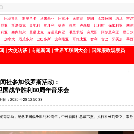
日
国
巴基斯坦
斯里兰卡
马来西亚
阿富汗
柬埔寨
伊朗
孟加拉国
约旦
吉尔
马尼亚
斯洛伐克
奥地利
匈牙利
捷克
波兰
卢森堡
比利时
保加利亚
塞浦
日利亚
塞内加尔
莫桑比克
赤道几内亚
毛里求斯
突尼斯
阿尔及利亚
尼日尔
国
加拿大
厄瓜多尔
巴巴多斯
玻利维亚
哥伦比亚
智利
古巴
牙买加
墨西
闻
|
大使访谈
|
专题新闻
|
世界互联网大会
|
国际廉政观察员
闻社参加俄罗斯活动：
卫国战争胜利80周年音乐会
时间：2025-4-28 12:50:33
及展览等活动，纪念卫国战争胜利80周年，中外新闻社总裁韦燕、执行社长刘登臣、常务