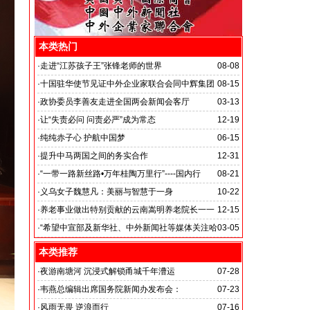
本类热门
·
走进“江苏孩子王”张锋老师的世界
08-08
·
十国驻华使节见证中外企业家联合会同中辉集团
08-15
签署战略合作备忘录
·
政协委员李善友走进全国两会新闻会客厅
03-13
·
让“失责必问 问责必严”成为常态
12-19
·
纯纯赤子心 护航中国梦
06-15
·
提升中马两国之间的务实合作
12-31
马达加斯加总统埃里会见中国艺术银行董事长、中外新
·
“一带一路新丝路•万年桂陶万里行”----国内行
08-21
闻社社务会主席徐志强先生并达成多项合作协议
·
义乌女子魏慧凡：美丽与智慧于一身
10-22
·
养老事业做出特别贡献的云南嵩明养老院长一一
12-15
李丽琼
·
“希望中宣部及新华社、中外新闻社等媒体关注哈
03-05
尔滨的发展”
本类推荐
·
夜游南塘河 沉浸式解锁甬城千年漕运
07-28
·
韦燕总编辑出席国务院新闻办发布会：
07-23
关注海关总署“十五五”时期守好国门安全
·
风雨无畏 逆浪而行
07-16