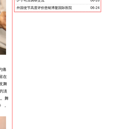
党啊 我怎能不为你放声歌唱》
·
沪宁司法调研交流
06-26
共探司法鉴定发展新路
·
外国使节高度评价慈铭博鳌国际医院
06-24
的痛
留在
支舞
的淡
悦。舞
》，