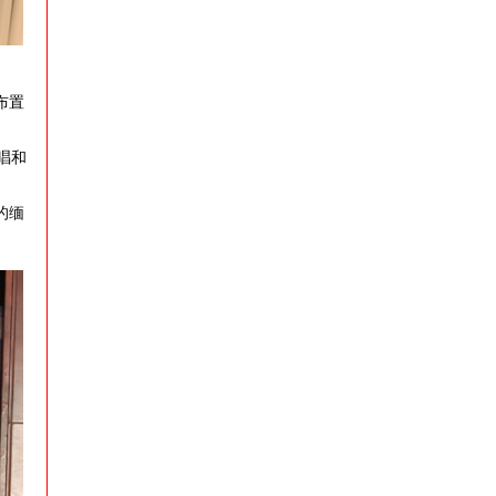
布置
唱和
的缅