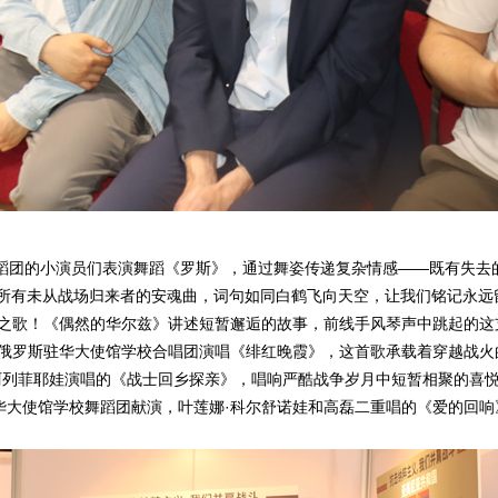
团的小演员们表演舞蹈《罗斯》，通过舞姿传递复杂情感——既有失去
给所有未从战场归来者的安魂曲，词句如同白鹤飞向天空，让我们铭记永远
恒之歌！《偶然的华尔兹》讲述短暂邂逅的故事，前线手风琴声中跳起的这
由俄罗斯驻华大使馆学校合唱团演唱《绯红晚霞》，这首歌承载着穿越战火
阿列菲耶娃演唱的《战士回乡探亲》，唱响严酷战争岁月中短暂相聚的喜
华大使馆学校舞蹈团献演，叶莲娜·科尔舒诺娃和高磊二重唱的《爱的回响