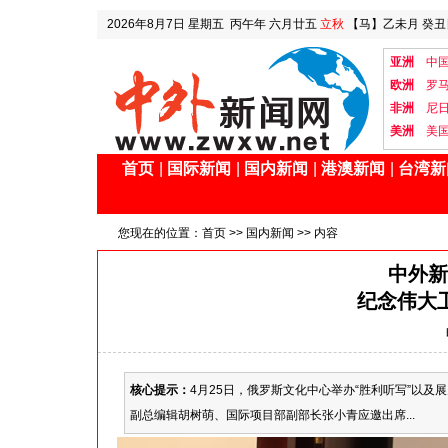
2026年8月7日
星期五
丙午年 六月廿五
立秋
【马】乙未月 癸丑
亚洲
中
欧洲
罗
非洲
尼
美洲
美
首页
|
国际新闻
|
国内新闻
|
港澳新闻
|
台湾新
您现在的位置：
首页
>>
国内新闻
>> 内容
中外新
纪念伟大
核心提示：
4月25日，俄罗斯文化中心举办“胜利听写”以
副总编辑胡树萌、国际项目部副部长张小青应邀出席...