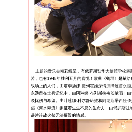
主题的音乐会精彩纷呈，有俄罗斯驻华大使馆学校舞蹈
苦，也有1945年胜利五月的喜悦！歌曲《鹤群》是献
战场上的人们，由塔季扬娜·捷列霍娃深情演绎这首永
永远留在士兵记忆中，由阿琳娜·布列斯拉韦茨献唱！
淡忧伤与希望。由叶莲娜·科尔舒诺娃和阿纳斯塔西娅·
蹈《河水奔流》象征着生生不息的生命力，由俄罗斯驻
讲述连战火都无法摧毁的情感。