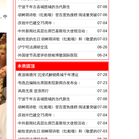
旭日应急救援队硬核抗巴“威风”护平安
·
宁波千年古县城慈城的当代新生
07-06
·
胡树萌诗歌《红船颂》登百度热搜榜 阅读量突破
07-06
，中
数亿次 打破“曲高和寡”的传播困境
·
庆祝中巴建交75周年：
07-04
韦燕总裁同多国大使出席巴基斯坦驻华大使馆举办“芒果
·
中外新闻社高层出席巴基斯坦大使馆活动：
07-04
节”
医药、保健和生物科技职业技术教育与培训专题研讨会
·
献给党的生日:胡树萌诗歌《红船颂》和《敬爱的
07-03
党啊 我怎能不为你放声歌唱》
·
沪宁司法调研交流
06-26
共探司法鉴定发展新路
·
外国使节高度评价慈铭博鳌国际医院
06-24
本类固顶
·
夜游南塘河 沉浸式解锁甬城千年漕运
07-28
·
韦燕总编辑出席国务院新闻办发布会：
07-23
关注海关总署“十五五”时期守好国门安全
·
风雨无畏 逆浪而行
07-16
旭日应急救援队硬核抗巴“威风”护平安
·
宁波千年古县城慈城的当代新生
07-06
·
胡树萌诗歌《红船颂》登百度热搜榜 阅读量突破
07-06
数亿次 打破“曲高和寡”的传播困境
·
庆祝中巴建交75周年：
07-04
韦燕总裁同多国大使出席巴基斯坦驻华大使馆举办“芒果
·
中外新闻社高层出席巴基斯坦大使馆活动：
07-04
节”
医药、保健和生物科技职业技术教育与培训专题研讨会
·
献给党的生日:胡树萌诗歌《红船颂》和《敬爱的
07-03