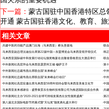
下一篇：
蒙古国驻中国香港特区总
开通 蒙古国驻香港文化、教育、
相关文章
·
共建中医药功能产品澳门出海（马来西亚）桥头堡基地
·
联
--
·
马来西亚副总理法迪拉出席第22届中国—东盟博览会马来西亚馆开馆仪式
·
韩
·
马来西亚国际碳中和发展行动论坛颁奖晚宴在吉隆坡香格里拉大酒店举行
·
联
坛
·
中外新闻社高层拜会马来西亚霹雳州王储·穆萨王子
·
第十
主题
·
中外新闻社总裁韦燕出席联合国“未来峰会”
·
中外
联合国未来峰会通过《未来契约》
关注
·
中外新闻社总裁韦燕出席联合国"未来峰会行动日"
·
中外
中国社会组织举办系列边会展望可持续未来
古特
·
中外新闻社高层应邀出席马来西亚59周年招待会暨马来西亚美食文化节
·
中
·
马来西亚发来感谢信：盛赞泰昊乐生物科技有限公司为推进国际抗疫合作典
·
共建
范
·
中外新闻社主办“2020-2021全球可持续发展杰出女性颁奖盛典”
·
第2
·
第八届北京国际电影节闭幕式暨“天坛奖”颁奖典礼盛大举行
·
中国
组织
·
庆祝香港回归祖国20周年大会暨香港特别行政区第五届政府就职典礼隆重举
·
习