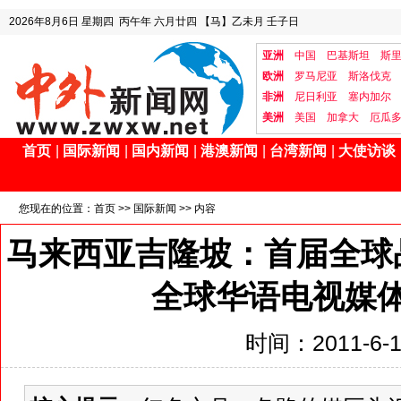
2026年8月6日
星期四
丙午年 六月廿四
【马】乙未月 壬子日
亚洲
中国
巴基斯坦
斯
欧洲
罗马尼亚
斯洛伐克
非洲
尼日利亚
塞内加尔
美洲
美国
加拿大
厄瓜
首页
|
国际新闻
|
国内新闻
|
港澳新闻
|
台湾新闻
|
大使访谈
您现在的位置：
首页
>>
国际新闻
>> 内容
马来西亚吉隆坡：首届全球
全球华语电视媒
时间：2011-6-11