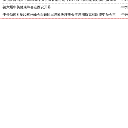
行
·
第六届中美健康峰会在西安开幕
·
中
·
中外新闻社G20杭州峰会采访团出席欧洲理事会主席图斯克和欧盟委员会主
·
中
席容克的新闻发布会