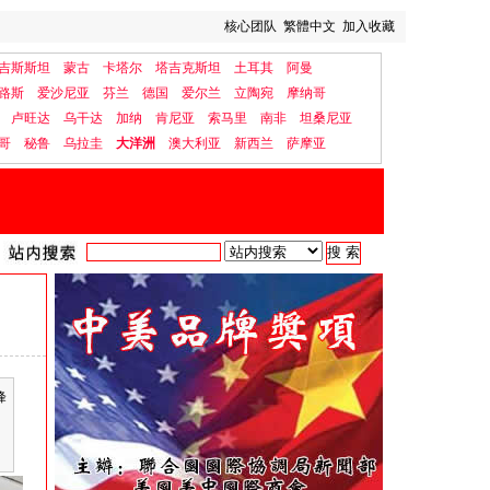
核心团队
繁體中文
加入收藏
吉斯斯坦
蒙古
卡塔尔
塔吉克斯坦
土耳其
阿曼
路斯
爱沙尼亚
芬兰
德国
爱尔兰
立陶宛
摩纳哥
卢旺达
乌干达
加纳
肯尼亚
索马里
南非
坦桑尼亚
哥
秘鲁
乌拉圭
大洋洲
澳大利亚
新西兰
萨摩亚
峰