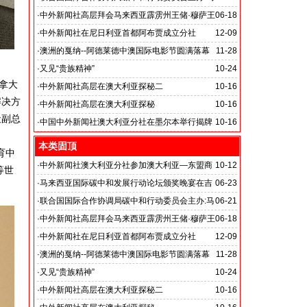
来西亚国际低碳发展行动论坛
·
中外新闻社高层拜会马来西亚霹雳州王储·穆萨王
06-18
主题:促进低碳领域技术交流 深化低碳经济国际合作
子
·
中外新闻社在尼日利亚首都阿布贾成立分社
12-09
·
澳洲的戛纳--阿德莱德中澳国际电影节圆满落幕
11-28
·
又见“贵族精神”
10-24
拿大
在这个贵族销声匿迹的时代，“贵族的精神”是否应该是
·
中外新闻社高层在澳大利亚探秘二
10-16
解决方
每一个社会追寻的真正宝藏
·
中外新闻社高层在澳大利亚探秘
10-16
社副总
·
中国中外新闻社澳大利亚分社在墨尔本举行揭牌
10-16
仪式
本类固顶
育中
·
中外新闻社澳大利亚分社参加澳大利亚—东盟商
10-12
等世
务论坛
·
马来西亚国际碳中和发展行动论坛颁奖晚宴在吉
06-23
隆坡香格里拉大酒店举行
·
联合国国际合作协调局碳中和行动委员会主办:马
06-21
来西亚国际低碳发展行动论坛
·
中外新闻社高层拜会马来西亚霹雳州王储·穆萨王
06-18
主题:促进低碳领域技术交流 深化低碳经济国际合作
子
·
中外新闻社在尼日利亚首都阿布贾成立分社
12-09
·
澳洲的戛纳--阿德莱德中澳国际电影节圆满落幕
11-28
·
又见“贵族精神”
10-24
在这个贵族销声匿迹的时代，“贵族的精神”是否应该是
·
中外新闻社高层在澳大利亚探秘二
10-16
每一个社会追寻的真正宝藏