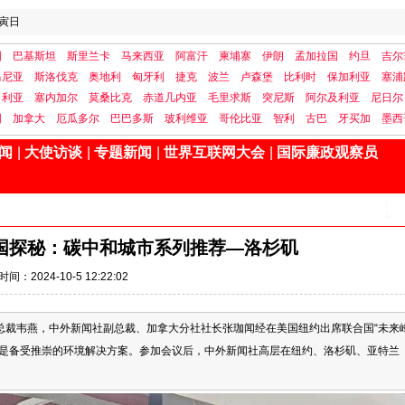
寅日
国
巴基斯坦
斯里兰卡
马来西亚
阿富汗
柬埔寨
伊朗
孟加拉国
约旦
吉尔
马尼亚
斯洛伐克
奥地利
匈牙利
捷克
波兰
卢森堡
比利时
保加利亚
塞浦
日利亚
塞内加尔
莫桑比克
赤道几内亚
毛里求斯
突尼斯
阿尔及利亚
尼日尔
国
加拿大
厄瓜多尔
巴巴多斯
玻利维亚
哥伦比亚
智利
古巴
牙买加
墨西
闻
|
大使访谈
|
专题新闻
|
世界互联网大会
|
国际廉政观察员
国探秘：碳中和城市系列推荐—洛杉矶
时间：2024-10-5 12:22:02
总裁韦燕，中外新闻社副总裁、加拿大分社社长张珈闻经在美国纽约出席联合国“未来
术是备受推崇的环境解决方案。参加会议后，中外新闻社高层在纽约、洛杉矶、亚特兰