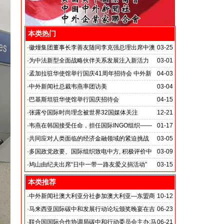
本类热门
·
徽熳集团董事长李善友随同李克强总理出席中澳
03-25
经贸合作论坛
·
为中法新型全面战略伙伴关系发展注入新活力
03-01
·
孟加拉驻华使馆举行国庆41周年招待会 中外新
04-03
闻社记者应邀出席
·
中外新闻社总裁韦燕率团访美
03-04
·
巴基斯坦驻华使馆举行国庆招待会
04-15
·
张露兮国际时尚理念被世界32国媒体关注
12-21
·
韦燕在韩国接受任命，担任国际INGO组织——
01-17
世界绿色气候机构美国全球世界支援本部执行主席
·
共同应对人类面临的经济金融领域的紧迫挑战
03-05
·
多国政党政要、国际组织致电中方, 积极评价中
03-09
方抗击新冠肺炎疫情取得的成效
·
鸠山由纪夫出席“日中一带一路友爱义捐活动”
03-15
本类推荐
·
中外新闻社澳大利亚分社参加澳大利亚—东盟商
10-12
务论坛
·
马来西亚国际碳中和发展行动论坛颁奖晚宴在吉
06-23
隆坡香格里拉大酒店举行
·
联合国国际合作协调局碳中和行动委员会主办:马
06-21