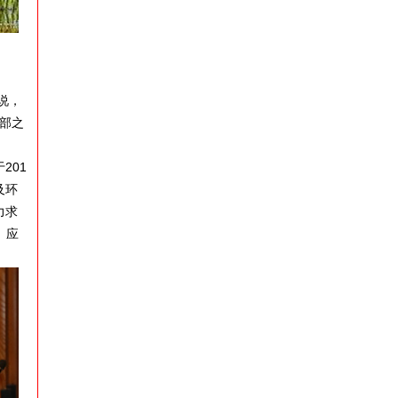
说，
部之
201
及环
力求
。应