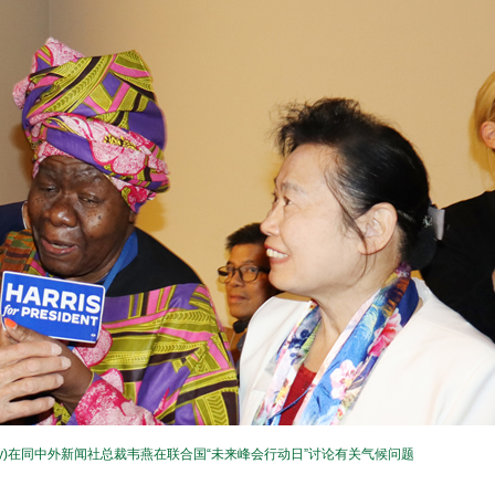
erry)在同中外新闻社总裁韦燕在联合国“未来峰会行动日”讨论有关气候问题