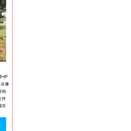
希•萨
及在像
善他
支持
城市