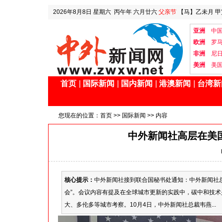
2026年8月8日
星期六
丙午年 六月廿六
父亲节
【马】乙未月 甲
亚洲
中
欧洲
罗
非洲
尼
美洲
美
首页
|
国际新闻
|
国内新闻
|
港澳新闻
|
台湾新
您现在的位置：
首页
>>
国际新闻
>> 内容
中外新闻社高层在美
核心提示：
中外新闻社接到联合国秘书处通知：中外新闻社
会”。会议内容有提及在全球城市更新的实践中，碳中和技
大、多伦多等城市考察。10月4日，中外新闻社总裁韦燕...