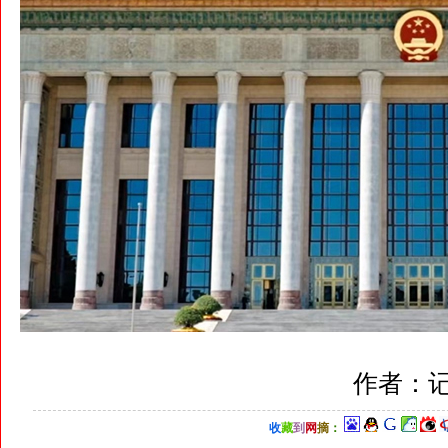
作者：记
收
藏
到
网
摘
：