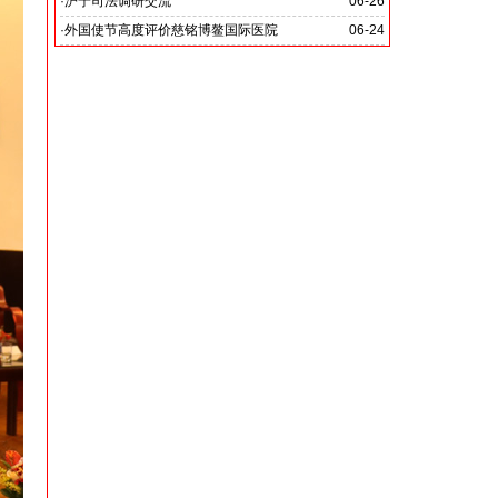
党啊 我怎能不为你放声歌唱》
·
沪宁司法调研交流
06-26
共探司法鉴定发展新路
·
外国使节高度评价慈铭博鳌国际医院
06-24