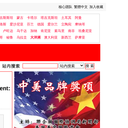
核心团队
繁體中文
加入收藏
吉斯斯坦
蒙古
卡塔尔
塔吉克斯坦
土耳其
阿曼
路斯
爱沙尼亚
芬兰
德国
爱尔兰
立陶宛
摩纳哥
卢旺达
乌干达
加纳
肯尼亚
索马里
南非
坦桑尼亚
哥
秘鲁
乌拉圭
大洋洲
澳大利亚
新西兰
萨摩亚
ent: