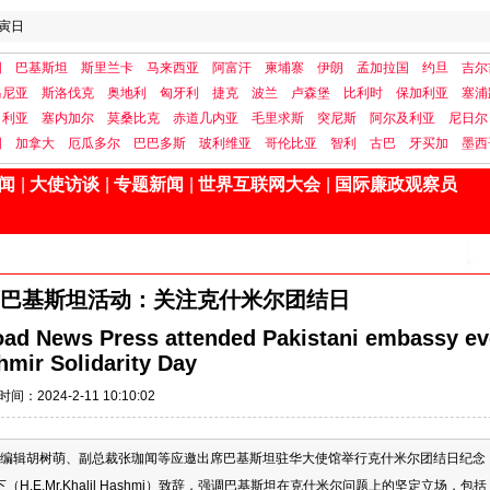
寅日
国
巴基斯坦
斯里兰卡
马来西亚
阿富汗
柬埔寨
伊朗
孟加拉国
约旦
吉尔
马尼亚
斯洛伐克
奥地利
匈牙利
捷克
波兰
卢森堡
比利时
保加利亚
塞浦
日利亚
塞内加尔
莫桑比克
赤道几内亚
毛里求斯
突尼斯
阿尔及利亚
尼日尔
国
加拿大
厄瓜多尔
巴巴多斯
玻利维亚
哥伦比亚
智利
古巴
牙买加
墨西
闻
|
大使访谈
|
专题新闻
|
世界互联网大会
|
国际廉政观察员
巴基斯坦活动：关注克什米尔团结日
oad News Press attended Pakistani embassy ev
mir Solidarity Day
时间：2024-2-11 10:10:02
副总编辑胡树萌、副总裁张珈闻等应邀出席巴基斯坦驻华大使馆举行克什米尔团结日纪念
E.Mr.Khalil Hashmi）致辞，强调巴基斯坦在克什米尔问题上的坚定立场，包括