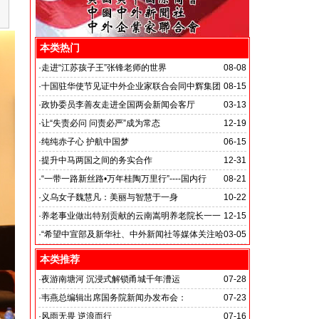
本类热门
·
走进“江苏孩子王”张锋老师的世界
08-08
·
十国驻华使节见证中外企业家联合会同中辉集团
08-15
签署战略合作备忘录
·
政协委员李善友走进全国两会新闻会客厅
03-13
·
让“失责必问 问责必严”成为常态
12-19
·
纯纯赤子心 护航中国梦
06-15
·
提升中马两国之间的务实合作
12-31
马达加斯加总统埃里会见中国艺术银行董事长、中外新
·
“一带一路新丝路•万年桂陶万里行”----国内行
08-21
闻社社务会主席徐志强先生并达成多项合作协议
·
义乌女子魏慧凡：美丽与智慧于一身
10-22
·
养老事业做出特别贡献的云南嵩明养老院长一一
12-15
李丽琼
·
“希望中宣部及新华社、中外新闻社等媒体关注哈
03-05
尔滨的发展”
本类推荐
·
夜游南塘河 沉浸式解锁甬城千年漕运
07-28
·
韦燕总编辑出席国务院新闻办发布会：
07-23
关注海关总署“十五五”时期守好国门安全
·
风雨无畏 逆浪而行
07-16