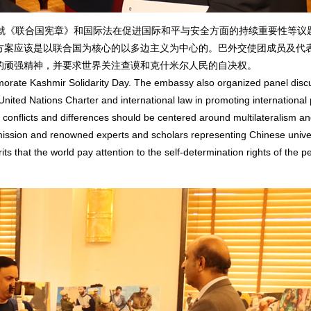
《联合国宪章》和国际法在促进国际和平与安全方面的持续重要性等议
方案应该是以联合国为核心的以多边主义为中心的。巴外交使团成员及代
的顽强精神，并要求世界关注查谟和克什米尔人民的自决权。
orate Kashmir Solidarity Day. The embassy also organized panel disc
nited Nations Charter and international law in promoting international
 conflicts and differences should be centered around multilateralism an
mission and renowned experts and scholars representing Chinese univer
s that the world pay attention to the self-determination rights of the p