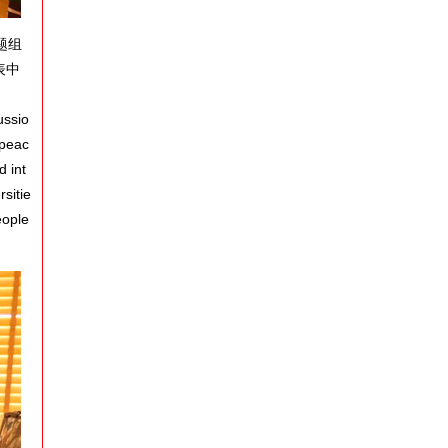
题组
表中
ussio
 peac
d int
sitie
eople