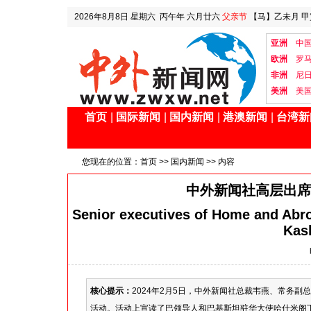
2026年8月8日
星期六
丙午年 六月廿六
父亲节
【马】乙未月 甲
亚洲
中
欧洲
罗
非洲
尼
美洲
美
首页
|
国际新闻
|
国内新闻
|
港澳新闻
|
台湾新
您现在的位置：
首页
>>
国内新闻
>> 内容
中外新闻社高层出席
Senior executives of Home and Abr
Kash
核心提示：
2024年2月5日，中外新闻社总裁韦燕、常务
活动。活动上宣读了巴领导人和巴基斯坦驻华大使哈什米阁下（H.