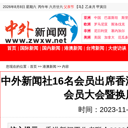
2026年8月8日
星期六
丙午年 六月廿六
父亲节
【马】乙未月 甲寅日
亚洲
中国
巴基斯坦
斯
欧洲
罗马尼亚
斯洛伐克
非洲
尼日利亚
塞内加尔
美洲
美国
加拿大
厄瓜
首页
|
国际新闻
|
国内新闻
|
港澳新闻
|
台湾新闻
|
大使访谈
您现在的位置：
首页
>>
港澳新闻
>> 内容
中外新闻社16名会员出席香
会员大会暨换
时间：2023-11-3