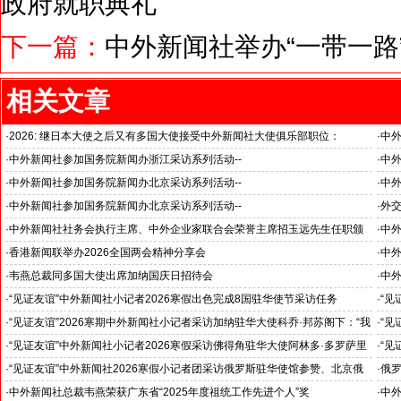
政府就职典礼
下一篇：
中外新闻社举办“一带一路
相关文章
·
2026: 继日本大使之后又有多国大使接受中外新闻社大使俱乐部职位：
·
中
国之交在于民相亲, 民相亲在于心相通
·
中外新闻社参加国务院新闻办浙江采访系列活动--
·
中外
推动科技创新和产业创新深度融合
“科
·
中外新闻社参加国务院新闻办北京采访系列活动--
·
中外
见证科技创新和产业创新高质量发展
小米
·
中外新闻社参加国务院新闻办北京采访系列活动--
·
外
北京人形机器人创新中心打造具有全球影响力的应用示范高地
·
中外新闻社社务会执行主席、中外企业家联合会荣誉主席招玉远先生任职颁
·
中
证仪式在香港举行
·
香港新闻联举办2026全国两会精神分享会
·
中
对哈
·
韦燕总裁同多国大使出席加纳国庆日招待会
·
中外
·
“见证友谊”中外新闻社小记者2026寒假出色完成8国驻华使节采访任务
·
“见
斯洛伐克驻华大使莱齐亚克阁下为小记者们颁发“优秀小记者(优秀小小外交
下：
·
“见证友谊”2026寒期中外新闻社小记者采访加纳驻华大使科乔·邦苏阁下：“我
·
“见
官)”证书
十分享受在中国的时光……”
们将
·
“见证友谊”中外新闻社小记者2026寒假采访佛得角驻华大使阿林多·多罗萨里
·
“见
奥阁下: 期待两国青少年成为发展中佛友好关系新的动力
就是
·
“见证友谊”中外新闻社2026寒假小记者团采访俄罗斯驻华使馆参赞、北京俄
·
俄罗
罗斯文化中心主任吴丹娜女士: “中俄关系稳如泰山坚如磐石”
·
中外新闻社总裁韦燕荣获广东省“2025年度祖统工作先进个人”奖
·
中