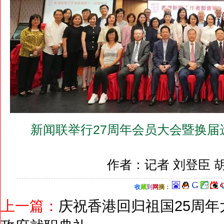
新闻联举行27周年会员大会暨换届
作者：记者 刘登臣 
收
藏
到
网
摘
：
上一篇：
庆祝香港回归祖国25周