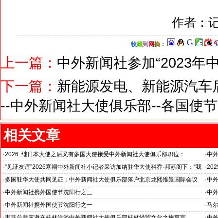
作者：记
收
藏
到
网
摘
：
上一篇：
中外新闻社参加“2023年
下一篇：
新能源发电、新能源汽车
--中外新闻社大使俱乐部--各国使
相关文章
·
2026: 继日本大使之后又有多国大使接受中外新闻社大使俱乐部职位：
·
中
国之交在于民相亲, 民相亲在于心相通
·
“见证友谊”2026寒期中外新闻社小记者采访加纳驻华大使科乔·邦苏阁下：“我
·
20
十分享受在中国的时光……”
国之
·
多国驻华大使共同见证：中外新闻社大使俱乐部落户北京龙熙维景国际会议
·
中
中心
晨星
·
中外新闻社携外国使节沈阳行之三
·
中
晨星国际投资集团与尼日利亚政府洽谈大型投融资项目合作
中外
·
中外新闻社携外国使节沈阳行之一
·
马
沈阳故宫：体验一把“皇帝”瘾
与中
·
韦燕总裁应邀在桂林洽谈中外新闻社大使俱乐部桂林经贸文化之旅事宜
·
中