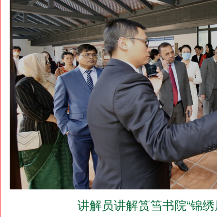
讲解员讲解筼筜书院“锦绣