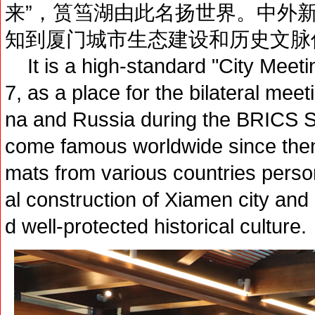
来”，筼筜湖由此名扬世界。中外新
知到厦门城市生态建设和历史文脉
It is a high-standard "City Meet
7, as a place for the bilateral mee
na and Russia during the BRICS 
come famous worldwide since the
mats from various countries person
al construction of Xiamen city and
d well-protected historical culture.