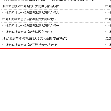
尼日
·
多国大使接受中外新闻社大使俱乐部新职位--
·
中
限公
第三
·
中外新闻社大使俱乐部粤港澳大湾区之行六
·
中
乘游艇观赏震惊世界的港珠澳大桥
体验
·
中外新闻社大使俱乐部粤港澳大湾区之行三
·
中
中外新闻社大使俱乐部在深圳举办“可持续发展合作论坛”
中外
·
中外新闻社大使俱乐部粤港澳大湾区之行一
·
中
中外新闻社大使俱乐部大湾区考察团抵达深圳
·
中外新闻社大使俱乐部大湾区之行四：
·
中
国际友谊日:各国使节盛赞“东华禅寺”
·
见证“嘉庚精神”铸就厦门大学文化基因与精神底气
·
走进
·
中外新闻社大使俱乐部开设“大使烛光晚餐”
·
中