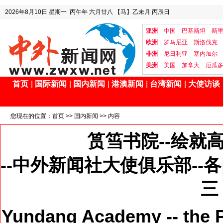
2026年8月10日
星期一
丙午年 六月廿八
【马】乙未月 丙辰日
亚洲
中国
巴基斯坦
斯
欧洲
罗马尼亚
斯洛伐克
非洲
尼日利亚
塞内加尔
美洲
美国
加拿大
厄瓜
首页
|
国际新闻
|
国内新闻
|
港澳新闻
|
台湾新闻
|
大使访谈
您现在的位置：
首页
>>
国内新闻
>> 内容
筼筜书院--绘就
--中外新闻社大使俱乐部-
三
Yundang Academy -- the Pa