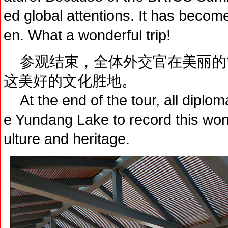
ed global attentions. It has becom
en. What a wonderful trip!
参观结束，全体外交官在美丽的
这美好的文化胜地。
At the end of the tour, all diplom
e Yundang Lake to record this won
ulture and heritage.