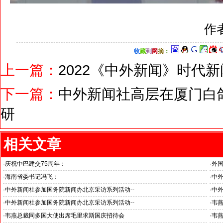
作
收
藏
到
网
摘
：
上一篇：
2022《中外新闻》时代
下一篇：
中外新闻社高层在厦门白鸽
研
相关文章
·
庆祝中巴建交75周年：
·
外
韦燕总裁同多国大使出席巴基斯坦驻华大使馆举办“芒果节”
·
海南省委书记冯飞：
·
中外
海南自贸港封关半年开启中国对外开放新篇章
“科
·
中外新闻社参加国务院新闻办北京采访系列活动--
·
中外
见证科技创新和产业创新高质量发展
小米
·
中外新闻社参加国务院新闻办北京采访系列活动--
·
韦
北京人形机器人创新中心打造具有全球影响力的应用示范高地
·
韦燕总裁同多国大使出席毛里求斯国庆招待会
·
韦