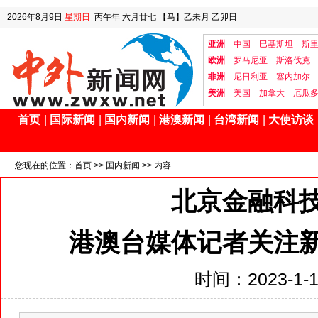
2026年8月9日
星期日
丙午年 六月廿七
【马】乙未月 乙卯日
亚洲
中国
巴基斯坦
斯
欧洲
罗马尼亚
斯洛伐克
非洲
尼日利亚
塞内加尔
美洲
美国
加拿大
厄瓜
首页
|
国际新闻
|
国内新闻
|
港澳新闻
|
台湾新闻
|
大使访谈
您现在的位置：
首页
>>
国内新闻
>> 内容
北京金融科
港澳台媒体记者关注
时间：2023-1-15