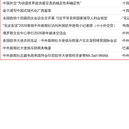
·
中国外交“为动荡世界提供最宝贵的稳定性和确定性”
·
十
王毅外长记者会勾勒出中国与世界互动新方位
锚定
·
奋力谱写中国式现代化广西篇章
·
十
--中外新闻社2026全国两会报道之三
--
·
全国政协十四届四次会议在京开幕 习近平等党和国家领导人到会祝贺
·
“见
--中外新闻社2026全国两会报道之一
罗斯
·
“见证友谊”2026寒假中外新闻社访问外国驻华使馆小记者团（小小外交官）
·
韦燕
在北京举行开团仪式
·
俄罗斯文化中心举行2026新年媒体交流会
·
中外
-- 学习各国外交官的智慧、热情、友善和外交风范
·
多国驻华大使共同见证：中外新闻社大使俱乐部落户北京龙熙维景国际会议
·
中外
中心
行
·
中外新闻社大使俱乐部商务晚宴
·
巴
东帝汶民主共和国驻华大使罗瑞•奥尔塔阁下访问中国国际期货股份有限公司
·
中外新闻社总裁韦燕率团拜会印尼驻华大使馆经济参赞Ms.Sari Widita
·
中
洽谈与印尼政府大型投融资项目合作