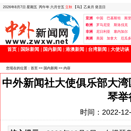
2026年8月7日
星期五
丙午年 六月廿五
立秋
【马】乙未月 癸丑日
亚洲
中国
巴基斯坦
斯
欧洲
罗马尼亚
斯洛伐克
非洲
尼日利亚
塞内加尔
美洲
美国
加拿大
厄瓜
首页
|
国际新闻
|
国内新闻
|
港澳新闻
|
台湾新闻
|
大使访谈
您现在的位置：
首页
>>
国内新闻
>> 内容
中外新闻社大使俱乐部大湾
琴举
时间：2022-12-6