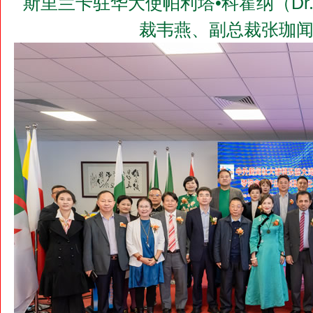
斯里兰卡驻华大使帕利塔•科霍纳（Dr.Pa
裁韦燕、副总裁张珈闻