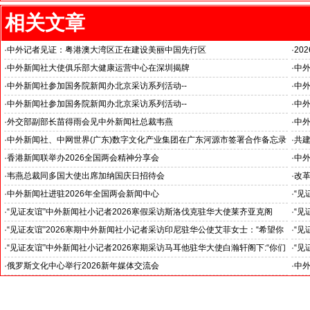
相关文章
·
中外记者见证：粤港澳大湾区正在建设美丽中国先行区
·
20
国之
·
中外新闻社大使俱乐部大健康运营中心在深圳揭牌
·
中外
推动
·
中外新闻社参加国务院新闻办北京采访系列活动--
·
中外
“科技创新和产业创新”中外记者见面会
见证
·
中外新闻社参加国务院新闻办北京采访系列活动--
·
中外
小米汽车超越国际品牌
北京
·
外交部副部长苗得雨会见中外新闻社总裁韦燕
·
中
证仪
·
中外新闻社、中网世界(广东)数字文化产业集团在广东河源市签署合作备忘录
·
共
·
香港新闻联举办2026全国两会精神分享会
·
中
对哈
·
韦燕总裁同多国大使出席加纳国庆日招待会
·
改
--
·
中外新闻社进驻2026年全国两会新闻中心
·
“见
斯洛
·
“见证友谊”中外新闻社小记者2026寒假采访斯洛伐克驻华大使莱齐亚克阁
·
“见
官)”
下：“希望斯中两国青少年成为推动中斯关系开启新篇章”
十分
·
“见证友谊”2026寒期中外新闻社小记者采访印尼驻华公使艾菲女士：“希望你
·
“见
们将来成为印尼和中国文化交流的使者”
奥阁
·
“见证友谊”中外新闻社小记者2026寒期采访马耳他驻华大使白瀚轩阁下:“你们
·
“见
就是中国未来的新闻发言人”
罗斯
·
俄罗斯文化中心举行2026新年媒体交流会
·
中外