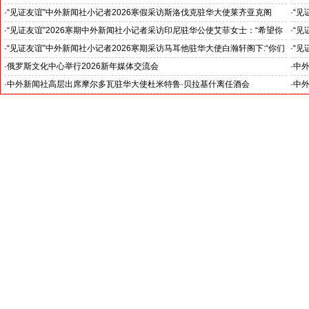
斯洛
·
“见证友谊”中外新闻社小记者2026寒假采访斯洛伐克驻华大使莱齐亚克阁
·
“见
官)”
下：“希望斯中两国青少年成为推动中斯关系开启新篇章”
十分
·
“见证友谊”2026寒期中外新闻社小记者采访印尼驻华公使艾菲女士：“希望你
·
“见
们将来成为印尼和中国文化交流的使者”
奥阁
·
“见证友谊”中外新闻社小记者2026寒期采访马耳他驻华大使白瀚轩阁下:“你们
·
“见
就是中国未来的新闻发言人”
罗斯
·
俄罗斯文化中心举行2026新年媒体交流会
·
中外
·
中外新闻社高层出席摩尔多瓦驻华大使杜米特鲁·贝拉基什离任酒会
·
中外