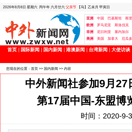
2026年8月8日
星期六
丙午年 六月廿六
父亲节
【马】乙未月 甲寅日
亚洲
中国
巴基斯坦
斯
欧洲
罗马尼亚
斯洛伐克
非洲
尼日利亚
塞内加尔
美洲
美国
加拿大
厄瓜
首页
|
国际新闻
|
国内新闻
|
港澳新闻
|
台湾新闻
|
大使访谈
您现在的位置：
首页
>>
国内新闻
>> 内容
中外新闻社参加9月2
第17届中国-东盟
时间：2020-9-30