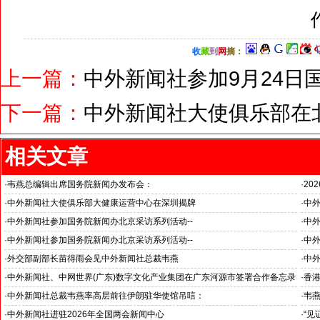
收
藏
到
网
摘
：
上一篇：
中外新闻社参加9月24日
下一篇：
中外新闻社大使俱乐部在
相关文章
·
韦燕总编辑出席国务院新闻办发布会：
·
20
关注海关总署“十五五”时期守好国门安全
国之
·
中外新闻社大使俱乐部大健康运营中心在深圳揭牌
·
中外
推动
·
中外新闻社参加国务院新闻办北京采访系列活动--
·
中外
“科技创新和产业创新”中外记者见面会
见证
·
中外新闻社参加国务院新闻办北京采访系列活动--
·
中外
小米汽车超越国际品牌
北京
·
外交部副部长苗得雨会见中外新闻社总裁韦燕
·
中
证仪
·
中外新闻社、中网世界(广东)数字文化产业集团在广东河源市签署合作备忘录
·
香港
·
中外新闻社总裁韦燕率高层前往伊朗驻华使馆吊唁：
·
韦
对哈梅内伊最高领袖遇难表示沉痛哀悼
·
中外新闻社进驻2026年全国两会新闻中心
·
“见