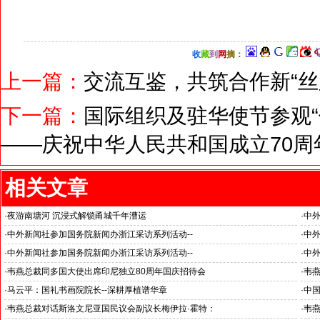
收
藏
到
网
摘
：
上一篇：
交流互鉴，共筑合作新“丝
下一篇：
国际组织及驻华使节参观“
——庆祝中华人民共和国成立70周
相关文章
·
夜游南塘河 沉浸式解锁甬城千年漕运
·
中外
杭州
·
中外新闻社参加国务院新闻办浙江采访系列活动--
·
中外
浙江省人民政府副省长何中伟等接受采访
推动
·
中外新闻社参加国务院新闻办浙江采访系列活动--
·
中
《湘湖·雅韵》推动杭州文旅战略格局
·
韦燕总裁同多国大使出席印尼独立80周年国庆招待会
·
韦
·
马云平：国礼书画院院长--深耕厚植谱华章
·
中
·
韦燕总裁对话斯洛文尼亚国民议会副议长梅伊拉·霍特：
·
韦