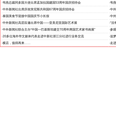
·
韦燕总裁同多国大使出席孟加拉国建国53周年国庆招待会
·
韦
·
中外新闻社出席庆祝突尼斯共和国67周年国庆招待会
·
中
·
泰国美食节迎接中国国庆节小长假
·
中
来支
·
中外新闻社高层应邀出席中国——亚美尼亚国际艺术展
·
“没
·
中外新闻社联合主办“中国—巴基斯坦建交70周年两国艺术家书画展”
·
参观
--
·
20多位海外华文媒体代表走进中新社浙江分社进行业务交流
·
追
·
横店，值得再来……
·
走进