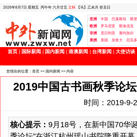
2026年8月7日
星期五
丙午年 六月廿五
立秋
【马】乙未月 癸丑日
亚洲
中国
巴基斯坦
斯
欧洲
罗马尼亚
斯洛伐克
非洲
尼日利亚
塞内加尔
美洲
美国
加拿大
厄瓜
首页
|
国际新闻
|
国内新闻
|
港澳新闻
|
台湾新闻
|
大使访谈
您现在的位置：
首页
>>
国内新闻
>> 内容
2019中国古书画秋季论坛
时间：2019-9-26
核心提示：
9月18号，在新中国70华
季论坛”在浙江杭州瑶山书院隆重开幕