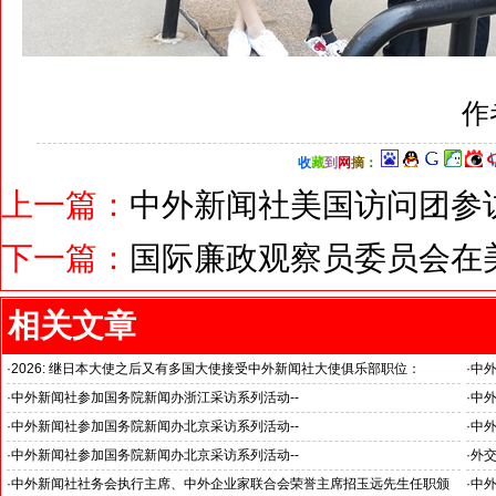
作
收
藏
到
网
摘
：
上一篇：
中外新闻社美国访问团参
下一篇：
国际廉政观察员委员会在
相关文章
·
2026: 继日本大使之后又有多国大使接受中外新闻社大使俱乐部职位：
·
中
国之交在于民相亲, 民相亲在于心相通
·
中外新闻社参加国务院新闻办浙江采访系列活动--
·
中外
推动科技创新和产业创新深度融合
“科
·
中外新闻社参加国务院新闻办北京采访系列活动--
·
中外
见证科技创新和产业创新高质量发展
小米
·
中外新闻社参加国务院新闻办北京采访系列活动--
·
外
北京人形机器人创新中心打造具有全球影响力的应用示范高地
·
中外新闻社社务会执行主席、中外企业家联合会荣誉主席招玉远先生任职颁
·
中