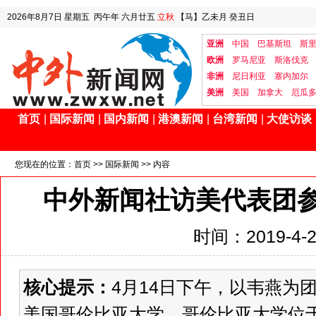
2026年8月7日
星期五
丙午年 六月廿五
立秋
【马】乙未月 癸丑日
亚洲
中国
巴基斯坦
斯
欧洲
罗马尼亚
斯洛伐克
非洲
尼日利亚
塞内加尔
美洲
美国
加拿大
厄瓜
首页
|
国际新闻
|
国内新闻
|
港澳新闻
|
台湾新闻
|
大使访谈
您现在的位置：
首页
>>
国际新闻
>> 内容
中外新闻社访美代表团
时间：2019-4-20
核心提示：
4月14日下午，以韦燕为
美国哥伦比亚大学。哥伦比亚大学位