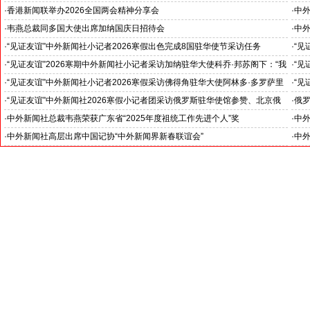
证仪式在香港举行
·
香港新闻联举办2026全国两会精神分享会
·
中
对哈
·
韦燕总裁同多国大使出席加纳国庆日招待会
·
中外
·
“见证友谊”中外新闻社小记者2026寒假出色完成8国驻华使节采访任务
·
“见
斯洛伐克驻华大使莱齐亚克阁下为小记者们颁发“优秀小记者(优秀小小外交
下：
·
“见证友谊”2026寒期中外新闻社小记者采访加纳驻华大使科乔·邦苏阁下：“我
·
“见
官)”证书
十分享受在中国的时光……”
们将
·
“见证友谊”中外新闻社小记者2026寒假采访佛得角驻华大使阿林多·多罗萨里
·
“见
奥阁下: 期待两国青少年成为发展中佛友好关系新的动力
就是
·
“见证友谊”中外新闻社2026寒假小记者团采访俄罗斯驻华使馆参赞、北京俄
·
俄罗
罗斯文化中心主任吴丹娜女士: “中俄关系稳如泰山坚如磐石”
·
中外新闻社总裁韦燕荣获广东省“2025年度祖统工作先进个人”奖
·
中
·
中外新闻社高层出席中国记协“中外新闻界新春联谊会”
·
中外