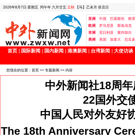
2026年8月7日
星期五
丙午年 六月廿五
立秋
【马】乙未月 癸丑日
亚洲
中国
巴基斯坦
斯
欧洲
罗马尼亚
斯洛伐克
非洲
尼日利亚
塞内加尔
美洲
美国
加拿大
厄瓜
首页
|
国际新闻
|
国内新闻
|
港澳新闻
|
台湾新闻
|
大使访谈
您现在的位置：
首页
>>
专题新闻
>> 内容
中外新闻社18周
22国外交
中国人民对外友好
The 18th Anniversary Ce