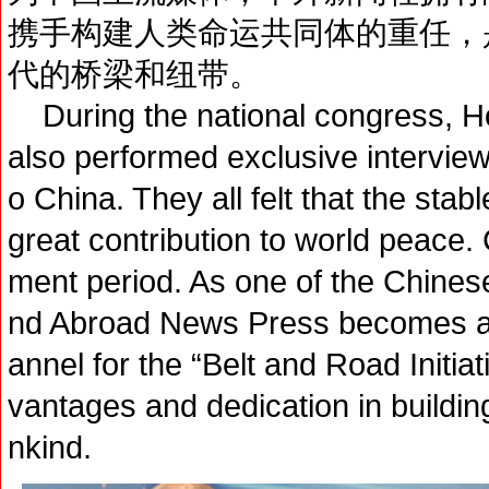
携手构建人类命运共同体的重任，
代的桥梁和纽带。
During the national congress, 
also performed exclusive intervie
o China. They all felt that the stabl
great contribution to world peace.
ment period. As one of the Chine
nd Abroad News Press becomes an
annel for the “Belt and Road Initia
vantages and dedication in buildi
nkind.