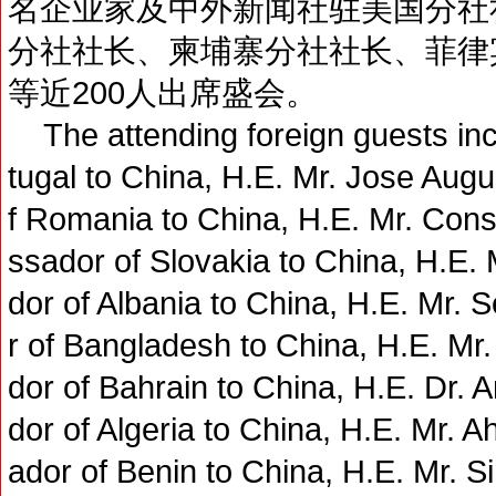
名企业家及中外新闻社驻美国分社
分社社长、柬埔寨分社社长、菲律
等近200人出席盛会。
The attending foreign guests inc
tugal to China, H.E. Mr. Jose Aug
f Romania to China, H.E. Mr. Cons
ssador of Slovakia to China, H.E.
dor of Albania to China, H.E. Mr. 
r of Bangladesh to China, H.E. Mr
dor of Bahrain to China, H.E. Dr.
dor of Algeria to China, H.E. Mr.
ador of Benin to China, H.E. Mr. 