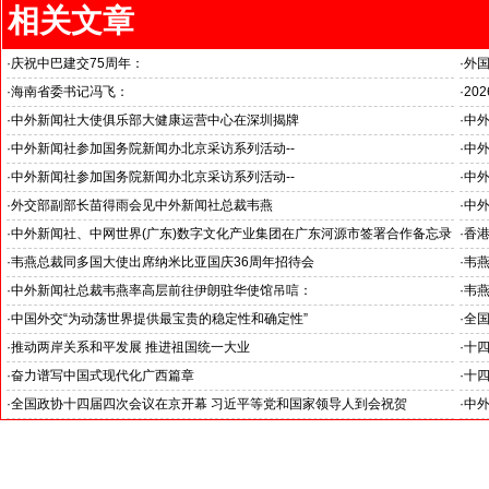
相关文章
·
庆祝中巴建交75周年：
·
外
韦燕总裁同多国大使出席巴基斯坦驻华大使馆举办“芒果节”
·
海南省委书记冯飞：
·
20
海南自贸港封关半年开启中国对外开放新篇章
国之
·
中外新闻社大使俱乐部大健康运营中心在深圳揭牌
·
中外
推动
·
中外新闻社参加国务院新闻办北京采访系列活动--
·
中外
“科技创新和产业创新”中外记者见面会
见证
·
中外新闻社参加国务院新闻办北京采访系列活动--
·
中外
小米汽车超越国际品牌
北京
·
外交部副部长苗得雨会见中外新闻社总裁韦燕
·
中
证仪
·
中外新闻社、中网世界(广东)数字文化产业集团在广东河源市签署合作备忘录
·
香港
·
韦燕总裁同多国大使出席纳米比亚国庆36周年招待会
·
韦
·
中外新闻社总裁韦燕率高层前往伊朗驻华使馆吊唁：
·
韦
对哈梅内伊最高领袖遇难表示沉痛哀悼
·
中国外交“为动荡世界提供最宝贵的稳定性和确定性”
·
全
王毅外长记者会勾勒出中国与世界互动新方位
·
推动两岸关系和平发展 推进祖国统一大业
·
十
聚焦十四届全国人大四次会议台湾代表团
锚定
·
奋力谱写中国式现代化广西篇章
·
十
--中外新闻社2026全国两会报道之三
--
·
全国政协十四届四次会议在京开幕 习近平等党和国家领导人到会祝贺
·
中外
--中外新闻社2026全国两会报道之一