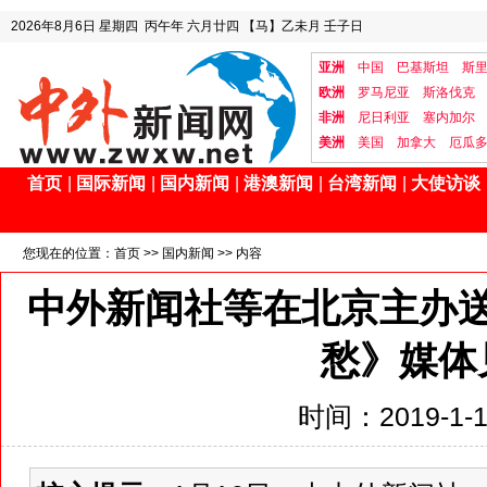
2026年8月6日
星期四
丙午年 六月廿四
【马】乙未月 壬子日
亚洲
中国
巴基斯坦
斯
欧洲
罗马尼亚
斯洛伐克
非洲
尼日利亚
塞内加尔
美洲
美国
加拿大
厄瓜
首页
|
国际新闻
|
国内新闻
|
港澳新闻
|
台湾新闻
|
大使访谈
您现在的位置：
首页
>>
国内新闻
>> 内容
中外新闻社等在北京主办
愁》媒体
时间：2019-1-18