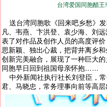
台湾爱国同胞醋王
送台湾同胞歌《回来吧乡愁》发
凡、韦燕、卞洪登、袁少海、刘远
表了对作品及创作人员的高度评价
思新颖、独出心裁，把背井离乡和
创新完美融合，展现了一种巨大的
同胞早日回到祖国母亲怀抱……
中外新闻社执行社长刘登臣，常
君、马晓忠，常务理事向前等高层