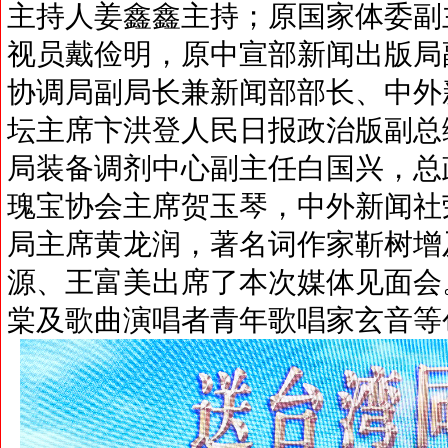
主持人姜鑫鑫主持；原国家体委副
视员戴俭明，原中宣部新闻出版局
协调局副局长兼新闻部部长、中外
坛主席卞洪登人民日报政治版副总
局装备调剂中心副主任白国兴，总
瑰宝协会主席贺玉琴，中外新闻社
局主席黄龙润，著名词作家靳树增
源、王富美出席了本次媒体见面会
棠及歌曲演唱者青年歌唱家玄音等