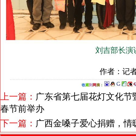
刘吉部长演
作者：记者
收
藏
到
网
摘
：
上一篇：
广东省第七届花灯文化节
春节前举办
下一篇：
广西金嗓子爱心捐赠，情