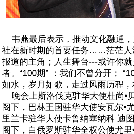
韦燕最后表示，推动文化融通，
社在新时期的首要任务……茫茫人
报道的主角；人生舞台---或许你
者。“100期” ：我们不曾分开； “
如水，岁月如歌，走过风雨历程，
晚会上斯洛伐克驻华大使杜尚•
阁下，巴林王国驻华大使安瓦尔•
里兰卡驻华大使卡鲁纳塞纳科 迪图瓦库H
阁下，白俄罗斯驻华全权公使尤里