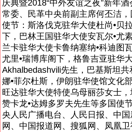
庆典暨2018“中外友谊之夜”新
常委、民革中央前副主席何丕洁，
使节：斯洛伐克驻华大使杜尚•贝
下，巴林王国驻华大使安瓦尔•尤
兰卡驻华大使卡鲁纳塞纳•科迪图
尤里•瑞博库阁下，格鲁吉亚驻华大使
Akhalbedashvili先生，巴
娜•菲尔杜斯，伊朗驻华使馆文化
旺达驻华大使特使乌母丽莎女士，
赞卡龙•达姆多罗夫先生等多国使
央人民广播电台、人民日报、中国
网、中国报道网、搜狐网、凤凰卫