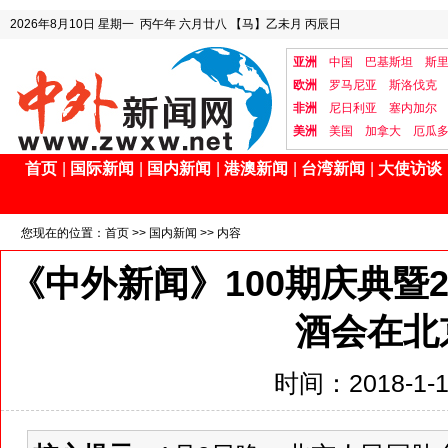
2026年8月10日
星期一
丙午年 六月廿八
【马】乙未月 丙辰日
亚洲
中国
巴基斯坦
斯
欧洲
罗马尼亚
斯洛伐克
非洲
尼日利亚
塞内加尔
美洲
美国
加拿大
厄瓜
首页
|
国际新闻
|
国内新闻
|
港澳新闻
|
台湾新闻
|
大使访谈
您现在的位置：
首页
>>
国内新闻
>> 内容
《中外新闻》100期庆典暨2
酒会在北
时间：2018-1-14