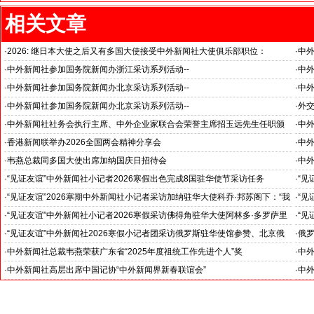
相关文章
·
2026: 继日本大使之后又有多国大使接受中外新闻社大使俱乐部职位：
·
中
国之交在于民相亲, 民相亲在于心相通
·
中外新闻社参加国务院新闻办浙江采访系列活动--
·
中外
推动科技创新和产业创新深度融合
“科
·
中外新闻社参加国务院新闻办北京采访系列活动--
·
中外
见证科技创新和产业创新高质量发展
小米
·
中外新闻社参加国务院新闻办北京采访系列活动--
·
外
北京人形机器人创新中心打造具有全球影响力的应用示范高地
·
中外新闻社社务会执行主席、中外企业家联合会荣誉主席招玉远先生任职颁
·
中
证仪式在香港举行
·
香港新闻联举办2026全国两会精神分享会
·
中
对哈
·
韦燕总裁同多国大使出席加纳国庆日招待会
·
中外
·
“见证友谊”中外新闻社小记者2026寒假出色完成8国驻华使节采访任务
·
“见
斯洛伐克驻华大使莱齐亚克阁下为小记者们颁发“优秀小记者(优秀小小外交
下：
·
“见证友谊”2026寒期中外新闻社小记者采访加纳驻华大使科乔·邦苏阁下：“我
·
“见
官)”证书
十分享受在中国的时光……”
们将
·
“见证友谊”中外新闻社小记者2026寒假采访佛得角驻华大使阿林多·多罗萨里
·
“见
奥阁下: 期待两国青少年成为发展中佛友好关系新的动力
就是
·
“见证友谊”中外新闻社2026寒假小记者团采访俄罗斯驻华使馆参赞、北京俄
·
俄罗
罗斯文化中心主任吴丹娜女士: “中俄关系稳如泰山坚如磐石”
·
中外新闻社总裁韦燕荣获广东省“2025年度祖统工作先进个人”奖
·
中
·
中外新闻社高层出席中国记协“中外新闻界新春联谊会”
·
中外