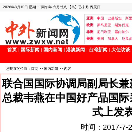
2026年8月10日
星期一
丙午年 六月廿八
【马】乙未月 丙辰日
亚洲
中国
巴基斯坦
斯
欧洲
罗马尼亚
斯洛伐克
非洲
尼日利亚
塞内加尔
美洲
美国
加拿大
厄瓜
首页
|
国际新闻
|
国内新闻
|
港澳新闻
|
台湾新闻
|
大使访谈
您现在的位置：
首页
>>
国内新闻
>> 内容
联合国国际协调局副局长兼
总裁韦燕在中国好产品国际
式上发
时间：2017-7-27