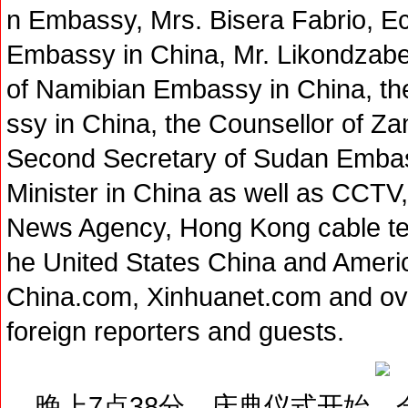
n Embassy, Mrs. Bisera Fabrio, E
Embassy in China, Mr. Likondzabe
of Namibian Embassy in China, th
ssy in China, the Counsellor of Z
Second Secretary of Sudan Embass
Minister in China as well as CCT
News Agency, Hong Kong cable tele
he United States China and Ameri
China.com, Xinhuanet.com and ov
foreign reporters and guests.
晚上7点38分，庆典仪式开始，