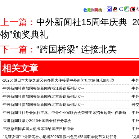
收
藏
到
网
摘
：
上一篇：
中外新闻社15周年庆典 2
物”颁奖典礼
下一篇：
“跨国桥梁” 连接北美
相关文章
·
2026: 继日本大使之后又有多国大使接受中外新闻社大使俱乐部职位：
·
中
国之交在于民相亲, 民相亲在于心相通
·
中外新闻社参加国务院新闻办浙江采访系列活动--
·
中外
推动科技创新和产业创新深度融合
“科
·
中外新闻社参加国务院新闻办北京采访系列活动--
·
中外
见证科技创新和产业创新高质量发展
小米
·
中外新闻社参加国务院新闻办北京采访系列活动--
·
外
北京人形机器人创新中心打造具有全球影响力的应用示范高地
·
中外新闻社社务会执行主席、中外企业家联合会荣誉主席招玉远先生任职颁
·
中
证仪式在香港举行
·
香港新闻联举办2026全国两会精神分享会
·
中
对哈
·
韦燕总裁同多国大使出席加纳国庆日招待会
·
中外
·
“见证友谊”中外新闻社小记者2026寒假出色完成8国驻华使节采访任务
·
“见