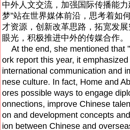
中外人文交流，加强国际传播能力
梦”站在世界媒体前沿，思考着如
才资源，创新改革思路，拓宽发展
眼光，积极推进中外的传媒合作。
At the end, she mentioned that "
ork report this year, it emphasized 
international communication and i
nese culture. In fact, Home and 
ores possible ways to engage dipl
onnections, improve Chinese talent
on and development concepts and 
ion between Chinese and oversea