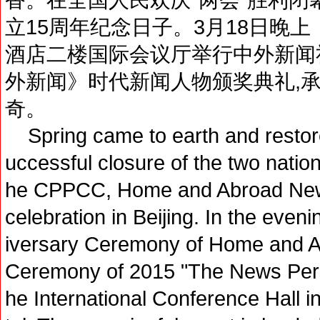
立15周年纪念日子。3月18日晚
酒店二楼国际会议厅举行中外新闻社
外新闻》时代新闻人物颁奖典礼,
奇。
Spring came to earth and restored 
uccessful closure of the two nati
he CPPCC, Home and Abroad News 
celebration in Beijing. In the even
iversary Ceremony of Home and 
Ceremony of 2015 "The News Perso
he International Conference Hall 