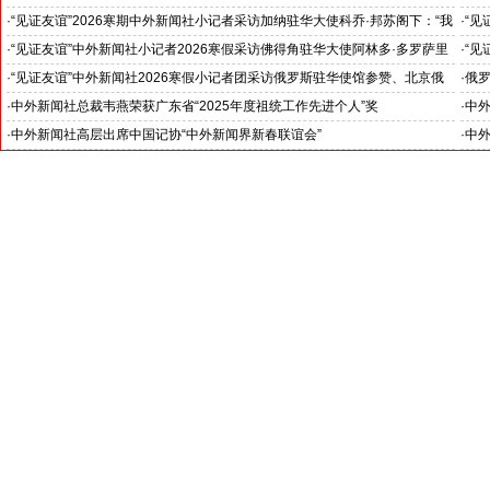
斯洛伐克驻华大使莱齐亚克阁下为小记者们颁发“优秀小记者(优秀小小外交
下：
·
“见证友谊”2026寒期中外新闻社小记者采访加纳驻华大使科乔·邦苏阁下：“我
·
“见
官)”证书
十分享受在中国的时光……”
们将
·
“见证友谊”中外新闻社小记者2026寒假采访佛得角驻华大使阿林多·多罗萨里
·
“见
奥阁下: 期待两国青少年成为发展中佛友好关系新的动力
就是
·
“见证友谊”中外新闻社2026寒假小记者团采访俄罗斯驻华使馆参赞、北京俄
·
俄罗
罗斯文化中心主任吴丹娜女士: “中俄关系稳如泰山坚如磐石”
·
中外新闻社总裁韦燕荣获广东省“2025年度祖统工作先进个人”奖
·
中
·
中外新闻社高层出席中国记协“中外新闻界新春联谊会”
·
中外