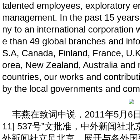
talented employees, exploratory 
management. In the past 15 years
ny to an international corporatio
e than 49 global branches and info
S.A, Canada, Finland, France, U.K
orea, New Zealand, Australia and 
countries, our works and contribut
by the local governments and c
韦燕在致词中说，2011年5月6日
11] 537号”文批准，中外新闻
外新闻社立足北京，展开与各外国