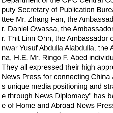
puty Secretary of Publication Bu
ttee Mr. Zhang Fan, the Ambassad
r. Daniel Owassa, the Ambassador
r. Thit Linn Ohn, the Ambassador o
nwar Yusuf Abdulla Alabdulla, the
na, H.E. Mr. Ringo F. Abed individu
They all expressed their high app
News Press for connecting China a
s unique media positioning and st
e through News Diplomacy" has 
e of Home and Abroad News Press.