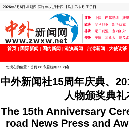
2026年8月6日
星期四
丙午年 六月廿四
【马】乙未月 壬子日
亚洲
中国
巴基斯坦
斯
欧洲
罗马尼亚
斯洛伐克
非洲
尼日利亚
塞内加尔
美洲
美国
加拿大
厄瓜
首页
|
国际新闻
|
国内新闻
|
港澳新闻
|
台湾新闻
|
大使访谈
您现在的位置：
首页
>>
专题新闻
>> 内容
中外新闻社15周年庆典、2
人物颁奖典礼
The 15th Anniversary Ce
road News Press and Aw