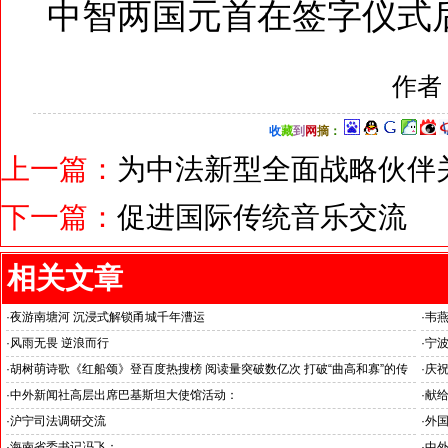
中智两国元首在签字仪式
作者
收
藏
到
网
摘
：
上一篇：
为中法新型全面战略伙伴
下一篇：
促进国际传统音乐交流
相关文章
·
夜游南塘河 沉浸式解锁甬城千年漕运
·
韦
关注
·
风雨无畏 逆浪而行
·
宁
旭日应急救援队硬核抗巴“威风”护平安
·
胡树萌诗歌《红船颂》登百度热搜榜 阅读量突破数亿次 打破“曲高和寡”的传
·
庆祝
播困境
韦燕
·
中外新闻社高层出席巴基斯坦大使馆活动：
·
献给
医药、保健和生物科技职业技术教育与培训专题研讨会
唱》
·
沪宁司法调研交流
·
外
共探司法鉴定发展新路
·
海南省委书记冯飞：
·
中