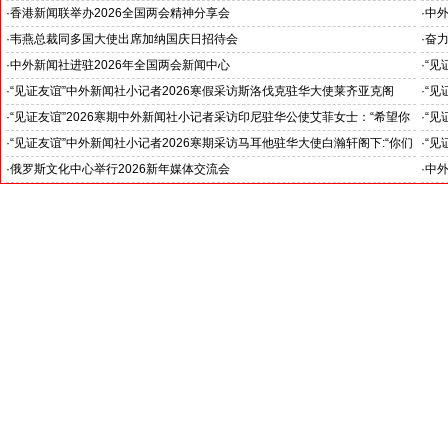
证仪式在香港举行
·
香港新闻联举办2026全国两会精神分享会
·
中
对哈
·
韦燕总裁同多国大使出席加纳国庆日招待会
·
奋
--
·
中外新闻社进驻2026年全国两会新闻中心
·
“见
斯洛
·
“见证友谊”中外新闻社小记者2026寒假采访斯洛伐克驻华大使莱齐亚克阁
·
“见
官)”
下：“希望斯中两国青少年成为推动中斯关系开启新篇章”
十分
·
“见证友谊”2026寒期中外新闻社小记者采访印尼驻华公使艾菲女士：“希望你
·
“见
们将来成为印尼和中国文化交流的使者”
奥阁
·
“见证友谊”中外新闻社小记者2026寒期采访马耳他驻华大使白瀚轩阁下:“你们
·
“见
就是中国未来的新闻发言人”
罗斯
·
俄罗斯文化中心举行2026新年媒体交流会
·
中外