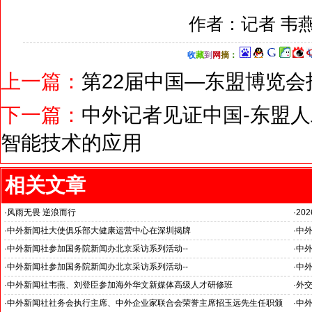
作者：记者 韦
收
藏
到
网
摘
：
上一篇：
第22届中国—东盟博览
下一篇：
中外记者见证中国-东盟
智能技术的应用
相关文章
·
风雨无畏 逆浪而行
·
20
旭日应急救援队硬核抗巴“威风”护平安
国之
·
中外新闻社大使俱乐部大健康运营中心在深圳揭牌
·
中外
推动
·
中外新闻社参加国务院新闻办北京采访系列活动--
·
中外
“科技创新和产业创新”中外记者见面会
见证
·
中外新闻社参加国务院新闻办北京采访系列活动--
·
中外
小米汽车超越国际品牌
北京
·
中外新闻社韦燕、刘登臣参加海外华文新媒体高级人才研修班
·
外
·
中外新闻社社务会执行主席、中外企业家联合会荣誉主席招玉远先生任职颁
·
中