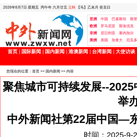
2026年8月7日
星期五
丙午年 六月廿五
立秋
【马】乙未月 癸丑日
亚洲
中国
巴基斯坦
斯
欧洲
罗马尼亚
斯洛伐克
非洲
尼日利亚
塞内加尔
美洲
美国
加拿大
厄瓜
首页
|
国际新闻
|
国内新闻
|
港澳新闻
|
台湾新闻
|
大使访谈
您现在的位置：
首页
>>
国内新闻
>> 内容
聚焦城市可持续发展--20
举
中外新闻社第22届中国—
时间：2025-9-20