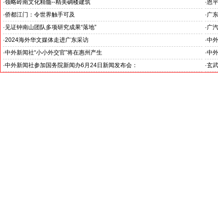
·
领略岭南文化精髓--精美碉楼建筑
·
恩平
·
侨都江门：令世界触手可及
·
广
·
见证钟南山团队多项研究成果“落地”
·
广
·
2024海外华文媒体走进广东采访
·
中
·
中外新闻社“小小外交官”将在惠州产生
·
中
·
中外新闻社参加国务院新闻办6月24日新闻发布会：
·
玄