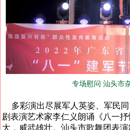
专场慰问 汕头市
多彩演出尽展军人英姿、军民同
剧表演艺术家李仁义朗诵《八一抒
大，威武雄壮。汕头市歌舞团表演