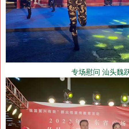
专场慰问 汕头魏