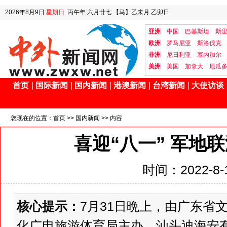
2026年8月9日
星期日
丙午年 六月廿七
【马】乙未月 乙卯日
亚洲
中国
巴基斯坦
斯
欧洲
罗马尼亚
斯洛伐克
非洲
尼日利亚
塞内加尔
美洲
美国
加拿大
厄瓜
首页
|
国际新闻
|
国内新闻
|
港澳新闻
|
台湾新闻
|
大使访谈
您现在的位置：
首页
>>
国内新闻
>> 内容
喜迎“八一” 军地
时间：2022-8-1
核心提示：
7月31日晩上，由广东省
化广电旅游体育局主办、汕头迪海安有限