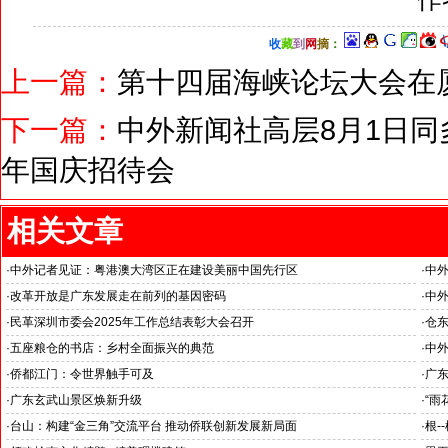
收
藏
到
网
摘
：
上一篇：
第十四届海峡论坛大会在
下一篇：
中外新闻社高层8月1日同
年国庆招待会
相关文章
·
中外记者见证：粤港澳大湾区正在建设美丽中国先行区
·
中
·
改革开放是广东发展走在前列的基因密码
·
中外
--中外新闻社2026全国两会报道之四
·
民革深圳市委会2025年工作总结表彰大会召开
·
仓东
--
·
五座粮仓的书店：乡村全面振兴的典范
·
中外
--中外新闻社参加海外华文媒体广东江门采访之三
--
·
侨都江门：令世界触手可及
·
广
--中外新闻社参加海外华文媒体广东江门采访之一
·
广东玄武山景区焕新升级
·
“雨
·
台山：构建“金三角”交流平台 推动侨联创新发展新局面
·
根-