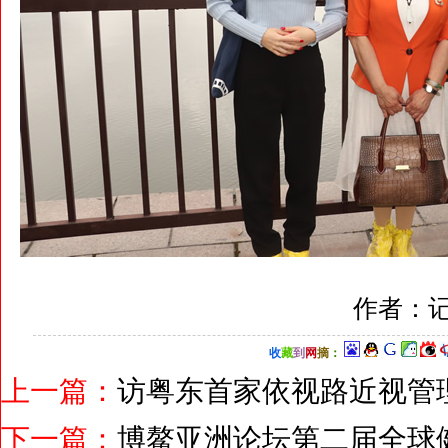
作者：记
收
藏
到
网
摘
：
上一篇：
访粤东首家依视路近视管
下一篇：
博鳌亚洲论坛第二届全球