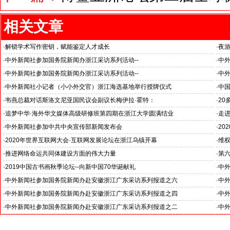
相关文章
·
解锁学术写作密钥，赋能鉴定人才成长
·
夜游
·
中外新闻社参加国务院新闻办浙江采访系列活动--
·
中外
杭州大学人工智能领域取得创造性成就
浙江
·
中外新闻社参加国务院新闻办浙江采访系列活动--
·
中外
推动科技创新和产业创新深度融合
《湘
·
中外新闻社小记者（小小外交官）浙江海选基地举行授牌仪式
·
中
·
韦燕总裁对话斯洛文尼亚国民议会副议长梅伊拉·霍特：
·
2
·
追梦中华·海外华文媒体高级研修班第四期在浙江大学圆满结业
·
走进
·
中外新闻社参加中共中央宣传部新闻发布会
·
20
·
2020年世界互联网大会·互联网发展论坛在浙江乌镇开幕
·
维
·
推进网络命运共同体建设方面的伟大力量
·
第
·
2019中国古书画秋季论坛--向新中国70华诞献礼
·
中
·
中外新闻社参加国务院新闻办赴安徽浙江广东采访系列报道之六
·
中
·
中外新闻社参加国务院新闻办赴安徽浙江广东采访系列报道之四
·
中
·
中外新闻社参加国务院新闻办赴安徽浙江广东采访系列报道之二
·
中