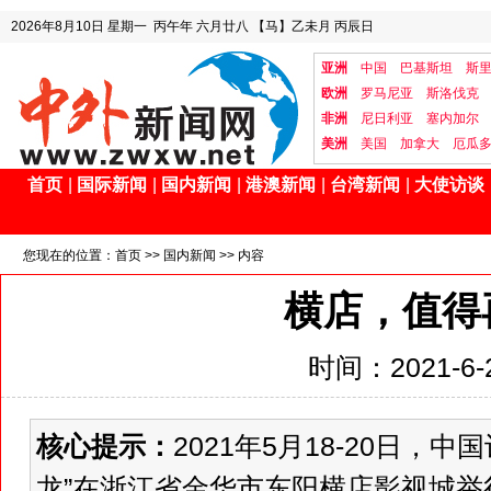
2026年8月10日
星期一
丙午年 六月廿八
【马】乙未月 丙辰日
亚洲
中国
巴基斯坦
斯
欧洲
罗马尼亚
斯洛伐克
非洲
尼日利亚
塞内加尔
美洲
美国
加拿大
厄瓜
首页
|
国际新闻
|
国内新闻
|
港澳新闻
|
台湾新闻
|
大使访谈
您现在的位置：
首页
>>
国内新闻
>> 内容
横店，值得
时间：2021-6-2
核心提示：
2021年5月18-20日，
龙”在浙江省金华市东阳横店影视城