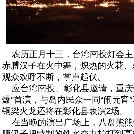
农历正月十三，台湾南投灯会主
赤膊汉子在火中舞，炽热的火花、
观众欢呼不断，掌声起伏。
应台湾南投、彰化县邀请，重庆铜
爆”首演，与岛内民众一同“闹元宵
铜梁火龙还将在彰化县表演2场。
在当晚的演出广场上，八盘熊熊燃
膊汉子把特制的铁水奋力拍打到高空