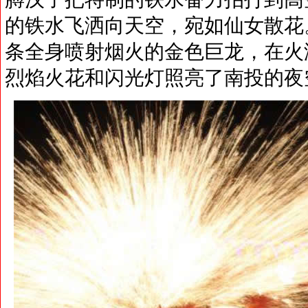
的铁水飞洒向天空，宛如仙女散花
条全身喷射烟火的金色巨龙，在火
烈焰火花和闪光灯照亮了南投的夜