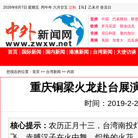
2026年8月7日
星期五
丙午年 六月廿五
立秋
【马】乙未月 癸丑日
亚洲
中国
巴基斯坦
斯
欧洲
罗马尼亚
斯洛伐克
非洲
尼日利亚
塞内加尔
美洲
美国
加拿大
厄瓜
首页
|
国际新闻
|
国内新闻
|
港澳新闻
|
台湾新闻
|
大使访谈
您现在的位置：
首页
>>
台湾新闻
>> 内容
重庆铜梁火龙赴台展演
时间：2019-2-24
核心提示：
农历正月十三，台湾南投
飞，赤膊汉子在火中舞，炽热的火花