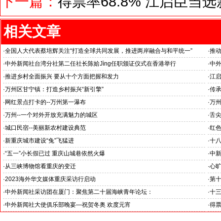
下一篇：
得票率68.8% 江启臣
相关文章
·
全国人大代表蔡培辉关注“打造全球共同发展，推进两岸融合与和平统一”
·
推
聚焦
·
中外新闻社台湾分社第二任社长陈姶Jìng任职颁证仪式在香港举行
·
中
鸠山
·
推进乡村全面振兴 要从十个方面把握和发力
·
江
臣会
·
万州区甘宁镇：打造乡村振兴“新引擎”
·
传承
·
网红景点打卡的--万州第一瀑布
·
万州
·
万州--一个对外开放充满魅力的城区
·
舌尖
·
城口民宿--美丽新农村建设典范
·
红
·
新重庆城市建设“兔”飞猛进
·
十
·
“五一”小长假已过 重庆山城巷依然火爆
·
中新
·
从三峡博物馆看重庆的变迁
·
心旷
·
2023海外华文媒体重庆采访行启动
·
第
·
中外新闻社采访团在厦门：聚焦第二十届海峡青年论坛：
·
十
·
中外新闻社大使俱乐部晚宴—祝贺冬奥 欢度元宵
·
得票