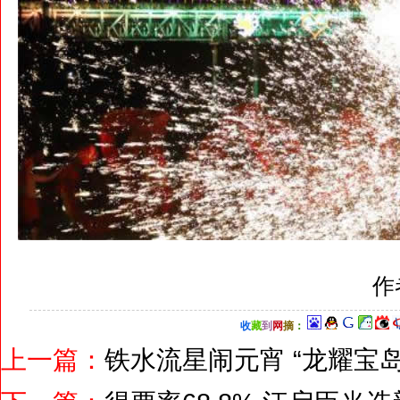
作
收
藏
到
网
摘
：
上一篇：
铁水流星闹元宵 “龙耀宝