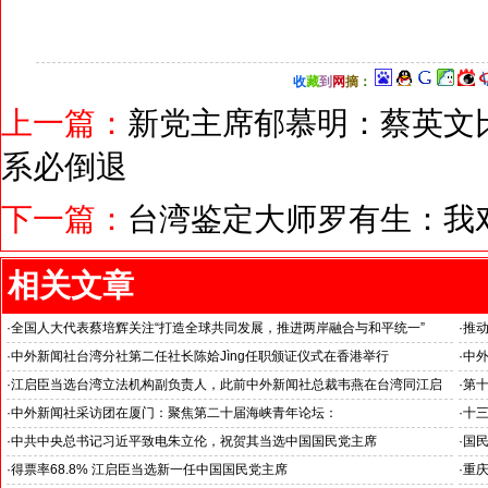
收
藏
到
网
摘
：
上一篇：
新党主席郁慕明：蔡英文
系必倒退
下一篇：
台湾鉴定大师罗有生：我
相关文章
·
全国人大代表蔡培辉关注“打造全球共同发展，推进两岸融合与和平统一”
·
推
聚焦
·
中外新闻社台湾分社第二任社长陈姶Jìng任职颁证仪式在香港举行
·
中
鸠山
·
江启臣当选台湾立法机构副负责人，此前中外新闻社总裁韦燕在台湾同江启
·
第
臣会面
·
中外新闻社采访团在厦门：聚焦第二十届海峡青年论坛：
·
十
·
中共中央总书记习近平致电朱立伦，祝贺其当选中国国民党主席
·
国
·
得票率68.8% 江启臣当选新一任中国国民党主席
·
重庆