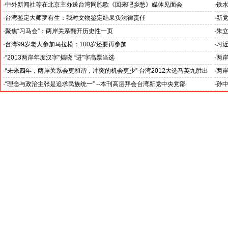
·
中外新闻社等在北京主办送台湾同胞歌《回来吧乡愁》媒体见面会
·
铁水
·
台湾鉴定大师罗有生：我对文物鉴定结果负法律责任
·
新
·
聚焦“习马会”：两岸关系翻开历史性一页
·
朱
·
台湾99岁老人参加马拉松：100岁还要再参加
·
习
·
“2013两岸年度汉字”揭晓 “进”字高票当选
·
两岸
团
·
“未来四年，两岸关系会更和谐，冲突的机会更少” 台湾2012大选马英九胜出
·
两岸
发表感言 中外新闻社第一时间向马英九竞选总部发来贺电
表团
·
“理念与政治主张是追求民族统一” --本刊高层拜会台湾新党中央党部
·
孙中