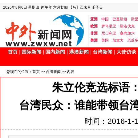
2026年8月6日
星期四
丙午年 六月廿四
【马】乙未月 壬子日
亚洲
中国
巴基斯坦
斯
欧洲
罗马尼亚
斯洛伐克
非洲
尼日利亚
塞内加尔
美洲
美国
加拿大
厄瓜
首页
|
国际新闻
|
国内新闻
|
港澳新闻
|
台湾新闻
|
大使访谈
您现在的位置：
首页
>>
台湾新闻
>> 内容
朱立伦竞选标语
台湾民众：谁能带领台
时间：2016-1-15