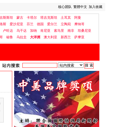
核心团队
繁體中文
加入收藏
吉斯斯坦
蒙古
卡塔尔
塔吉克斯坦
土耳其
阿曼
路斯
爱沙尼亚
芬兰
德国
爱尔兰
立陶宛
摩纳哥
卢旺达
乌干达
加纳
肯尼亚
索马里
南非
坦桑尼亚
哥
秘鲁
乌拉圭
大洋洲
澳大利亚
新西兰
萨摩亚
当
出