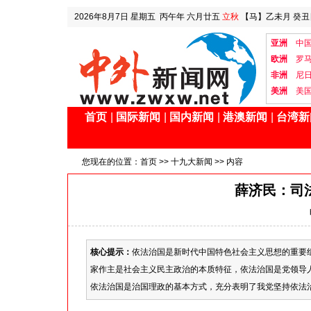
2026年8月7日
星期五
丙午年 六月廿五
立秋
【马】乙未月 癸丑
亚洲
中
欧洲
罗
非洲
尼
美洲
美
首页
|
国际新闻
|
国内新闻
|
港澳新闻
|
台湾新
您现在的位置：
首页
>>
十九大新闻
>> 内容
薛济民：司
核心提示：
依法治国是新时代中国特色社会主义思想的重要
家作主是社会主义民主政治的本质特征，依法治国是党领导
依法治国是治国理政的基本方式，充分表明了我党坚持依法治.