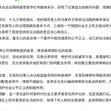
在会议期间接受新华社等媒体采访，回答了记者提出的相关问题，现摘
分。十九大报告指出，党的领导是人民当家作主和依法治国的根本保证
是党领导人民治理国家的基本方式，三者统一于我国社会主义民主政治伟
分表明了我党坚持依法治国的坚定决心和信心。
来说，最关心的是在每一个案件中能否感受到公平正义，自己的合法权
师公司律师制度的改革，将加速律师队伍的发展。
运行、深化科技应用、完善分类管理、维护司法权威等方面，将遵循司
体责任，充分发挥相关地区和部门协同配合作用，特别要注重发挥律师在
度，关系到当事人合法权益能否得到有效维护，关系到律师作用能否得
制配套改革中，律师不能缺位。改革应当充分确保律师依法执业的权利，
维护社会公平正义的职能作用。
解，这一变化是针对新时代社会主要矛盾变化而作出的，也是党践行以
满足人民对更美好生活的向往，加强了对人权的全面保障。这表明我们党