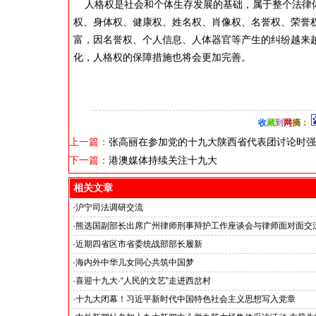
人格权是社会和个体生存发展的基础，属于整个法律体
权、身体权、健康权、姓名权、肖像权、名誉权、荣誉
富，因名誉权、个人信息、人体器官等产生的纠纷越来
化，人格权的保障措施也将会更加完善。
收
藏
到
网
摘
：
上一篇：
张高丽在参加党的十九大陕西省代表团讨论时强
下一篇：
港澳媒体持续关注十九大
相关文章
·
沪宁司法调研交流
共探司法鉴定发展新路
·
熊选国副部长出席广州律师刑事辩护工作座谈会与律师面对面交
工作
·
近期四省区市省委统战部部长履新
·
海内外中华儿女同心共筑中国梦
·
喜迎十九大·“人民的文艺”走进西岔村
·
十九大闭幕！习近平新时代中国特色社会主义思想写入党章