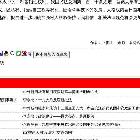
系中的一种基础性权利。我国民法总则第一百一十条规定，自然人享有
权、隐私权、婚姻自主权等权利。随着科学技术的发展，人格权内容日益
越多。报告进一步明确加强对人格权保护，我相信，相关法律规范将会更
作者：中新社 来源：本网站
调
·
中外新闻社高层国庆假期拜会扬州大明寺方丈
流刑事辩护
·
李永忠：十九大后反腐新战法
·
中外新闻社参加采访十三届全国人大一次会议江苏代表团审议政府工作
·
李永忠：政治建设——最大亮点、最新提法
·
习近平在十九届中共中央政治局常委同中外记者见面时强调
·
由“交通大国”发展为“交通强国”