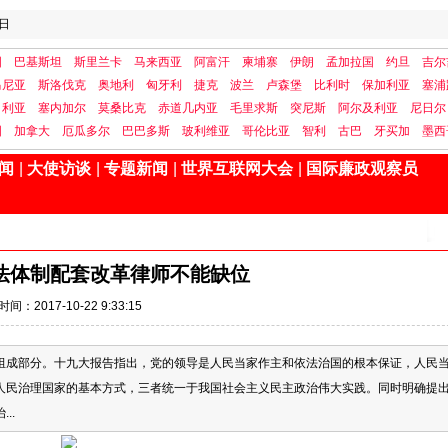
日
国
巴基斯坦
斯里兰卡
马来西亚
阿富汗
柬埔寨
伊朗
孟加拉国
约旦
吉尔
马尼亚
斯洛伐克
奥地利
匈牙利
捷克
波兰
卢森堡
比利时
保加利亚
塞浦
日利亚
塞内加尔
莫桑比克
赤道几内亚
毛里求斯
突尼斯
阿尔及利亚
尼日尔
国
加拿大
厄瓜多尔
巴巴多斯
玻利维亚
哥伦比亚
智利
古巴
牙买加
墨西
闻
|
大使访谈
|
专题新闻
|
世界互联网大会
|
国际廉政观察员
法体制配套改革律师不能缺位
时间：2017-10-22 9:33:15
组成部分。十九大报告指出，党的领导是人民当家作主和依法治国的根本保证，人民
人民治理国家的基本方式，三者统一于我国社会主义民主政治伟大实践。同时明确提
..