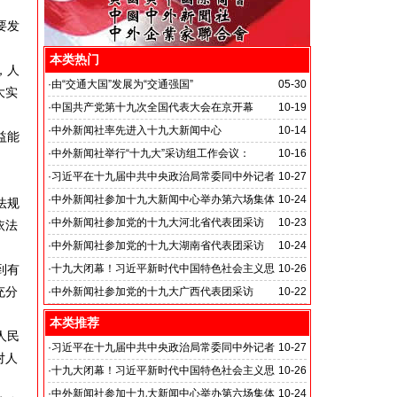
要发
本类热门
，人
·
由“交通大国”发展为“交通强国”
05-30
大实
·
中国共产党第十九次全国代表大会在京开幕
10-19
·
中外新闻社率先进入十九大新闻中心
10-14
益能
·
中外新闻社举行“十九大”采访组工作会议：
10-16
·
习近平在十九届中共中央政治局常委同中外记者
10-27
见面时强调
·
中外新闻社参加十九大新闻中心举办第六场集体
10-24
法规
采访活动,主题为“教育综合改革”
·
中外新闻社参加党的十九大河北省代表团采访
10-23
依法
·
中外新闻社参加党的十九大湖南省代表团采访
10-24
到有
·
十九大闭幕！习近平新时代中国特色社会主义思
10-26
充分
想写入党章
·
中外新闻社参加党的十九大广西代表团采访
10-22
本类推荐
人民
·
习近平在十九届中共中央政治局常委同中外记者
10-27
对人
见面时强调
·
十九大闭幕！习近平新时代中国特色社会主义思
10-26
想写入党章
·
中外新闻社参加十九大新闻中心举办第六场集体
10-24