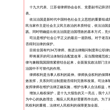
十九大代表、江苏省律师协会会长、党委副书记薛济民
表。
依法治国是新时代中国特色社会主义思想的重要组成部
民当家作主是社会主义民主政治的本质特征，依法治国
践。同时明确提出依法治国是治国理政的基本方式，充
司法是维护社会公平正义的最后一道防线。对于老百姓
否得到法律的保护。
目前全国有约34万律师。推进法律顾问制度和公职律
即将展开的司法体制综合配套改革，应当围绕规范权力
律与兼顾我国国情紧密结合起来，全面落实政法部门主
治国中不可替代的作用。
律师权利是当事人权利的延伸。律师执业权利的保障程
效发挥，关系到司法制度能否得到完善和发展。司法体
发挥律师在维护法律正确实施，维护当事人合法权益，
增加人格权保护，是十九大报告的又一亮点，我个人理
为中心的执政理念，顺应人民美好需要而作出的。为了
民权利的重视，法律对人民权利的保障更加全面。