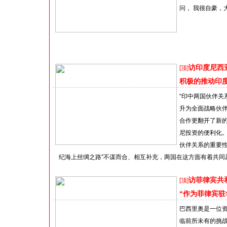
问， 我很自豪，
访印度尼西
[顶]
积极的推动印
“印中两国伙伴关
升为全面战略伙伴
合作更翻开了新
尼投资的便利化
伙伴关系的重要性
纪海上丝绸之路”不谋而合、相互补充，两国在这方面有着共同愿
访菲律宾共
[顶]
“作为菲律宾
巴西里奥是一位资
临前所未有的挑