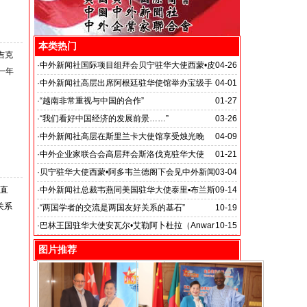
本类热门
吉克
·
中外新闻社国际项目组拜会贝宁驻华大使西蒙•皮
04-26
入一年
埃尔•阿多韦兰德阁下
·
中外新闻社高层出席阿根廷驻华使馆举办宝级手
04-01
风琴演奏大师瓦尔特•里奥斯音乐会
·
“越南非常重视与中国的合作”
01-27
·
“我们看好中国经济的发展前景……”
03-26
·
中外新闻社高层在斯里兰卡大使馆享受烛光晚
04-09
餐……
·
中外企业家联合会高层拜会斯洛伐克驻华大使
01-21
·
贝宁驻华大使西蒙•阿多韦兰德阁下会见中外新闻
03-04
社总编辑韦燕等
一直
·
中外新闻社总裁韦燕同美国驻华大使泰里▪布兰斯
09-14
关系
塔德（Terry Edward Branstad）阁下友好交谈
·
“两国学者的交流是两国友好关系的基石”
10-19
·
巴林王国驻华大使安瓦尔•艾勒阿卜杜拉（Anwar
10-15
Al-Abdulla）会见中外新闻社高层
图片推荐