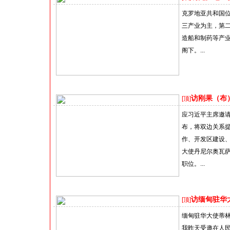
克罗地亚共和国位
三产业为主，第
造船和制药等产
阁下。...
访刚果（布
[顶]
应习近平主席邀请
布，将双边关系
作、开发区建设
大使丹尼尔奥瓦
职位。...
访缅甸驻华大使
[顶]
缅甸驻华大使蒂林翁
我昨天受邀在人