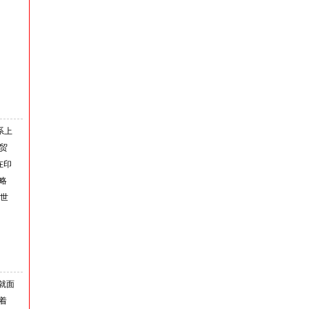
系上
贸
在印
略
1世
就面
着