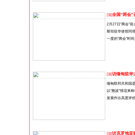
全国“两会
[顶]
2月27日“两会
斯坦驻华使馆同塔吉
一度的“两会”时间
访缅甸驻华
[顶]
缅甸联邦共和国
以“胞波”情谊来
发展作出高度评价
访克罗地亚
[顶]