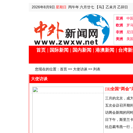
2026年8月9日
星期日
丙午年 六月廿七
【马】乙未月 乙卯日
亚洲
中
欧洲
罗
非洲
尼
美洲
美
首页
|
国际新闻
|
国内新闻
|
港澳新闻
|
台湾新
您现在的位置：
首页
>>
大使访谈
>> 列表
大使访谈
全国“两会
[顶]
三月的北京，成
五次会议召开期
访两会新闻的同时
日下午，斯里兰卡驻
社总裁韦燕一行，