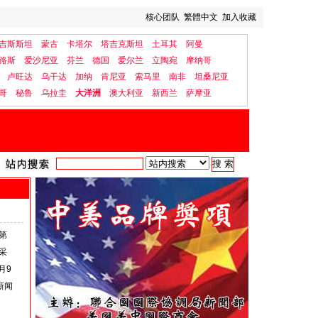
核心团队
繁體中文
加入收藏
吉斯斯坦
蒙古
卡塔尔
塔吉克斯坦
土耳其
阿曼
路斯
爱沙尼亚
芬兰
德国
爱尔兰
立陶宛
摩纳哥
卢旺达
乌干达
加纳
肯尼亚
索马里
南非
坦桑尼亚
哥
秘鲁
乌拉圭
大洋洲
澳大利亚
新西兰
萨摩亚
第
采
月9
新闻