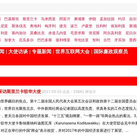
国
巴基斯坦
斯里兰卡
马来西亚
阿富汗
柬埔寨
伊朗
孟加拉国
约旦
吉尔
马尼亚
斯洛伐克
奥地利
匈牙利
捷克
波兰
卢森堡
比利时
保加利亚
塞浦
日利亚
塞内加尔
莫桑比克
赤道几内亚
毛里求斯
突尼斯
阿尔及利亚
尼日尔
国
加拿大
厄瓜多尔
巴巴多斯
玻利维亚
哥伦比亚
智利
古巴
牙买加
墨西
闻
|
大使访谈
|
专题新闻
|
世界互联网大会
|
国际廉政观察员
”采访斯里兰卡驻华大使
2017-03-10 点击：23681 评论:0
为世界瞩目的焦点。第十二届全国人民代表大会第五次会议和政协第十二届全国委员会
间，世界目光聚焦北京。中外新闻社两会记者团以高度负责、求真务实的工作态度投入
，更关注各国对中国经济发展、“十三五”规划纲要、“一带一路”等两会热点的看法。3
华大使卡鲁纳塞纳科迪图瓦库（Karunasena Kodituwakku）在大使官邸会见中外
对正在举行的中国“两会”表示祝贺，并对2017年的中国经济发展进行了展望。...