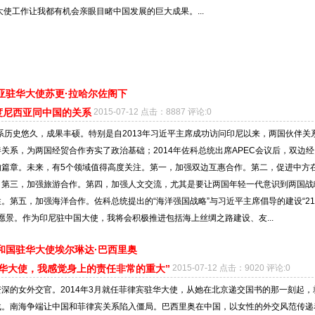
大使工作让我都有机会亲眼目睹中国发展的巨大成果。...
亚驻华大使苏更·拉哈尔佐阁下
度尼西亚同中国的关系
2015-07-12 点击：8887 评论:0
系历史悠久，成果丰硕。特别是自2013年习近平主席成功访问印尼以来，两国伙伴关
关系，为两国经贸合作夯实了政治基础；2014年佐科总统出席APEC会议后，双边经
的篇章。未来，有5个领域值得高度关注。第一，加强双边互惠合作。第二，促进中方
。第三，加强旅游合作。第四，加强人文交流，尤其是要让两国年轻一代意识到两国战
。第五，加强海洋合作。佐科总统提出的“海洋强国战略”与习近平主席倡导的建设“2
景。作为印尼驻中国大使，我将会积极推进包括海上丝绸之路建设、友...
和国驻华大使埃尔琳达·巴西里奥
驻华大使，我感觉身上的责任非常的重大”
2015-07-12 点击：9020 评论:0
深的女外交官。2014年3月就任菲律宾驻华大使，从她在北京递交国书的那一刻起，
战。南海争端让中国和菲律宾关系陷入僵局。巴西里奥在中国，以女性的外交风范传递