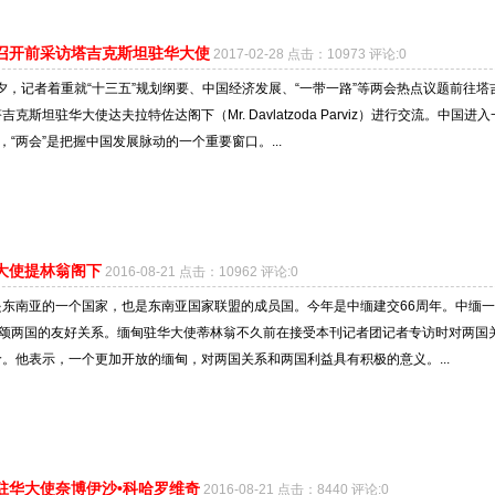
”召开前采访塔吉克斯坦驻华大使
2017-02-28 点击：10973 评论:0
”前夕，记者着重就“十三五”规划纲要、中国经济发展、“一带一路”等两会热点议题前往塔
克斯坦驻华大使达夫拉特佐达阁下（Mr. Davlatzoda Parviz）进行交流。中国进
，“两会”是把握中国发展脉动的一个重要窗口。...
大使提林翁阁下
2016-08-21 点击：10962 评论:0
是东南亚的一个国家，也是东南亚国家联盟的成员国。今年是中缅建交66周年。中缅
称颂两国的友好关系。缅甸驻华大使蒂林翁不久前在接受本刊记者团记者专访时对两国
。他表示，一个更加开放的缅甸，对两国关系和两国利益具有积极的意义。...
驻华大使奈博伊沙•科哈罗维奇
2016-08-21 点击：8440 评论:0