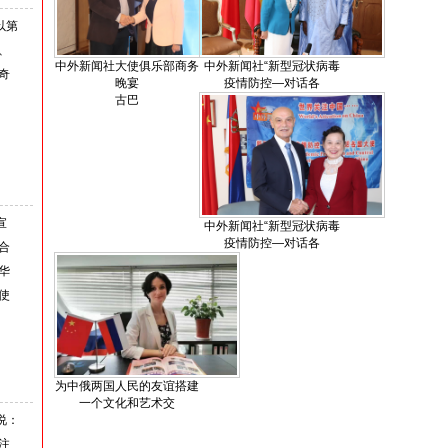
以第
、
中外新闻社大使俱乐部商务
中外新闻社“新型冠状病毒
奇
晚宴
疫情防控—对话各
古巴
宣
中外新闻社“新型冠状病毒
疫情防控—对话各
合
华
使
为中俄两国人民的友谊搭建
一个文化和艺术交
说：
注