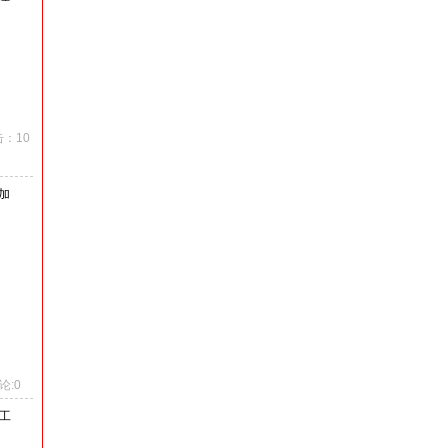
点击：10
加
论:0
工