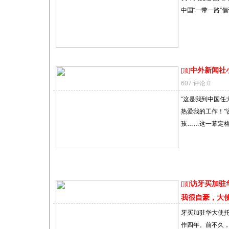
中国“一带一路”
中外新闻社
[顶]
607 评论:0
“这是我到中国任
热爱我的工作！
孩……这一幕定格在
访牙买加驻
[顶]
我很自豪，大
牙买加驻华大使托
作四年。前不久