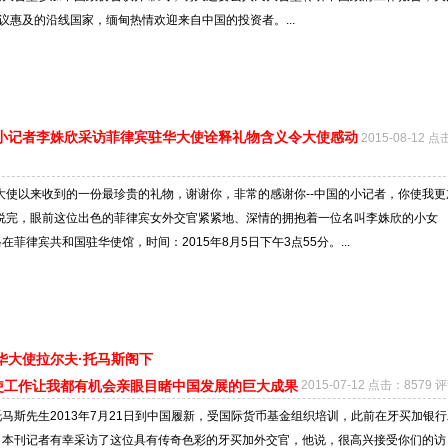
倡议惠及的沿线国家，缅甸热情欢迎来自中国的投资者。...
小记者李姝欣采访菲律宾驻华大使诠释礼物含义令大使感动
2015-08-12 
大使以来收到的一份最珍贵的礼物，谢谢你，非常的感谢你--中国的小记者，你使我更
”说完，眼前这位出色的菲律宾女外交官紧紧地、深情的拥抱着一位名叫李姝欣的小女
菲律宾共和国驻华使馆，时间：2015年8月5日下午3点55分。...
华大使拉尔夫·托马斯阁下
使工作让我都有机会亲眼目睹中国发展的巨大成果
2015-07-12 点击：8579 评
马斯先生2013年7月21日到中国履新，受国际货币基金组织培训，此前在牙买加银行
，本刊记者有幸采访了这位具有传奇色彩的牙买加外交官，他说，很高兴接受你们的访