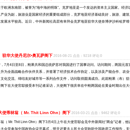
于欧洲东南部，被誉为“地中海的明珠”。克罗地亚是一个发达的资本主义国家。经济
二产业为副，旅游业是国家经济的重要组成部分，克罗地亚经济基础良好，旅游、建筑
业发展水平较高。近日，中外新闻社高层有幸拜会克罗地亚驻华大使奈博伊沙科哈罗维
）驻华大使丹尼尔•奥瓦萨阁下
2016-08-21 点击：9218 评论:0
，7月4日至8日，刚果共和国总统萨苏对我国进行了国事访问。访问期间，两国元首
提升为全面战略合作伙伴关系，并签署了经济技术合作协定，以及涉及产能合作、农业
、文化交流、缔结友好城市等一系列合作文件，访问取得圆满成功。此前刚果（布）驻
萨阁下在大使官邸接受本刊记者采访，大使阁下很庆幸在中刚两国处在黄金时期出任大
蒂林翁（ Mr. Thit Linn Ohn）阁下
2016-03-21 点击：9462 评论:0
（ Mr. Thit Linn Ohn）阁下3月4日上午在大使官邸会见中外新闻社“两会”记者，他
民大会堂参加中国政协会议开幕式，明天还要去人民大会堂聆听中国政府工作报告，关