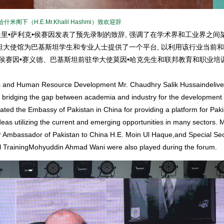
阁下（H.E.Mr.Khalil Hashmi）致欢迎辞
里•萨利克•侯赛因发表了预先录制的致辞, 强调了在学术界和工业界之间
大使馆为巴基斯坦学生和专业人士提供了一个平台, 以利用该行业当前
侯赛因•赛义德、巴基斯坦前驻华大使莫因•哈克先生和联邦教育和职业培
s and Human Resource Development Mr. Chaudhry Salik Hussaindelive
bridging the gap between academia and industry for the development
iated the Embassy of Pakistan in China for providing a platform for Paki
deas utilizing the current and emerging opportunities in many sectors.
 Ambassador of Pakistan to China H.E. Moin Ul Haque,and Special Sec
nal TrainingMohyuddin Ahmad Wani were also played during the forum.