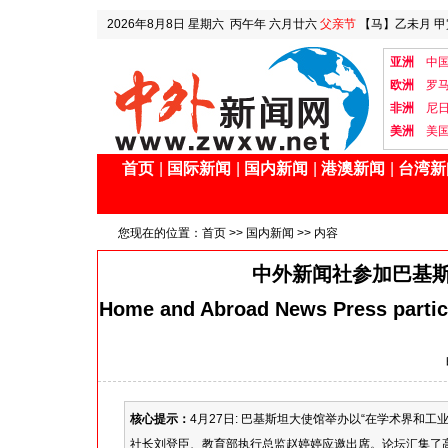
2026年8月8日
星期六
丙午年 六月廿六
父亲节
【马】乙未月 甲
亚洲
中
欧洲
罗
非洲
尼
美洲
美
首页
|
国际新闻
|
国内新闻
|
港澳新闻
|
台湾新
您现在的位置：
首页
>>
国内新闻
>> 内容
中外新闻社参加巴基斯
Home and Abroad News Press partici
核心提示：
4月27日: 巴基斯坦大使馆举办以“在学术界和工
社长刘登臣、教育部执行总监赵婷婷应邀出席。论坛汇集了