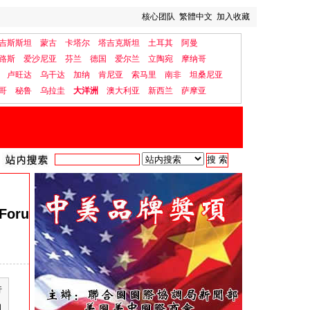
核心团队
繁體中文
加入收藏
吉斯斯坦
蒙古
卡塔尔
塔吉克斯坦
土耳其
阿曼
路斯
爱沙尼亚
芬兰
德国
爱尔兰
立陶宛
摩纳哥
卢旺达
乌干达
加纳
肯尼亚
索马里
南非
坦桑尼亚
哥
秘鲁
乌拉圭
大洋洲
澳大利亚
新西兰
萨摩亚
 Foru
行
和