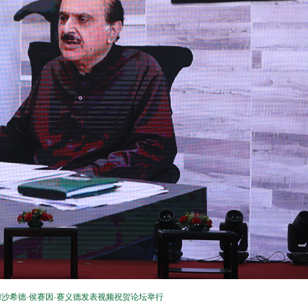
沙希德·侯赛因·赛义德发表视频祝贺论坛举行