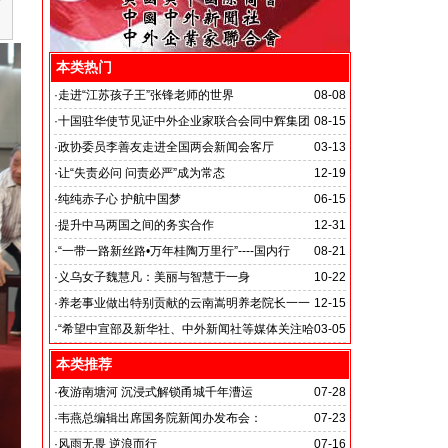
本类热门
·
走进“江苏孩子王”张锋老师的世界
08-08
·
十国驻华使节见证中外企业家联合会同中辉集团
08-15
签署战略合作备忘录
·
政协委员李善友走进全国两会新闻会客厅
03-13
·
让“失责必问 问责必严”成为常态
12-19
·
纯纯赤子心 护航中国梦
06-15
·
提升中马两国之间的务实合作
12-31
马达加斯加总统埃里会见中国艺术银行董事长、中外新
·
“一带一路新丝路•万年桂陶万里行”----国内行
08-21
闻社社务会主席徐志强先生并达成多项合作协议
·
义乌女子魏慧凡：美丽与智慧于一身
10-22
·
养老事业做出特别贡献的云南嵩明养老院长一一
12-15
李丽琼
·
“希望中宣部及新华社、中外新闻社等媒体关注哈
03-05
尔滨的发展”
本类推荐
·
夜游南塘河 沉浸式解锁甬城千年漕运
07-28
·
韦燕总编辑出席国务院新闻办发布会：
07-23
关注海关总署“十五五”时期守好国门安全
·
风雨无畏 逆浪而行
07-16