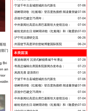
旭日应急救援队硬核抗巴“威风”护平安
·
宁波千年古县城慈城的当代新生
07-06
·
胡树萌诗歌《红船颂》登百度热搜榜 阅读量突破
07-06
数亿次 打破“曲高和寡”的传播困境
·
庆祝中巴建交75周年：
07-04
韦燕总裁同多国大使出席巴基斯坦驻华大使馆举办“芒果
·
中外新闻社高层出席巴基斯坦大使馆活动：
07-04
节”
医药、保健和生物科技职业技术教育与培训专题研讨会
·
献给党的生日:胡树萌诗歌《红船颂》和《敬爱的
07-03
党啊 我怎能不为你放声歌唱》
·
沪宁司法调研交流
06-26
共探司法鉴定发展新路
基斯坦
·
外国使节高度评价慈铭博鳌国际医院
06-24
营部门
本类固顶
·
夜游南塘河 沉浸式解锁甬城千年漕运
07-28
g Bri
·
韦燕总编辑出席国务院新闻办发布会：
07-23
en an
关注海关总署“十五五”时期守好国门安全
·
风雨无畏 逆浪而行
07-16
nior
旭日应急救援队硬核抗巴“威风”护平安
·
宁波千年古县城慈城的当代新生
07-06
esidin
·
胡树萌诗歌《红船颂》登百度热搜榜 阅读量突破
07-06
数亿次 打破“曲高和寡”的传播困境
·
庆祝中巴建交75周年：
07-04
韦燕总裁同多国大使出席巴基斯坦驻华大使馆举办“芒果
·
中外新闻社高层出席巴基斯坦大使馆活动：
07-04
节”
医药、保健和生物科技职业技术教育与培训专题研讨会
·
献给党的生日:胡树萌诗歌《红船颂》和《敬爱的
07-03