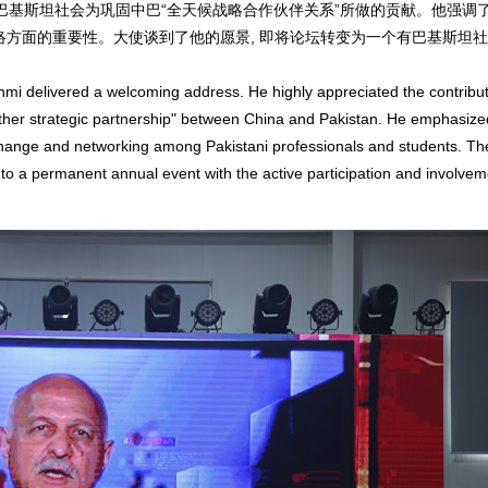
基斯坦社会为巩固中巴“全天候战略合作伙伴关系”所做的贡献。他强调
方面的重要性。大使谈到了他的愿景, 即将论坛转变为一个有巴基斯坦
i delivered a welcoming address. He highly appreciated the contribut
eather strategic partnership" between China and Pakistan. He emphasize
xchange and networking among Pakistani professionals and students. T
nto a permanent annual event with the active participation and involvem