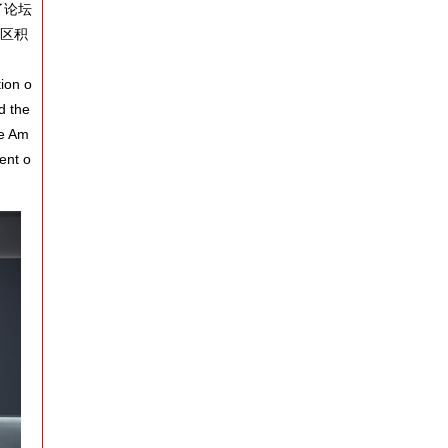
了论坛
社区积
ion o
d the
he Am
ent o