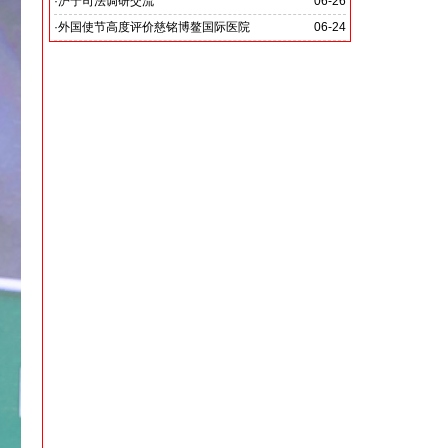
党啊 我怎能不为你放声歌唱》
·
沪宁司法调研交流
06-26
共探司法鉴定发展新路
·
外国使节高度评价慈铭博鳌国际医院
06-24