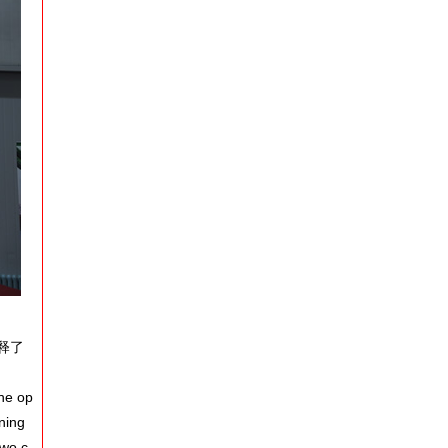
释了
the op
ning
two c