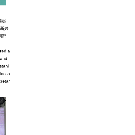
架起
和新兴
训部
red a
 and
stani
 Messa
retar