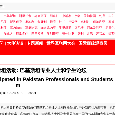
寅日
国
巴基斯坦
斯里兰卡
马来西亚
阿富汗
柬埔寨
伊朗
孟加拉国
约旦
吉尔
马尼亚
斯洛伐克
奥地利
匈牙利
捷克
波兰
卢森堡
比利时
保加利亚
塞浦
日利亚
塞内加尔
莫桑比克
赤道几内亚
毛里求斯
突尼斯
阿尔及利亚
尼日尔
国
加拿大
厄瓜多尔
巴巴多斯
玻利维亚
哥伦比亚
智利
古巴
牙买加
墨西
闻
|
大使访谈
|
专题新闻
|
世界互联网大会
|
国际廉政观察员
坦活动: 巴基斯坦专业人士和学生论坛
pated in Pakistan Professionals and Students
m
时间：2024-4-30 11:30:01
业界之间架起桥梁”为主题的“巴基斯坦专业人士和学生论坛”, 中外新闻社总裁韦燕、执
高级政府官员、私营部门代表、学术界人士以及大量居住在中国的巴基斯坦专业人士