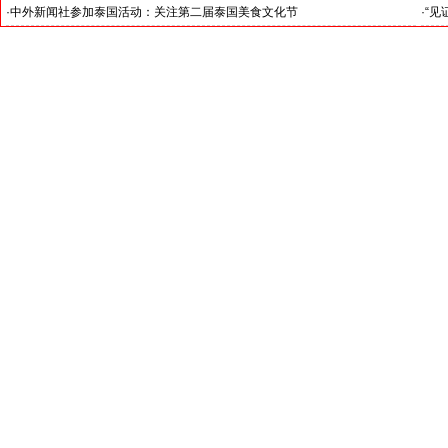
·
中外新闻社参加泰国活动：关注第二届泰国美食文化节
·
“见
土耳
官)”