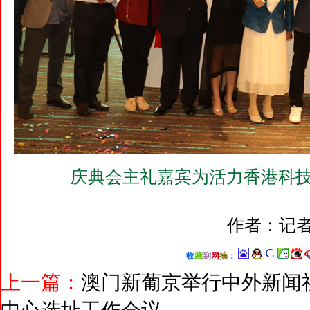
庆典会主礼嘉宾为活力香港科技
作者：记者
收
藏
到
网
摘
：
上一篇：
澳门新葡京举行中外新闻社
中心选址工作会议