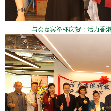
与会嘉宾举杯庆贺：活力香港