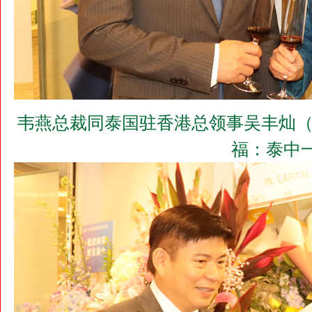
韦燕总裁同泰国驻香港总领事吴丰灿（Mr.Ch
福：泰中