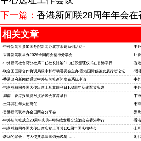
下一篇：
香港新闻联28周年年会在
相关文章
·
中外新闻社参加国务院新闻办北京采访系列活动--
·
中
北京人形机器人创新中心打造具有全球影响力的应用示范高地
证仪
·
香港新闻联举办2026全国两会精神分享会
·
让
聚焦
·
中外新闻社台湾分社第二任社长陈姶Jìng任职颁证仪式在香港举行
·
香港
·
联合国国际合作协调局碳中和行动委员会主办:香港国际低碳发展行动论坛
·
“香
--促进低碳领域技术交流 深化低碳经济国际合作
中外
·
香港政府新闻处通过中外新闻社新闻发布系统申请
·
中外
洽谈
·
韦燕总裁同多国大使出席土耳其胜利日103周年及建军节庆典
·
中外
reni
·
湖南—香港投融资对接洽谈会在港举行
·
韦
洽谈
·
土耳其驻华大使离任
·
韦
中外新闻社大使俱乐部：我们会想你的
·
香港新闻联举办全国两会分享会
·
聚
·
中外新闻社成立23周年庆典--可持续发展交流酒会在香港举行
·
香港
·
韦燕总裁同多国大使出席庆祝土耳其101周年国庆招待会
·
土耳
·
奢华的聚会：与大使共享法国烛光晚餐……
·
6月