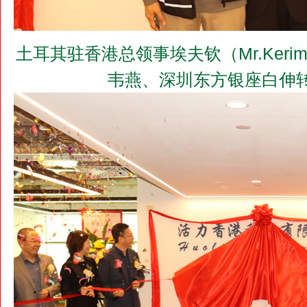
土耳其驻香港总领事埃夫钦（Mr.Kerim 
韦燕、深圳东方银座白伸