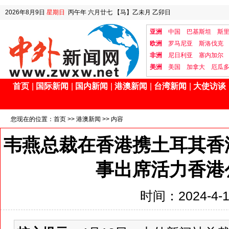
2026年8月9日
星期日
丙午年 六月廿七
【马】乙未月 乙卯日
亚洲
中国
巴基斯坦
斯
欧洲
罗马尼亚
斯洛伐克
非洲
尼日利亚
塞内加尔
美洲
美国
加拿大
厄瓜
首页
|
国际新闻
|
国内新闻
|
港澳新闻
|
台湾新闻
|
大使访谈
您现在的位置：
首页
>>
港澳新闻
>> 内容
韦燕总裁在香港携土耳其香
事出席活力香港
时间：2024-4-14