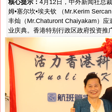
核心提示：
4月12日，中外新闻社总
姆•塞尔坎•埃夫钦 （Mr.Kerim Ser
丰灿（Mr.Chaturont Chaiya
业庆典。香港特别行政区政府投资推广