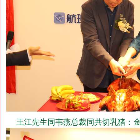
王江先生同韦燕总裁同共切乳猪：金