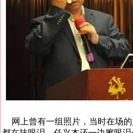
网上曾有一组照片，当时在场的
都在抹眼泪。任兴本还一边擦眼泪