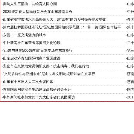
·
奏响人生三部曲，共绘育人同心圆
·
山
烟台市党团队一体化育人思政课示范活动顺利举办
·
2025迎新春大型民族音乐会在山东济南举办
·
中
·
山东省济宁市泗水县高峪镇人大：以“四有”助力乡村振兴提质增效
·
多国
·
第六届虹桥国际经济论坛“区域性国际组织示范区：‘一带一路’国际合作新平
·
第
台、新实践”分论坛在上海举行：
·
东营：一座充满魅力的城市
·
山东
·
中外新闻社在东营出席黄河文化论坛
·
二
·
“山东与世界500强连线”日本专场在东京举行
·
第
·
山东启动济青烟国际招商产业园建设
·
山
·
安丘市在京流动党员朝阳支部：抗击病毒，我们在行动
·
山
·
“文明多样性与亚洲未来”尼山世界文明论坛研讨会在京举行
·
济
·
山东省十三届人大二次会议闭幕
·
慈善
·
首届国家网信安全生态建设高层研讨会召开
·
国
·
中外新闻社参加党的十九大山东省代表团采访
·
20