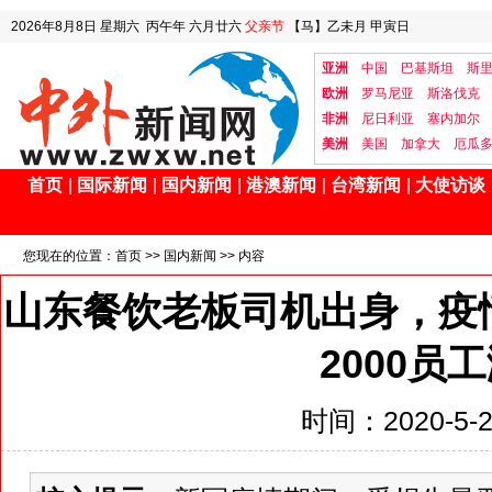
2026年8月8日
星期六
丙午年 六月廿六
父亲节
【马】乙未月 甲寅日
亚洲
中国
巴基斯坦
斯
欧洲
罗马尼亚
斯洛伐克
非洲
尼日利亚
塞内加尔
美洲
美国
加拿大
厄瓜
首页
|
国际新闻
|
国内新闻
|
港澳新闻
|
台湾新闻
|
大使访谈
您现在的位置：
首页
>>
国内新闻
>> 内容
山东餐饮老板司机出身，疫情
2000员
时间：2020-5-23