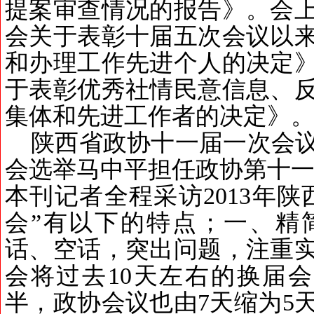
提案审查情况的报告》。会
会关于表彰十届五次会议以
和办理工作先进个人的决定
于表彰优秀社情民意信息、
集体和先进工作者的决定》
陕西省政协十一届一次会
会选举马中平担任政协第十
本刊记者全程采访
2013
年陕
会
”有以下
的特点
；
一
、
精
话、空话，突出问题，注重
会将过去
10
天左右的换届会
半，政协会议也由
7
天缩为
5