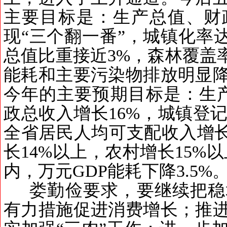
主要目标是：生产总值、财
现
“
三个翻一番
”
，城镇化率
总值比重接近
3%
，森林覆盖
能耗和主要污染物排放明显
今年的主要预期目标是：生
政总收入增长
16%
，城镇登
全省居民人均可支配收入增
长
14%
以上，农村增长
15%
以
内，万元
GDP
能耗下降
3.5%
娄勤俭要求，要继续把稳
有力措施促进消费增长；推