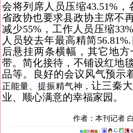
会将列席人员压缩
43.51%
，
省政协也要求县政协主席不
减少
55%
，工作人员压缩
33
人员较去年最高精简
56.81%
.
后悬挂两条横幅，
其它
地方
带。简化接待，不铺设红地
品
等
。
良好的会议风气预示
让三秦
正能量、提振精气神，
业、顺心满意的幸福家园。
作者：本刊记者 
收
藏
到
网
摘
：