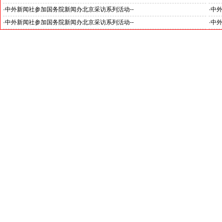
“科
·
中外新闻社参加国务院新闻办北京采访系列活动--
·
中外
见证科技创新和产业创新高质量发展
小米
·
中外新闻社参加国务院新闻办北京采访系列活动--
·
中
北京人形机器人创新中心打造具有全球影响力的应用示范高地
招待