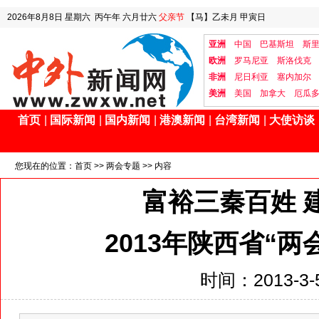
2026年8月8日
星期六
丙午年 六月廿六
父亲节
【马】乙未月 甲寅日
亚洲
中国
巴基斯坦
斯
欧洲
罗马尼亚
斯洛伐克
非洲
尼日利亚
塞内加尔
美洲
美国
加拿大
厄瓜
首页
|
国际新闻
|
国内新闻
|
港澳新闻
|
台湾新闻
|
大使访谈
您现在的位置：
首页
>>
两会专题
>> 内容
富裕三秦百姓 
2013年陕西省“
时间：2013-3-5