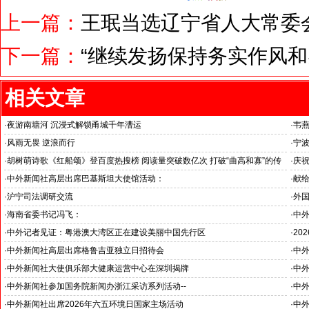
上一篇：
王珉当选辽宁省人大常委
下一篇：
“继续发扬保持务实作风和
相关文章
·
夜游南塘河 沉浸式解锁甬城千年漕运
·
韦
关注
·
风雨无畏 逆浪而行
·
宁
旭日应急救援队硬核抗巴“威风”护平安
·
胡树萌诗歌《红船颂》登百度热搜榜 阅读量突破数亿次 打破“曲高和寡”的传
·
庆祝
播困境
韦燕
·
中外新闻社高层出席巴基斯坦大使馆活动：
·
献给
医药、保健和生物科技职业技术教育与培训专题研讨会
唱》
·
沪宁司法调研交流
·
外
共探司法鉴定发展新路
·
海南省委书记冯飞：
·
中
海南自贸港封关半年开启中国对外开放新篇章
中巴
·
中外记者见证：粤港澳大湾区正在建设美丽中国先行区
·
20
国之
·
中外新闻社高层出席格鲁吉亚独立日招待会
·
中外
杭州
·
中外新闻社大使俱乐部大健康运营中心在深圳揭牌
·
中外
浙江
·
中外新闻社参加国务院新闻办浙江采访系列活动--
·
中外
推动科技创新和产业创新深度融合
《湘
·
中外新闻社出席2026年六五环境日国家主场活动
·
中外