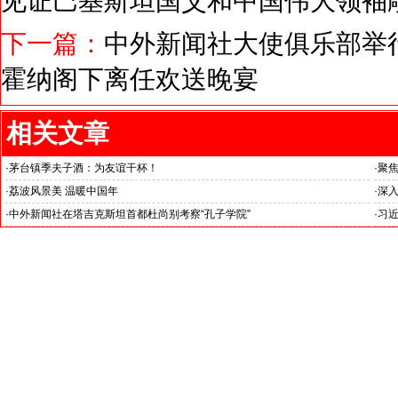
见证巴基斯坦国父和中国伟大领袖
下一篇：
中外新闻社大使俱乐部举
霍纳阁下离任欢送晚宴
相关文章
·
茅台镇季夫子酒：为友谊干杯！
·
聚
·
荔波风景美 温暖中国年
·
深
·
中外新闻社在塔吉克斯坦首都杜尚别考察“孔子学院”
·
习