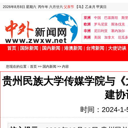
2026年8月8日
星期六
丙午年 六月廿六
父亲节
【马】乙未月 甲寅日
亚洲
中国
巴基斯坦
斯
欧洲
罗马尼亚
斯洛伐克
非洲
尼日利亚
塞内加尔
美洲
美国
加拿大
厄瓜
首页
|
国际新闻
|
国内新闻
|
港澳新闻
|
台湾新闻
|
大使访谈
您现在的位置：
首页
>>
国内新闻
>> 内容
贵州民族大学传媒学院与《
建协
时间：2024-1-5