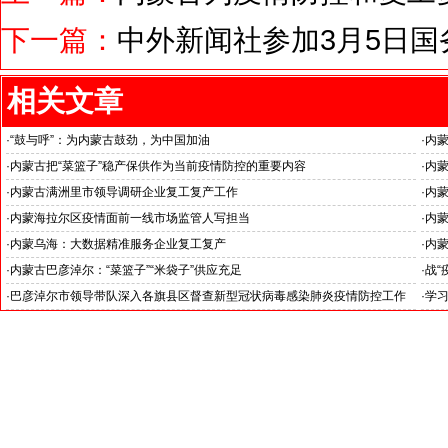
下一篇：
中外新闻社参加3月5日
相关文章
·
“鼓与呼”：为内蒙古鼓劲，为中国加油
·
内
·
内蒙古把“菜篮子”稳产保供作为当前疫情防控的重要内容
·
内蒙
·
内蒙古满洲里市领导调研企业复工复产工作
·
内
·
内蒙海拉尔区疫情面前一线市场监管人写担当
·
内蒙
·
内蒙乌海：大数据精准服务企业复工复产
·
内
·
内蒙古巴彦淖尔：“菜篮子”“米袋子”供应充足
·
战“
·
巴彦淖尔市领导带队深入各旗县区督查新型冠状病毒感染肺炎疫情防控工作
·
学
驻内