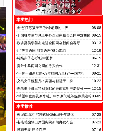
本类热门
·
走进“江苏孩子王”张锋老师的世界
08-08
·
十国驻华使节见证中外企业家联合会同中辉集团
08-15
签署战略合作备忘录
·
政协委员李善友走进全国两会新闻会客厅
03-13
·
让“失责必问 问责必严”成为常态
12-19
·
纯纯赤子心 护航中国梦
06-15
·
提升中马两国之间的务实合作
12-31
马达加斯加总统埃里会见中国艺术银行董事长、中外新
·
“一带一路新丝路•万年桂陶万里行”----国内行
08-21
闻社社务会主席徐志强先生并达成多项合作协议
·
义乌女子魏慧凡：美丽与智慧于一身
10-22
·
养老事业做出特别贡献的云南嵩明养老院长一一
12-15
李丽琼
·
“希望中宣部及新华社、中外新闻社等媒体关注哈
03-05
尔滨的发展”
本类推荐
·
夜游南塘河 沉浸式解锁甬城千年漕运
07-28
·
韦燕总编辑出席国务院新闻办发布会：
07-23
关注海关总署“十五五”时期守好国门安全
·
风雨无畏 逆浪而行
07-16