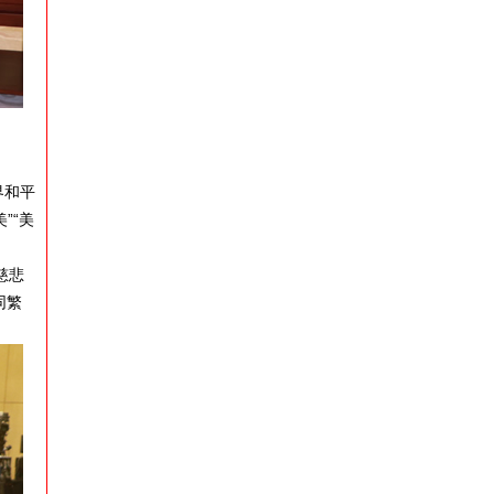
界和平
”“美
慈悲
同繁