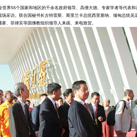
世界55个国家和地区的千余名政府领导、高僧大德、专家学者等代表和
现场采访。联合国秘书长古特雷斯、斯里兰卡总统西里塞纳、缅甸总统吴
埔寨、菲律宾等国佛教组织领导人来函、来电致贺。