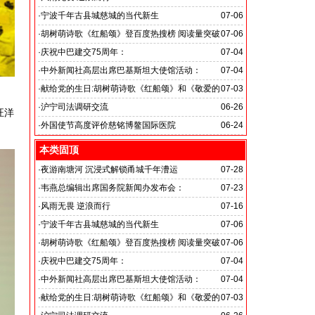
旭日应急救援队硬核抗巴“威风”护平安
·
宁波千年古县城慈城的当代新生
07-06
·
胡树萌诗歌《红船颂》登百度热搜榜 阅读量突破
07-06
数亿次 打破“曲高和寡”的传播困境
·
庆祝中巴建交75周年：
07-04
韦燕总裁同多国大使出席巴基斯坦驻华大使馆举办“芒果
·
中外新闻社高层出席巴基斯坦大使馆活动：
07-04
节”
医药、保健和生物科技职业技术教育与培训专题研讨会
·
献给党的生日:胡树萌诗歌《红船颂》和《敬爱的
07-03
党啊 我怎能不为你放声歌唱》
·
沪宁司法调研交流
06-26
汪洋
共探司法鉴定发展新路
·
外国使节高度评价慈铭博鳌国际医院
06-24
本类固顶
·
夜游南塘河 沉浸式解锁甬城千年漕运
07-28
·
韦燕总编辑出席国务院新闻办发布会：
07-23
关注海关总署“十五五”时期守好国门安全
·
风雨无畏 逆浪而行
07-16
旭日应急救援队硬核抗巴“威风”护平安
·
宁波千年古县城慈城的当代新生
07-06
·
胡树萌诗歌《红船颂》登百度热搜榜 阅读量突破
07-06
数亿次 打破“曲高和寡”的传播困境
·
庆祝中巴建交75周年：
07-04
韦燕总裁同多国大使出席巴基斯坦驻华大使馆举办“芒果
·
中外新闻社高层出席巴基斯坦大使馆活动：
07-04
节”
医药、保健和生物科技职业技术教育与培训专题研讨会
·
献给党的生日:胡树萌诗歌《红船颂》和《敬爱的
07-03