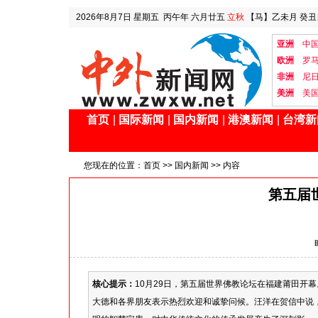
2026年8月7日
星期五
丙午年 六月廿五
立秋
【马】乙未月 癸丑
亚洲
中
欧洲
罗
非洲
尼
美洲
美
首页
|
国际新闻
|
国内新闻
|
港澳新闻
|
台湾新
您现在的位置：
首页
>>
国内新闻
>> 内容
第五届
核心提示：
10月29日，第五届世界佛教论坛在福建莆田开
大德和各界朋友表示热烈欢迎和诚挚问候。汪洋在贺信中说