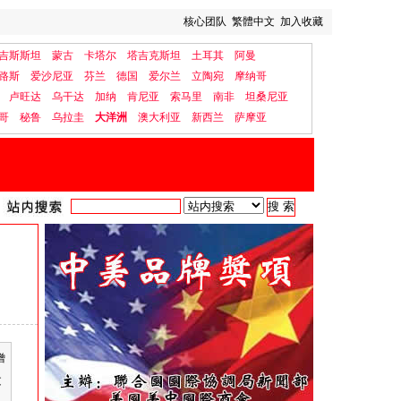
核心团队
繁體中文
加入收藏
吉斯斯坦
蒙古
卡塔尔
塔吉克斯坦
土耳其
阿曼
路斯
爱沙尼亚
芬兰
德国
爱尔兰
立陶宛
摩纳哥
卢旺达
乌干达
加纳
肯尼亚
索马里
南非
坦桑尼亚
哥
秘鲁
乌拉圭
大洋洲
澳大利亚
新西兰
萨摩亚
僧
文