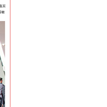
嘉宾
温敏