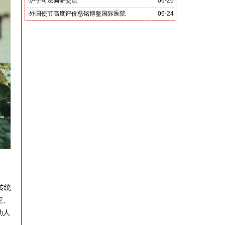
党啊 我怎能不为你放声歌唱》
·
沪宁司法调研交流
06-26
共探司法鉴定发展新路
·
外国使节高度评价慈铭博鳌国际医院
06-24
传统
定、
动人