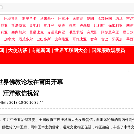
日
国
巴基斯坦
斯里兰卡
马来西亚
阿富汗
柬埔寨
伊朗
孟加拉国
约旦
吉尔
马尼亚
斯洛伐克
奥地利
匈牙利
捷克
波兰
卢森堡
比利时
保加利亚
塞浦
日利亚
塞内加尔
莫桑比克
赤道几内亚
毛里求斯
突尼斯
阿尔及利亚
尼日尔
国
加拿大
厄瓜多尔
巴巴多斯
玻利维亚
哥伦比亚
智利
古巴
牙买加
墨西
闻
|
大使访谈
|
专题新闻
|
世界互联网大会
|
国际廉政观察员
世界佛教论坛在莆田开幕
汪洋致信祝贺
时间：2018-10-30 10:39:44
幕。中共中央政治局常委、全国政协主席汪洋向大会发来贺信，向出席论坛的海内外高
，佛教传入中国后，同中国本土的儒家、道家文化相互促进，相互融会，丰富了中华