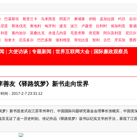
国
巴基斯坦
斯里兰卡
马来西亚
阿富汗
柬埔寨
伊朗
孟加拉国
约旦
吉尔
马尼亚
斯洛伐克
奥地利
匈牙利
捷克
波兰
卢森堡
比利时
保加利亚
塞浦
日利亚
塞内加尔
莫桑比克
赤道几内亚
毛里求斯
突尼斯
阿尔及利亚
尼日尔
国
加拿大
厄瓜多尔
巴巴多斯
玻利维亚
哥伦比亚
智利
古巴
牙买加
墨西
闻
|
大使访谈
|
专题新闻
|
世界互联网大会
|
国际廉政观察员
李善友《驿路筑梦》新书走向世界
时间：2017-2-7 23:31:12
驿路筑梦》新书首发式在江苏常州举行。中国国际问题研究基金会理事长张晓宾，中国资
嘉宾见证了这一历史时刻。传记作品《驿路筑梦》该书以纪实文学的手法，展现了江