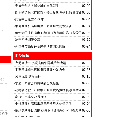
旭日应急救援队硬核抗巴“威风”护平安
·
宁波千年古县城慈城的当代新生
07-06
·
胡树萌诗歌《红船颂》登百度热搜榜 阅读量突破
07-06
数亿次 打破“曲高和寡”的传播困境
·
庆祝中巴建交75周年：
07-04
韦燕总裁同多国大使出席巴基斯坦驻华大使馆举办“芒果
·
中外新闻社高层出席巴基斯坦大使馆活动：
07-04
节”
医药、保健和生物科技职业技术教育与培训专题研讨会
·
献给党的生日:胡树萌诗歌《红船颂》和《敬爱的
07-03
党啊 我怎能不为你放声歌唱》
·
沪宁司法调研交流
06-26
共探司法鉴定发展新路
·
外国使节高度评价慈铭博鳌国际医院
06-24
本类固顶
·
夜游南塘河 沉浸式解锁甬城千年漕运
07-28
·
韦燕总编辑出席国务院新闻办发布会：
07-23
关注海关总署“十五五”时期守好国门安全
·
风雨无畏 逆浪而行
07-16
报告
旭日应急救援队硬核抗巴“威风”护平安
·
宁波千年古县城慈城的当代新生
07-06
·
胡树萌诗歌《红船颂》登百度热搜榜 阅读量突破
07-06
数亿次 打破“曲高和寡”的传播困境
·
庆祝中巴建交75周年：
07-04
韦燕总裁同多国大使出席巴基斯坦驻华大使馆举办“芒果
·
中外新闻社高层出席巴基斯坦大使馆活动：
07-04
节”
医药、保健和生物科技职业技术教育与培训专题研讨会
·
献给党的生日:胡树萌诗歌《红船颂》和《敬爱的
07-03
签约仪