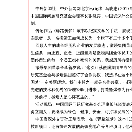
中外新闻社、中外新闻网北京讯(记者 马晓忠) 201
中国国际问题研究基金会理事长张晓宾，中国资深外交
刻。
传记作品《驿路筑梦》该书以纪实文学的手法，展现了
实践者，从一名搬运工如何成长为一个旗下有二十多个
回顾人生的成长经历和企业的发展轨迹，徽熳集团董事
生信条，而正直、正念、正能量则是徽熳集团全体员工
团停留过的每一个员工都有密切的关系，我感恩所有徽
徽熳集团董事长李善友说：“这次江苏徽熳集团主办的
研究基金会与徽熳集团签订了合作协议，我选择在这个
国梦”一定美丽辉煌。我们主旨之一就是合作共赢，与国
先进的技术和优秀的管理经验引进来，打造徽熳作为行
一路前行，徽熳人是心怀苍生的。”
活动现场，中国国际问题研究基金会理事长张晓宾表示
勇立潮头，要继续为绿色、健康、安全、可持续发展的“
中国资深外交官孙玉玺表示，在《驿路筑梦》这本书里
技新项目，还有快速发展的高铁房地产等各种项目，他