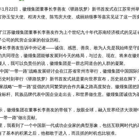
7年1月22日，徽熳集团董事长李善友《驿路筑梦》新书首发式在江苏常州
官孙玉玺大使、程涛大使、陈笃庆大使、成丽娟领事等嘉宾见证了这一历
江苏徽熳集团董事长李善友作为上个世纪九十年代苏南经济模式的见证
子公司的民营企业家的创业历程。
长李善友告诉中外记者——诚信、感恩、善良、敢为人先是我始终坚守
的共同理念，徽熳集团能够发展到今天的格局，与过去、现在、将来在徽
熳人，我可以负责任的说，徽熳集团是一群志同道合的人群的凝聚。
中国“一带一路”战略发展研讨会在江苏省常州市举行，徽熳集团中国国际
历史时刻举行《驿路筑梦》新书首发式就是要向世界宣布，历史就在脚下，
家战略“一带一路”提倡的共同繁荣的合作共赢之路高度契合。徽熳集团把
业标杆、民族品牌代表中国企业走出去，和世界做生意。徽熳集团诚信为
，徽熳集团在董事长李善友的带领下，放眼全球，融入世界经济大浪潮
一带一路”做出贡献。
，我看到了一个中国新一代成功企业家的典型形象，包括互联网时代的
有了基本的积累之后，他都敢于进入，而且抓的时机也比较准。