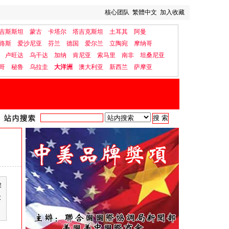
核心团队
繁體中文
加入收藏
吉斯斯坦
蒙古
卡塔尔
塔吉克斯坦
土耳其
阿曼
路斯
爱沙尼亚
芬兰
德国
爱尔兰
立陶宛
摩纳哥
卢旺达
乌干达
加纳
肯尼亚
索马里
南非
坦桑尼亚
哥
秘鲁
乌拉圭
大洋洲
澳大利亚
新西兰
萨摩亚
深
苏