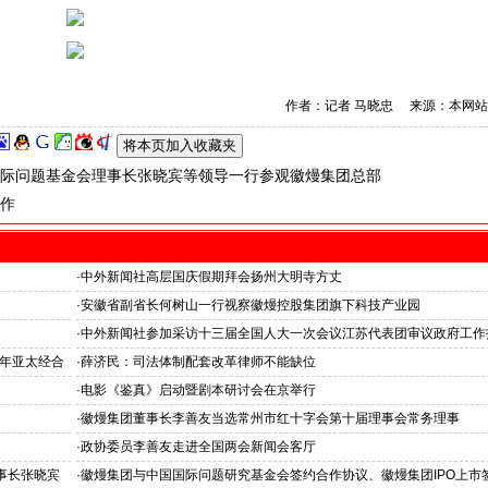
作者：记者 马晓忠 来源：本网站
际问题基金会理事长张晓宾等领导一行参观徽熳集团总部
作
·
中外新闻社高层国庆假期拜会扬州大明寺方丈
·
安徽省副省长何树山一行视察徽熳控股集团旗下科技产业园
·
中外新闻社参加采访十三届全国人大一次会议江苏代表团审议政府工作
7年亚太经合
·
薛济民：司法体制配套改革律师不能缺位
·
电影《鉴真》启动暨剧本研讨会在京举行
·
徽熳集团董事长李善友当选常州市红十字会第十届理事会常务理事
·
政协委员李善友走进全国两会新闻会客厅
事长张晓宾
·
徽熳集团与中国国际问题研究基金会签约合作协议、徽熳集团IPO上市