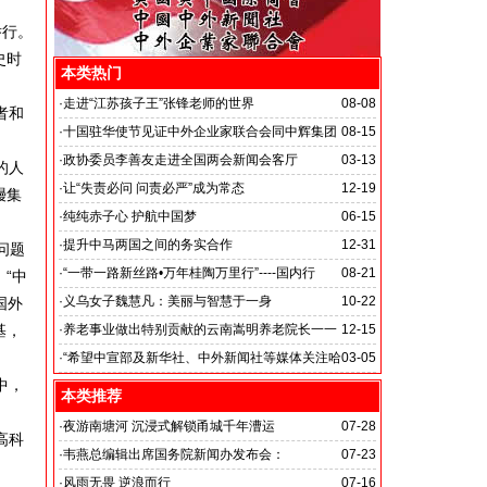
举行。
史时
本类热门
·
走进“江苏孩子王”张锋老师的世界
08-08
者和
·
十国驻华使节见证中外企业家联合会同中辉集团
08-15
签署战略合作备忘录
·
政协委员李善友走进全国两会新闻会客厅
03-13
的人
·
让“失责必问 问责必严”成为常态
12-19
熳集
·
纯纯赤子心 护航中国梦
06-15
·
提升中马两国之间的务实合作
12-31
问题
马达加斯加总统埃里会见中国艺术银行董事长、中外新
·
“一带一路新丝路•万年桂陶万里行”----国内行
08-21
“中
闻社社务会主席徐志强先生并达成多项合作协议
·
义乌女子魏慧凡：美丽与智慧于一身
10-22
国外
基，
·
养老事业做出特别贡献的云南嵩明养老院长一一
12-15
李丽琼
·
“希望中宣部及新华社、中外新闻社等媒体关注哈
03-05
中，
尔滨的发展”
本类推荐
·
夜游南塘河 沉浸式解锁甬城千年漕运
07-28
高科
·
韦燕总编辑出席国务院新闻办发布会：
07-23
关注海关总署“十五五”时期守好国门安全
·
风雨无畏 逆浪而行
07-16