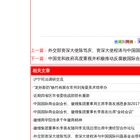
收
藏
到
网
摘
：
上一篇：
外交部资深大使陈笃庆、资深大使程涛与中国国
下一篇：
中国党和政府高度重视并积极推动反腐败国际合
相关文章
·
沪宁司法调研交流
共探司法鉴定发展新路
·
“龙孙新韵”杨竹画展在常州刘海粟美术馆举办
·
近期四省区市省委统战部部长履新
·
中国国际商会副会长、徽熳集团董事局主席李善友感恩参加201
组织APEC领导人会议并出席亚太经合组织工商领导人峰会
·
中国国际商会副会长、徽熳集团董事长李善友出席“金砖会议”
·
徽熳商学院传承千年徽商精神
·
徽熳集团董事长李善友随同李克强总理出席中澳经贸合作论坛
·
外交部资深大使陈笃庆、资深大使程涛与中国国际问题基金会理