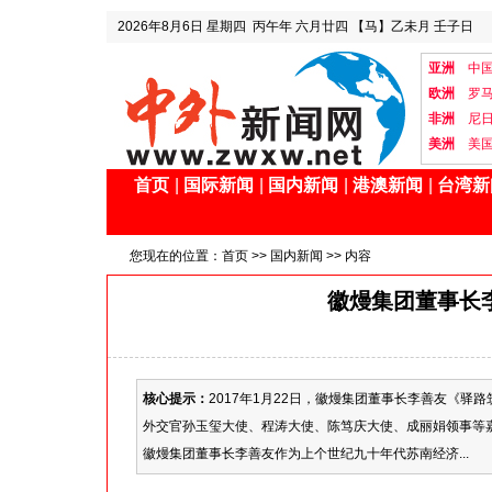
2026年8月6日
星期四
丙午年 六月廿四
【马】乙未月 壬子日
亚洲
中
欧洲
罗
非洲
尼
美洲
美
首页
|
国际新闻
|
国内新闻
|
港澳新闻
|
台湾新
您现在的位置：
首页
>>
国内新闻
>> 内容
徽熳集团董事长
核心提示：
2017年1月22日，徽熳集团董事长李善友《
外交官孙玉玺大使、程涛大使、陈笃庆大使、成丽娟领事等
徽熳集团董事长李善友作为上个世纪九十年代苏南经济...