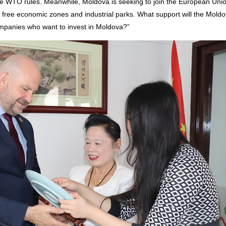
he WTO rules. Meanwhile, Moldova is seeking to join the European Uni
ed free economic zones and industrial parks. What support will the Mold
mpanies who want to invest in Moldova?”