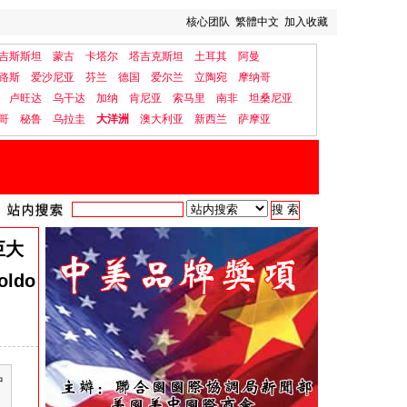
核心团队
繁體中文
加入收藏
吉斯斯坦
蒙古
卡塔尔
塔吉克斯坦
土耳其
阿曼
路斯
爱沙尼亚
芬兰
德国
爱尔兰
立陶宛
摩纳哥
卢旺达
乌干达
加纳
肯尼亚
索马里
南非
坦桑尼亚
哥
秘鲁
乌拉圭
大洋洲
澳大利亚
新西兰
萨摩亚
巨大
Moldo
中