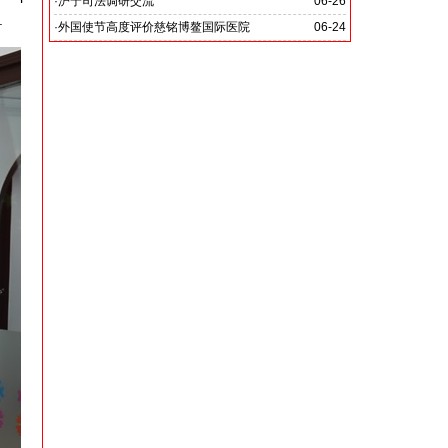
党啊 我怎能不为你放声歌唱》
·
沪宁司法调研交流
06-26
.
共探司法鉴定发展新路
·
外国使节高度评价慈铭博鳌国际医院
06-24