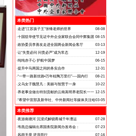
本类热门
·
走进“江苏孩子王”张锋老师的世界
08-08
·
十国驻华使节见证中外企业家联合会同中辉集团
08-15
签署战略合作备忘录
·
政协委员李善友走进全国两会新闻会客厅
03-13
·
让“失责必问 问责必严”成为常态
12-19
·
纯纯赤子心 护航中国梦
06-15
·
提升中马两国之间的务实合作
12-31
马达加斯加总统埃里会见中国艺术银行董事长、中外新
·
“一带一路新丝路•万年桂陶万里行”----国内行
08-21
闻社社务会主席徐志强先生并达成多项合作协议
·
义乌女子魏慧凡：美丽与智慧于一身
10-22
·
养老事业做出特别贡献的云南嵩明养老院长一一
12-15
李丽琼
·
“希望中宣部及新华社、中外新闻社等媒体关注哈
03-05
尔滨的发展”
本类推荐
·
夜游南塘河 沉浸式解锁甬城千年漕运
07-28
·
韦燕总编辑出席国务院新闻办发布会：
07-23
关注海关总署“十五五”时期守好国门安全
·
风雨无畏 逆浪而行
07-16