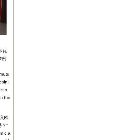
多瓦
举例
 mutu
opini
is a
in the
入欧
？”
omic a