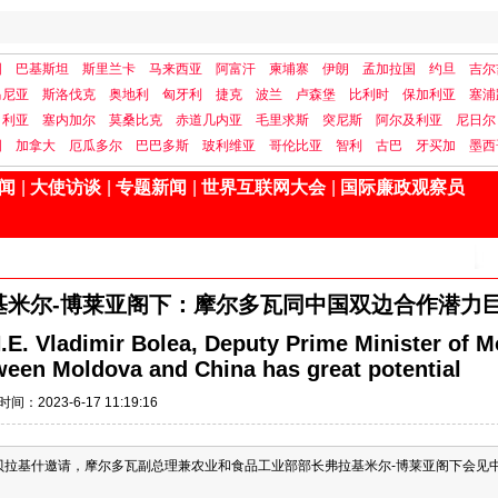
国
巴基斯坦
斯里兰卡
马来西亚
阿富汗
柬埔寨
伊朗
孟加拉国
约旦
吉尔
马尼亚
斯洛伐克
奥地利
匈牙利
捷克
波兰
卢森堡
比利时
保加利亚
塞浦
日利亚
塞内加尔
莫桑比克
赤道几内亚
毛里求斯
突尼斯
阿尔及利亚
尼日尔
国
加拿大
厄瓜多尔
巴巴多斯
玻利维亚
哥伦比亚
智利
古巴
牙买加
墨西
闻
|
大使访谈
|
专题新闻
|
世界互联网大会
|
国际廉政观察员
基米尔-博莱亚阁下：摩尔多瓦同中国双边合作潜力
H.E. Vladimir Bolea, Deputy Prime Minister of 
tween Moldova and China has great potential
时间：2023-6-17 11:19:16
鲁•贝拉基什邀请，摩尔多瓦副总理兼农业和食品工业部部长弗拉基米尔-博莱亚阁下会见