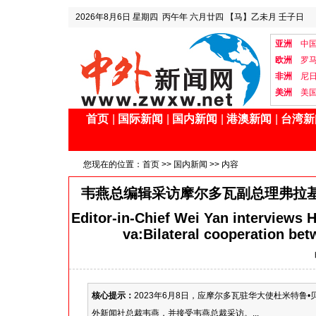
2026年8月6日
星期四
丙午年 六月廿四
【马】乙未月 壬子日
亚洲
中
欧洲
罗
非洲
尼
美洲
美
首页
|
国际新闻
|
国内新闻
|
港澳新闻
|
台湾新
您现在的位置：
首页
>>
国内新闻
>> 内容
韦燕总编辑采访摩尔多瓦副总理弗拉
Editor-in-Chief Wei Yan interviews 
va:Bilateral cooperation be
核心提示：
2023年6月8日，应摩尔多瓦驻华大使杜米特
外新闻社总裁韦燕，并接受韦燕总裁采访。...