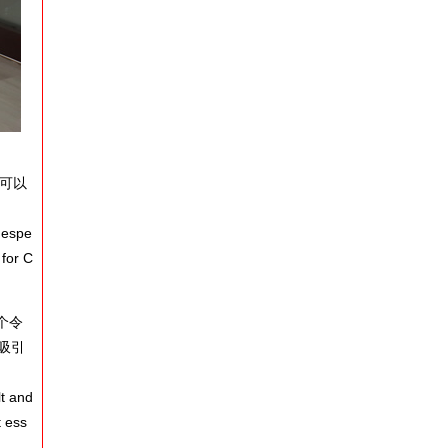
可以
 espe
 for C
个令
吸引
t and
t ess