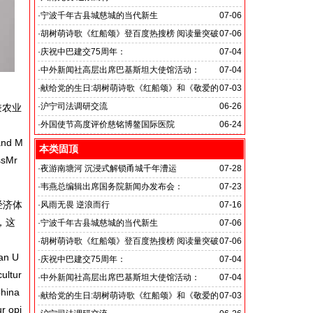
旭日应急救援队硬核抗巴“威风”护平安
·
宁波千年古县城慈城的当代新生
07-06
·
胡树萌诗歌《红船颂》登百度热搜榜 阅读量突破
07-06
数亿次 打破“曲高和寡”的传播困境
·
庆祝中巴建交75周年：
07-04
韦燕总裁同多国大使出席巴基斯坦驻华大使馆举办“芒果
·
中外新闻社高层出席巴基斯坦大使馆活动：
07-04
节”
医药、保健和生物科技职业技术教育与培训专题研讨会
·
献给党的生日:胡树萌诗歌《红船颂》和《敬爱的
07-03
党啊 我怎能不为你放声歌唱》
·
沪宁司法调研交流
06-26
兼农业
共探司法鉴定发展新路
·
外国使节高度评价慈铭博鳌国际医院
06-24
and M
本类固顶
ssMr
·
夜游南塘河 沉浸式解锁甬城千年漕运
07-28
·
韦燕总编辑出席国务院新闻办发布会：
07-23
经济体
关注海关总署“十五五”时期守好国门安全
·
风雨无畏 逆浪而行
07-16
，这
旭日应急救援队硬核抗巴“威风”护平安
·
宁波千年古县城慈城的当代新生
07-06
·
胡树萌诗歌《红船颂》登百度热搜榜 阅读量突破
07-06
ean U
数亿次 打破“曲高和寡”的传播困境
·
庆祝中巴建交75周年：
07-04
ultur
韦燕总裁同多国大使出席巴基斯坦驻华大使馆举办“芒果
·
中外新闻社高层出席巴基斯坦大使馆活动：
07-04
China
节”
医药、保健和生物科技职业技术教育与培训专题研讨会
·
献给党的生日:胡树萌诗歌《红船颂》和《敬爱的
07-03
ur opi