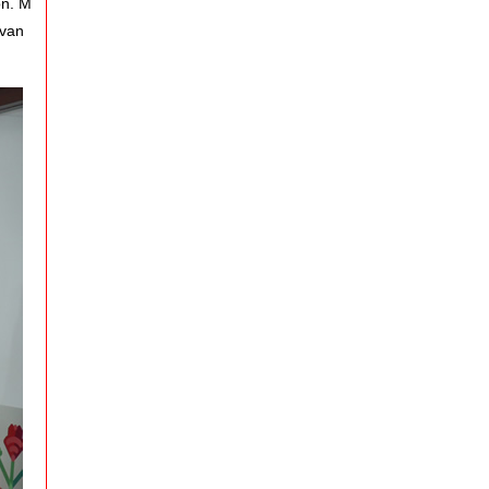
on. M
ovan