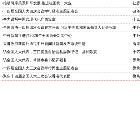
王毅外长记者会勾勒出中国与世界互动新方位
·
推动两岸关系和平发展 推进祖国统一大业
·
让
聚焦十四届全国人大四次会议台湾代表团
聚焦
·
十四届全国人大四次会议举行经济主题记者会
·
改
锚定发展目标 释放政策红利
--
·
奋力谱写中国式现代化广西篇章
·
十
--中外新闻社2026全国两会报道之三
--
·
全国政协十四届四次会议在京开幕 习近平等党和国家领导人到会祝贺
·
中
--中外新闻社2026全国两会报道之一
外采
·
中外新闻社进驻2026年全国两会新闻中心
·
中
·
香港政府新闻处通过中外新闻社新闻发布系统申请
·
香
·
访全国人大代表，三江侗族自治县县委副书记、县长陈震
·
十
·
访全国人大代表、常德市委书记罗毅君
·
聚
·
十四届全国人大三次会议举行民生主题记者会
·
聚
·
聚焦十四届全国人大三次会议香港代表团
·
聚