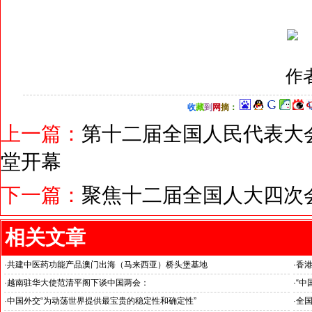
作
收
藏
到
网
摘
：
上一篇：
第十二届全国人民代表大
堂开幕
下一篇：
聚焦十二届全国人大四次
相关文章
·
共建中医药功能产品澳门出海（马来西亚）桥头堡基地
·
香港
·
越南驻华大使范清平阁下谈中国两会：
·
“中
“中国经济的稳定发展为越中双边合作注入强劲动力”
伊朗
·
中国外交“为动荡世界提供最宝贵的稳定性和确定性”
·
全