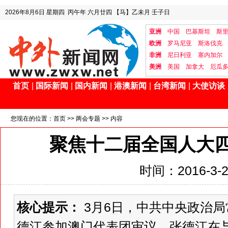
2026年8月6日
星期四
丙午年 六月廿四
【马】乙未月 壬子日
亚洲
中国
巴基斯坦
斯
欧洲
罗马尼亚
斯洛伐克
非洲
尼日利亚
塞内加尔
美洲
美国
加拿大
厄瓜
首页
|
国际新闻
|
国内新闻
|
港澳新闻
|
台湾新闻
|
大使访谈
您现在的位置：
首页
>>
两会专题
>> 内容
聚焦十二届全国人大
时间：2016-3-23
核心提示：
3月6日，中共中央政治
德江参加澳门代表团审议。张德江在